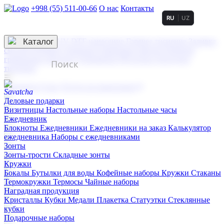
+998 (55) 511-00-66
О нас
Контакты
RU
UZ
Услуги по нанесению
3D гравировка
Каталог
UV DTF нанесение
Горячее тиснение
Заливка
смолой (Doming)
Лазерная гравировка мягкая
Лазерная
гравировка твердая
Сублимация
УФ-печать
Холодное
тиснение
☰
Контакты
О нас
Услуги по нанесению
Деловые подарки
Визитницы
Настольные наборы
Настольные часы
Ежедневник
Блокноты
Ежедневники
Ежедневники на заказ
Калькулятор
ежедневника
Наборы с ежедневниками
Зонты
Зонты-трости
Складные зонты
Кружки
Бокалы
Бутылки для воды
Кофейные наборы
Кружки
Стаканы
Термокружки
Термосы
Чайные наборы
Наградная продукция
Kристаллы
Кубки
Медали
Плакетка
Статуэтки
Стеклянные
кубки
Подарочные наборы