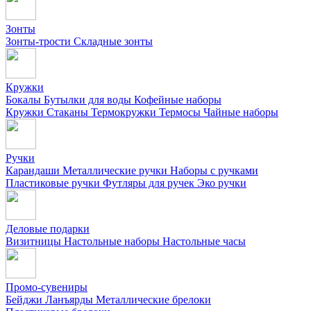
Зонты
Зонты-трости
Складные зонты
Кружки
Бокалы
Бутылки для воды
Кофейные наборы
Кружки
Стаканы
Термокружки
Термосы
Чайные наборы
Ручки
Карандаши
Металлические ручки
Наборы с ручками
Пластиковые ручки
Футляры для ручек
Эко ручки
Деловые подарки
Визитницы
Настольные наборы
Настольные часы
Промо-сувениры
Бейджи
Ланъярды
Металлические брелоки