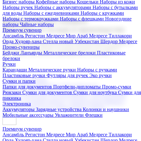
Бизнес наборы
Кофейные наборы
Кошельки
Наборы из кожи
Наборы ручек
Наборы с аккумуляторами
Наборы с бутылками
для воды
Наборы с ежедневниками
Наборы с кружками
Наборы с термокружками
Наборы с флешками
Новогодние
Корпоративные подарки
наборы
Чайные наборы
Поставка со склада и производство
Премиум сувенир
Ансамбль Регистон
Медресе Мир Араб
Медресе Тиллакори
Орда Худояр-хана
Стелла новый Узбекистан
Шердор Медресе
Мы предлагаем широкий выбор корпоративных подарков и
Промо-сувениры
сувениров с логотипом. В нашем каталоге вы найдете
Бейджи
Ланъярды
Металлические брелоки
Пластиковые
продукцию для бизнеса, мероприятия и клиентов.
брелоки
Ручки
Карандаши
Металлические ручки
Наборы с ручками
Пластиковые ручки
Футляры для ручек
Эко ручки
Подарочные наборы
Сумки и папки
Бизнес наборы
Кофейные наборы
Кошельки
Папки для документов
Портфели-дипломаты
Промо-сумки
Наборы из кожи
Наборы ручек
Наборы с аккумуляторами
Рюкзаки
Сумки для документов
Сумки для ноутбука
Сумки для
Наборы с бутылками для воды
Наборы с ежедневниками
пикника
Наборы с кружками
Наборы с термокружками
Наборы с
Электроника
флешками
Новогодние наборы
Чайные наборы
Аккумуляторы
Зарядные устройства
Колонки и наушники
Мобильные аксессуары
Увлажнители
Флешки
Премиум сувенир
Ансамбль Регистон
Медресе Мир Араб
Медресе Тиллакори
Орда Худояр-хана
Стелла новый Узбекистан
Шердор Медресе