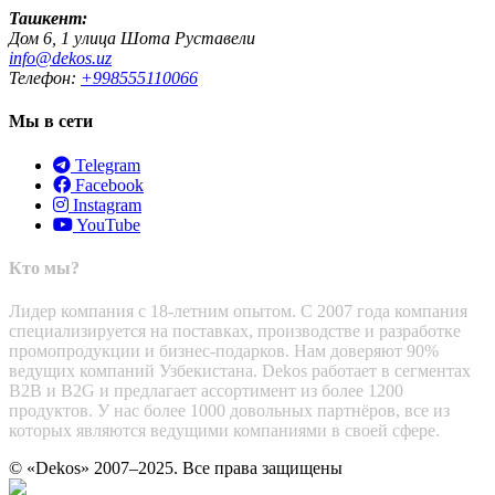
Ташкент:
Дом 6, 1 улица Шота Руставели
info@dekos.uz
Телефон:
+998555110066
Мы в сети
Telegram
Facebook
Instagram
YouTube
Кто мы?
Лидер компания с 18-летним опытом. С 2007 года компания
специализируется на поставках, производстве и разработке
промопродукции и бизнес-подарков. Нам доверяют 90%
ведущих компаний Узбекистана. Dekos работает в сегментах
B2B и B2G и предлагает ассортимент из более 1200
продуктов. У нас более 1000 довольных партнёров, все из
которых являются ведущими компаниями в своей сфере.
© «Dekos» 2007–2025. Все права защищены