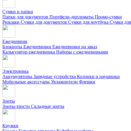
Сумки и папки
Папки для документов
Портфели-дипломаты
Промо-сумки
Рюкзаки
Сумки для документов
Сумки для ноутбука
Сумки для
Ежедневник
Блокноты
Ежедневники
Ежедневники на заказ
Калькулятор ежедневника
Наборы с ежедневниками
Электроника
Аккумуляторы
Зарядные устройства
Колонки и наушники
Мобильные аксессуары
Увлажнители
Флешки
Зонты
Зонты-трости
Складные зонты
Кружки
Бокалы
Бутылки для воды
Кофейные наборы