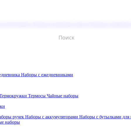
молой (Doming)
Лазерная гравировка мягкая
Лазерная гравировк
едневника
Наборы с ежедневниками
Термокружки
Термосы
Чайные наборы
бки
аборы ручек
Наборы с аккумуляторами
Наборы с бутылками для
ые наборы