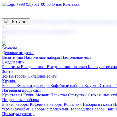
+998 (55) 511-00-66
О нас
Контакты
Услуги по нанесению
3D гравировка
Каталог
UV DTF нанесение
Горячее тиснение
Заливка с
☰
Контакты
О нас
Услуги по нанесению
Деловые подарки
Визитницы
Настольные наборы
Настольные часы
Ежедневник
Блокноты
Ежедневники
Ежедневники на заказ
Калькулятор еж
Зонты
Зонты-трости
Складные зонты
Кружки
Бокалы
Бутылки для воды
Кофейные наборы
Кружки
Стаканы
Наградная продукция
Kристаллы
Кубки
Медали
Плакетка
Статуэтки
Стеклянные ку
Подарочные наборы
Бизнес наборы
Кофейные наборы
Кошельки
Наборы из кожи
Н
термокружками
Наборы с флешками
Новогодние наборы
Чайн
Премиум сувенир