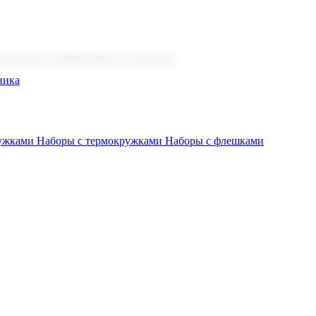
 бизнеса, мероприятия и клиентов.
ника
ружками
Наборы с термокружками
Наборы с флешками