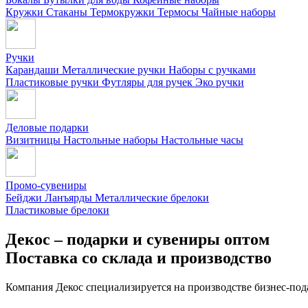
Кружки
Стаканы
Термокружки
Термосы
Чайные наборы
Ручки
Карандаши
Металлические ручки
Наборы с ручками
Пластиковые ручки
Футляры для ручек
Эко ручки
Деловые подарки
Визитницы
Настольные наборы
Настольные часы
Промо-сувениры
Бейджи
Ланъярды
Металлические брелоки
Пластиковые брелоки
Декос – подарки и сувениры оптом
Поставка со склада и производство
Компания Декос специализируется на производстве бизнес-под