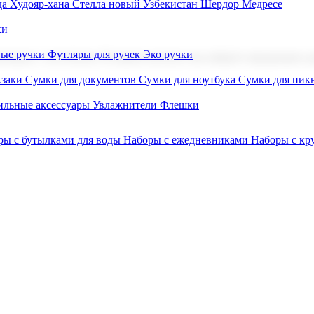
а Худояр-хана
Стелла новый Узбекистан
Шердор Медресе
ки
вые ручки
Футляры для ручек
Эко ручки
ниров с логотипом. В нашем каталоге вы найдете продукцию для
заки
Сумки для документов
Сумки для ноутбука
Сумки для пик
льные аксессуары
Увлажнители
Флешки
ры с бутылками для воды
Наборы с ежедневниками
Наборы с к