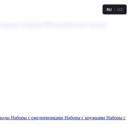
RU
UZ
а твердая
Сублимация
УФ-печать
Холодное тиснение
 воды
Наборы с ежедневниками
Наборы с кружками
Наборы с