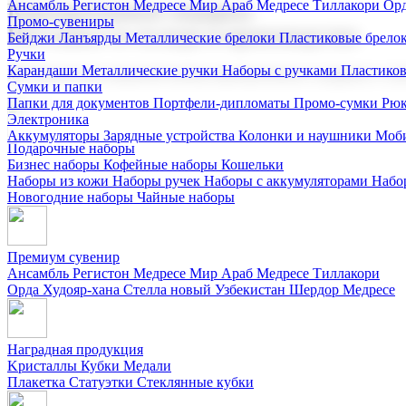
Ансамбль Регистон
Медресе Мир Араб
Медресе Тиллакори
Орд
Корпоративные подарки
Промо-сувениры
Поставка со склада и производство
Бейджи
Ланъярды
Металлические брелоки
Пластиковые брело
Ручки
Карандаши
Металлические ручки
Наборы с ручками
Пластико
Мы предлагаем широкий выбор корпоративных подарков и суве
Сумки и папки
Папки для документов
Портфели-дипломаты
Промо-сумки
Рюк
Электроника
Аккумуляторы
Зарядные устройства
Колонки и наушники
Моби
Подарочные наборы
Бизнес наборы
Кофейные наборы
Кошельки
Наборы из кожи
Наборы ручек
Наборы с аккумуляторами
Набо
Новогодние наборы
Чайные наборы
Премиум сувенир
Ансамбль Регистон
Медресе Мир Араб
Медресе Тиллакори
Орда Худояр-хана
Стелла новый Узбекистан
Шердор Медресе
Наградная продукция
Kристаллы
Кубки
Медали
Плакетка
Статуэтки
Стеклянные кубки