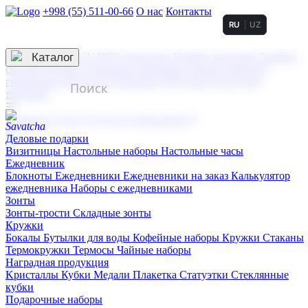
+998 (55) 511-00-66
О нас
Контакты
RU
UZ
Услуги по нанесению
3D гравировка
Каталог
UV DTF нанесение
Горячее тиснение
Заливка
смолой (Doming)
Лазерная гравировка мягкая
Лазерная
гравировка твердая
Сублимация
УФ-печать
Холодное
тиснение
☰
Контакты
О нас
Услуги по нанесению
Деловые подарки
Визитницы
Настольные наборы
Настольные часы
Ежедневник
Блокноты
Ежедневники
Ежедневники на заказ
Калькулятор
ежедневника
Наборы с ежедневниками
Зонты
Зонты-трости
Складные зонты
Кружки
Бокалы
Бутылки для воды
Кофейные наборы
Кружки
Стаканы
Термокружки
Термосы
Чайные наборы
Наградная продукция
Kристаллы
Кубки
Медали
Плакетка
Статуэтки
Стеклянные
кубки
Подарочные наборы