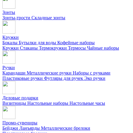
Зонты
Зонты-трости
Складные зонты
Кружки
Бокалы
Бутылки для воды
Кофейные наборы
Кружки
Стаканы
Термокружки
Термосы
Чайные наборы
Ручки
Карандаши
Металлические ручки
Наборы с ручками
Пластиковые ручки
Футляры для ручек
Эко ручки
Деловые подарки
Визитницы
Настольные наборы
Настольные часы
Промо-сувениры
Бейджи
Ланъярды
Металлические брелоки