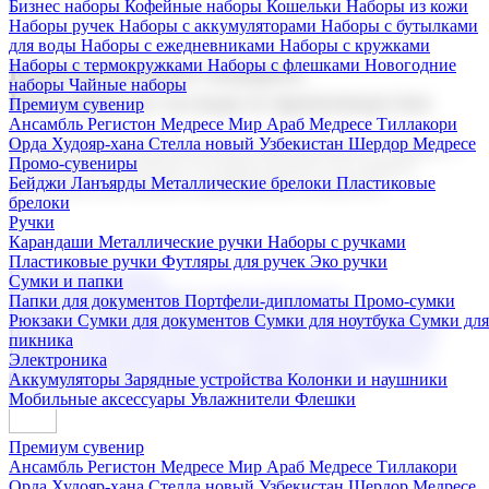
Бизнес наборы
Кофейные наборы
Кошельки
Наборы из кожи
Наборы ручек
Наборы с аккумуляторами
Наборы с бутылками
для воды
Наборы с ежедневниками
Наборы с кружками
Наборы с термокружками
Наборы с флешками
Новогодние
Корпоративные подарки
наборы
Чайные наборы
Поставка со склада и производство
Премиум сувенир
Ансамбль Регистон
Медресе Мир Араб
Медресе Тиллакори
Орда Худояр-хана
Стелла новый Узбекистан
Шердор Медресе
Мы предлагаем широкий выбор корпоративных подарков и
Промо-сувениры
сувениров с логотипом. В нашем каталоге вы найдете
Бейджи
Ланъярды
Металлические брелоки
Пластиковые
продукцию для бизнеса, мероприятия и клиентов.
брелоки
Ручки
Карандаши
Металлические ручки
Наборы с ручками
Пластиковые ручки
Футляры для ручек
Эко ручки
Подарочные наборы
Сумки и папки
Бизнес наборы
Кофейные наборы
Кошельки
Папки для документов
Портфели-дипломаты
Промо-сумки
Наборы из кожи
Наборы ручек
Наборы с аккумуляторами
Рюкзаки
Сумки для документов
Сумки для ноутбука
Сумки для
Наборы с бутылками для воды
Наборы с ежедневниками
пикника
Наборы с кружками
Наборы с термокружками
Наборы с
Электроника
флешками
Новогодние наборы
Чайные наборы
Аккумуляторы
Зарядные устройства
Колонки и наушники
Мобильные аксессуары
Увлажнители
Флешки
Премиум сувенир
Ансамбль Регистон
Медресе Мир Араб
Медресе Тиллакори
Орда Худояр-хана
Стелла новый Узбекистан
Шердор Медресе