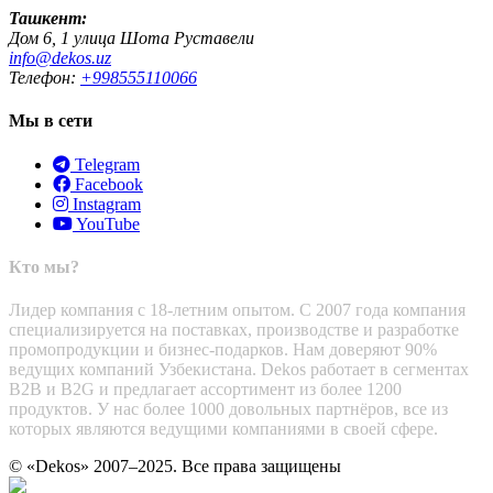
Ташкент:
Дом 6, 1 улица Шота Руставели
info@dekos.uz
Телефон:
+998555110066
Мы в сети
Telegram
Facebook
Instagram
YouTube
Кто мы?
Лидер компания с 18-летним опытом. С 2007 года компания
специализируется на поставках, производстве и разработке
промопродукции и бизнес-подарков. Нам доверяют 90%
ведущих компаний Узбекистана. Dekos работает в сегментах
B2B и B2G и предлагает ассортимент из более 1200
продуктов. У нас более 1000 довольных партнёров, все из
которых являются ведущими компаниями в своей сфере.
© «Dekos» 2007–2025. Все права защищены