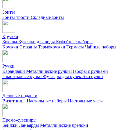
Зонты
Зонты-трости
Складные зонты
Кружки
Бокалы
Бутылки для воды
Кофейные наборы
Кружки
Стаканы
Термокружки
Термосы
Чайные наборы
Ручки
Карандаши
Металлические ручки
Наборы с ручками
Пластиковые ручки
Футляры для ручек
Эко ручки
Деловые подарки
Визитницы
Настольные наборы
Настольные часы
Промо-сувениры
Бейджи
Ланъярды
Металлические брелоки