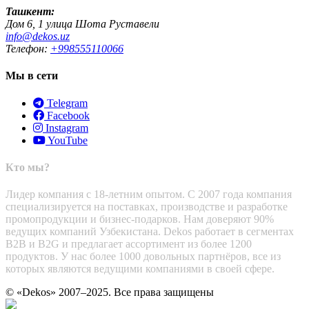
Ташкент:
Дом 6, 1 улица Шота Руставели
info@dekos.uz
Телефон:
+998555110066
Мы в сети
Telegram
Facebook
Instagram
YouTube
Кто мы?
Лидер компания с 18-летним опытом. С 2007 года компания
специализируется на поставках, производстве и разработке
промопродукции и бизнес-подарков. Нам доверяют 90%
ведущих компаний Узбекистана. Dekos работает в сегментах
B2B и B2G и предлагает ассортимент из более 1200
продуктов. У нас более 1000 довольных партнёров, все из
которых являются ведущими компаниями в своей сфере.
© «Dekos» 2007–2025. Все права защищены