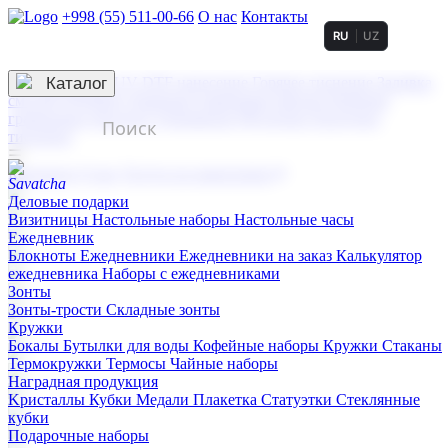
+998 (55) 511-00-66
О нас
Контакты
RU
UZ
Услуги по нанесению
3D гравировка
Каталог
UV DTF нанесение
Горячее тиснение
Заливка
смолой (Doming)
Лазерная гравировка мягкая
Лазерная
гравировка твердая
Сублимация
УФ-печать
Холодное
тиснение
☰
Контакты
О нас
Услуги по нанесению
Деловые подарки
Визитницы
Настольные наборы
Настольные часы
Ежедневник
Блокноты
Ежедневники
Ежедневники на заказ
Калькулятор
ежедневника
Наборы с ежедневниками
Зонты
Зонты-трости
Складные зонты
Кружки
Бокалы
Бутылки для воды
Кофейные наборы
Кружки
Стаканы
Термокружки
Термосы
Чайные наборы
Наградная продукция
Kристаллы
Кубки
Медали
Плакетка
Статуэтки
Стеклянные
кубки
Подарочные наборы