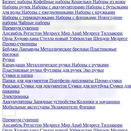
Бизнес наборы
Кофейные наборы
Кошельки
Наборы из кожи
Наборы ручек
Наборы с аккумуляторами
Наборы с бутылками
для воды
Наборы с ежедневниками
Наборы с кружками
Наборы с термокружками
Наборы с флешками
Новогодние
Корпоративные подарки
наборы
Чайные наборы
Поставка со склада и производство
Премиум сувенир
Ансамбль Регистон
Медресе Мир Араб
Медресе Тиллакори
Орда Худояр-хана
Стелла новый Узбекистан
Шердор Медресе
Мы предлагаем широкий выбор корпоративных подарков и
Промо-сувениры
сувениров с логотипом. В нашем каталоге вы найдете
Бейджи
Ланъярды
Металлические брелоки
Пластиковые
продукцию для бизнеса, мероприятия и клиентов.
брелоки
Ручки
Карандаши
Металлические ручки
Наборы с ручками
Пластиковые ручки
Футляры для ручек
Эко ручки
Подарочные наборы
Сумки и папки
Бизнес наборы
Кофейные наборы
Кошельки
Папки для документов
Портфели-дипломаты
Промо-сумки
Наборы из кожи
Наборы ручек
Наборы с аккумуляторами
Рюкзаки
Сумки для документов
Сумки для ноутбука
Сумки для
Наборы с бутылками для воды
Наборы с ежедневниками
пикника
Наборы с кружками
Наборы с термокружками
Наборы с
Электроника
флешками
Новогодние наборы
Чайные наборы
Аккумуляторы
Зарядные устройства
Колонки и наушники
Мобильные аксессуары
Увлажнители
Флешки
Премиум сувенир
Ансамбль Регистон
Медресе Мир Араб
Медресе Тиллакори
Орда Худояр-хана
Стелла новый Узбекистан
Шердор Медресе