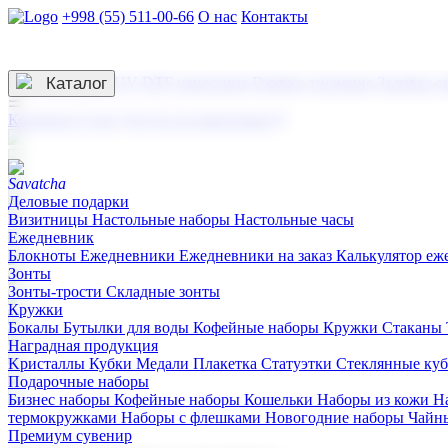
+998 (55) 511-00-66
О нас
Контакты
Услуги по нанесению
3D гравировка
Каталог
UV DTF нанесение
Горячее тиснение
Заливка с
☰
Контакты
О нас
Услуги по нанесению
Деловые подарки
Визитницы
Настольные наборы
Настольные часы
Ежедневник
Блокноты
Ежедневники
Ежедневники на заказ
Калькулятор еж
Зонты
Зонты-трости
Складные зонты
Кружки
Бокалы
Бутылки для воды
Кофейные наборы
Кружки
Стаканы
Наградная продукция
Kристаллы
Кубки
Медали
Плакетка
Статуэтки
Стеклянные ку
Подарочные наборы
Бизнес наборы
Кофейные наборы
Кошельки
Наборы из кожи
Н
термокружками
Наборы с флешками
Новогодние наборы
Чайн
Премиум сувенир