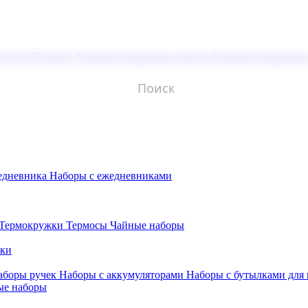
молой (Doming)
Лазерная гравировка мягкая
Лазерная гравировк
едневника
Наборы с ежедневниками
Термокружки
Термосы
Чайные наборы
бки
аборы ручек
Наборы с аккумуляторами
Наборы с бутылками для
ые наборы