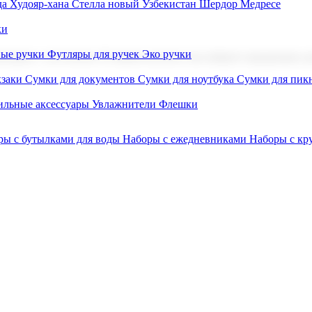
а Худояр-хана
Стелла новый Узбекистан
Шердор Медресе
ки
вые ручки
Футляры для ручек
Эко ручки
ниров с логотипом. В нашем каталоге вы найдете продукцию для
заки
Сумки для документов
Сумки для ноутбука
Сумки для пик
льные аксессуары
Увлажнители
Флешки
ры с бутылками для воды
Наборы с ежедневниками
Наборы с к