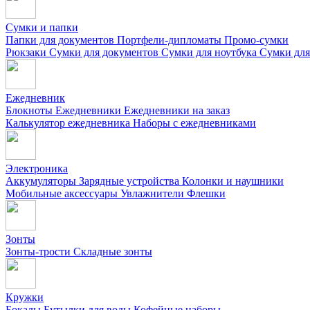
Сумки и папки
Папки для документов
Портфели-дипломаты
Промо-сумки
Рюкзаки
Сумки для документов
Сумки для ноутбука
Сумки для
Ежедневник
Блокноты
Ежедневники
Ежедневники на заказ
Калькулятор ежедневника
Наборы с ежедневниками
Электроника
Аккумуляторы
Зарядные устройства
Колонки и наушники
Мобильные аксессуары
Увлажнители
Флешки
Зонты
Зонты-трости
Складные зонты
Кружки
Бокалы
Бутылки для воды
Кофейные наборы