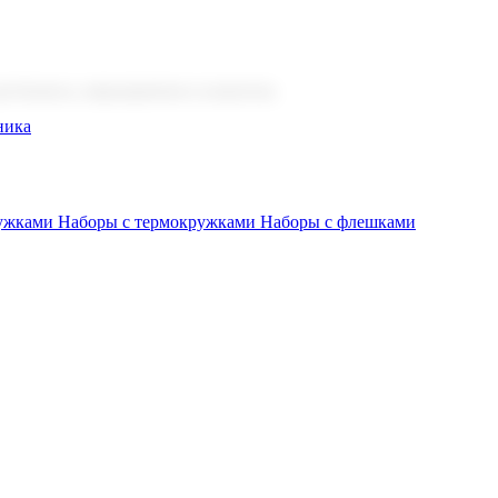
 бизнеса, мероприятия и клиентов.
ника
ружками
Наборы с термокружками
Наборы с флешками