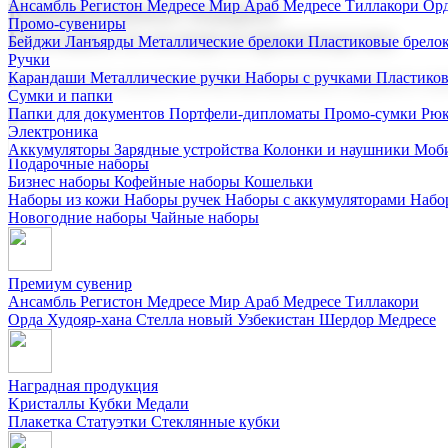
Ансамбль Регистон
Медресе Мир Араб
Медресе Тиллакори
Орд
Корпоративные подарки
Промо-сувениры
Поставка со склада и производство
Бейджи
Ланъярды
Металлические брелоки
Пластиковые брело
Ручки
Карандаши
Металлические ручки
Наборы с ручками
Пластико
Мы предлагаем широкий выбор корпоративных подарков и суве
Сумки и папки
Папки для документов
Портфели-дипломаты
Промо-сумки
Рюк
Электроника
Аккумуляторы
Зарядные устройства
Колонки и наушники
Моби
Подарочные наборы
Бизнес наборы
Кофейные наборы
Кошельки
Наборы из кожи
Наборы ручек
Наборы с аккумуляторами
Набо
Новогодние наборы
Чайные наборы
Премиум сувенир
Ансамбль Регистон
Медресе Мир Араб
Медресе Тиллакори
Орда Худояр-хана
Стелла новый Узбекистан
Шердор Медресе
Наградная продукция
Kристаллы
Кубки
Медали
Плакетка
Статуэтки
Стеклянные кубки