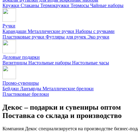
Кружки
Стаканы
Термокружки
Термосы
Чайные наборы
Ручки
Карандаши
Металлические ручки
Наборы с ручками
Пластиковые ручки
Футляры для ручек
Эко ручки
Деловые подарки
Визитницы
Настольные наборы
Настольные часы
Промо-сувениры
Бейджи
Ланъярды
Металлические брелоки
Пластиковые брелоки
Декос – подарки и сувениры оптом
Поставка со склада и производство
Компания Декос специализируется на производстве бизнес-под