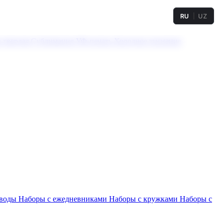
RU
UZ
а твердая
Сублимация
УФ-печать
Холодное тиснение
 воды
Наборы с ежедневниками
Наборы с кружками
Наборы с