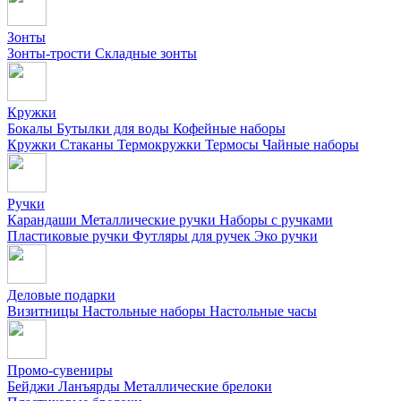
Зонты
Зонты-трости
Складные зонты
Кружки
Бокалы
Бутылки для воды
Кофейные наборы
Кружки
Стаканы
Термокружки
Термосы
Чайные наборы
Ручки
Карандаши
Металлические ручки
Наборы с ручками
Пластиковые ручки
Футляры для ручек
Эко ручки
Деловые подарки
Визитницы
Настольные наборы
Настольные часы
Промо-сувениры
Бейджи
Ланъярды
Металлические брелоки