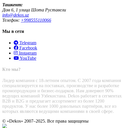
Ташкент:
Дом 6, 1 улица Шота Руставели
info@dekos.uz
Телефон:
+998555110066
Мы в сети
Telegram
Facebook
Instagram
YouTube
Кто мы?
Лидер компания с 18-летним опытом. С 2007 года компания
специализируется на поставках, производстве и разработке
промопродукции и бизнес-подарков. Нам доверяют 90%
ведущих компаний Узбекистана. Dekos работает в сегментах
B2B и B2G и предлагает ассортимент из более 1200
продуктов. У нас более 1000 довольных партнёров, все из
которых являются ведущими компаниями в своей сфере.
© «Dekos» 2007–2025. Все права защищены