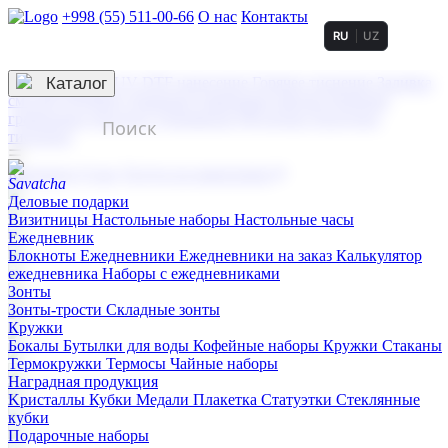
+998 (55) 511-00-66
О нас
Контакты
RU
UZ
Услуги по нанесению
3D гравировка
Каталог
UV DTF нанесение
Горячее тиснение
Заливка
смолой (Doming)
Лазерная гравировка мягкая
Лазерная
гравировка твердая
Сублимация
УФ-печать
Холодное
тиснение
☰
Контакты
О нас
Услуги по нанесению
Деловые подарки
Визитницы
Настольные наборы
Настольные часы
Ежедневник
Блокноты
Ежедневники
Ежедневники на заказ
Калькулятор
ежедневника
Наборы с ежедневниками
Зонты
Зонты-трости
Складные зонты
Кружки
Бокалы
Бутылки для воды
Кофейные наборы
Кружки
Стаканы
Термокружки
Термосы
Чайные наборы
Наградная продукция
Kристаллы
Кубки
Медали
Плакетка
Статуэтки
Стеклянные
кубки
Подарочные наборы