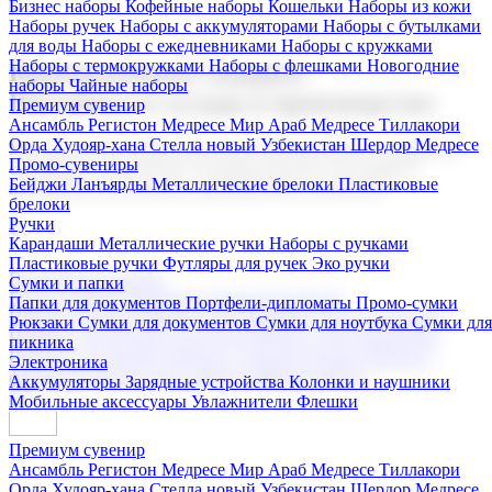
Бизнес наборы
Кофейные наборы
Кошельки
Наборы из кожи
Наборы ручек
Наборы с аккумуляторами
Наборы с бутылками
для воды
Наборы с ежедневниками
Наборы с кружками
Наборы с термокружками
Наборы с флешками
Новогодние
Корпоративные подарки
наборы
Чайные наборы
Поставка со склада и производство
Премиум сувенир
Ансамбль Регистон
Медресе Мир Араб
Медресе Тиллакори
Орда Худояр-хана
Стелла новый Узбекистан
Шердор Медресе
Мы предлагаем широкий выбор корпоративных подарков и
Промо-сувениры
сувениров с логотипом. В нашем каталоге вы найдете
Бейджи
Ланъярды
Металлические брелоки
Пластиковые
продукцию для бизнеса, мероприятия и клиентов.
брелоки
Ручки
Карандаши
Металлические ручки
Наборы с ручками
Пластиковые ручки
Футляры для ручек
Эко ручки
Подарочные наборы
Сумки и папки
Бизнес наборы
Кофейные наборы
Кошельки
Папки для документов
Портфели-дипломаты
Промо-сумки
Наборы из кожи
Наборы ручек
Наборы с аккумуляторами
Рюкзаки
Сумки для документов
Сумки для ноутбука
Сумки для
Наборы с бутылками для воды
Наборы с ежедневниками
пикника
Наборы с кружками
Наборы с термокружками
Наборы с
Электроника
флешками
Новогодние наборы
Чайные наборы
Аккумуляторы
Зарядные устройства
Колонки и наушники
Мобильные аксессуары
Увлажнители
Флешки
Премиум сувенир
Ансамбль Регистон
Медресе Мир Араб
Медресе Тиллакори
Орда Худояр-хана
Стелла новый Узбекистан
Шердор Медресе