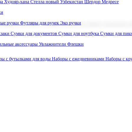
а Худояр-хана
Стелла новый Узбекистан
Шердор Медресе
ки
вые ручки
Футляры для ручек
Эко ручки
ниров с логотипом. В нашем каталоге вы найдете продукцию для
заки
Сумки для документов
Сумки для ноутбука
Сумки для пик
льные аксессуары
Увлажнители
Флешки
ры с бутылками для воды
Наборы с ежедневниками
Наборы с к