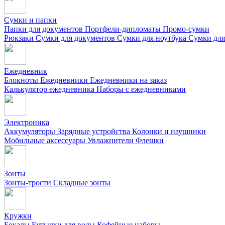
Сумки и папки
Папки для документов
Портфели-дипломаты
Промо-сумки
Рюкзаки
Сумки для документов
Сумки для ноутбука
Сумки для
Ежедневник
Блокноты
Ежедневники
Ежедневники на заказ
Калькулятор ежедневника
Наборы с ежедневниками
Электроника
Аккумуляторы
Зарядные устройства
Колонки и наушники
Мобильные аксессуары
Увлажнители
Флешки
Зонты
Зонты-трости
Складные зонты
Кружки
Бокалы
Бутылки для воды
Кофейные наборы