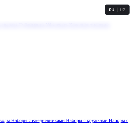
RU
UZ
а твердая
Сублимация
УФ-печать
Холодное тиснение
 воды
Наборы с ежедневниками
Наборы с кружками
Наборы с