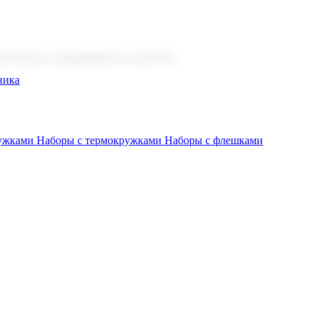
 бизнеса, мероприятия и клиентов.
ника
ружками
Наборы с термокружками
Наборы с флешками