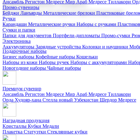
Ансамбль Регистон
Медресе Мир Араб
Медресе Тиллакори
Орд
Корпоративные подарки
Промо-сувениры
Поставка со склада и производство
Бейджи
Ланъярды
Металлические брелоки
Пластиковые брело
Ручки
Карандаши
Металлические ручки
Наборы с ручками
Пластико
Мы предлагаем широкий выбор корпоративных подарков и суве
Сумки и папки
Папки для документов
Портфели-дипломаты
Промо-сумки
Рюк
Электроника
Аккумуляторы
Зарядные устройства
Колонки и наушники
Моби
Подарочные наборы
Бизнес наборы
Кофейные наборы
Кошельки
Наборы из кожи
Наборы ручек
Наборы с аккумуляторами
Набо
Новогодние наборы
Чайные наборы
Премиум сувенир
Ансамбль Регистон
Медресе Мир Араб
Медресе Тиллакори
Орда Худояр-хана
Стелла новый Узбекистан
Шердор Медресе
Наградная продукция
Kристаллы
Кубки
Медали
Плакетка
Статуэтки
Стеклянные кубки