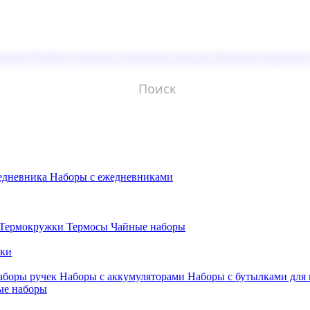
молой (Doming)
Лазерная гравировка мягкая
Лазерная гравировк
едневника
Наборы с ежедневниками
Термокружки
Термосы
Чайные наборы
бки
аборы ручек
Наборы с аккумуляторами
Наборы с бутылками для
ые наборы