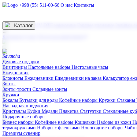
+998 (55) 511-00-66
О нас
Контакты
Услуги по нанесению
3D гравировка
Каталог
UV DTF нанесение
Горячее тиснение
Заливка с
☰
Контакты
О нас
Услуги по нанесению
Деловые подарки
Визитницы
Настольные наборы
Настольные часы
Ежедневник
Блокноты
Ежедневники
Ежедневники на заказ
Калькулятор еж
Зонты
Зонты-трости
Складные зонты
Кружки
Бокалы
Бутылки для воды
Кофейные наборы
Кружки
Стаканы
Наградная продукция
Kристаллы
Кубки
Медали
Плакетка
Статуэтки
Стеклянные ку
Подарочные наборы
Бизнес наборы
Кофейные наборы
Кошельки
Наборы из кожи
Н
термокружками
Наборы с флешками
Новогодние наборы
Чайн
Премиум сувенир