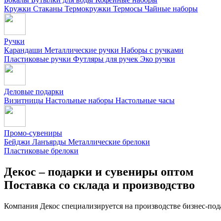
Кружки
Стаканы
Термокружки
Термосы
Чайные наборы
Ручки
Карандаши
Металлические ручки
Наборы с ручками
Пластиковые ручки
Футляры для ручек
Эко ручки
Деловые подарки
Визитницы
Настольные наборы
Настольные часы
Промо-сувениры
Бейджи
Ланъярды
Металлические брелоки
Пластиковые брелоки
Декос – подарки и сувениры оптом
Поставка со склада и производство
Компания Декос специализируется на производстве бизнес-под