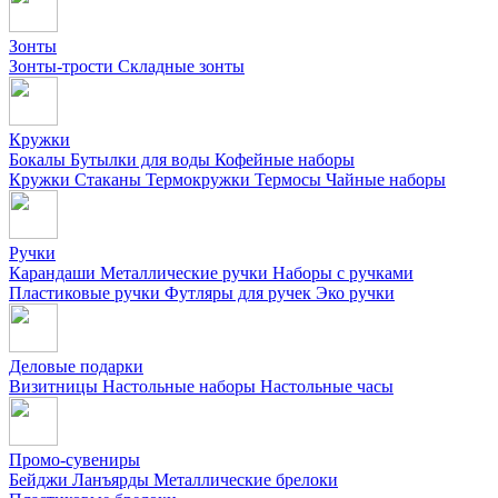
Зонты
Зонты-трости
Складные зонты
Кружки
Бокалы
Бутылки для воды
Кофейные наборы
Кружки
Стаканы
Термокружки
Термосы
Чайные наборы
Ручки
Карандаши
Металлические ручки
Наборы с ручками
Пластиковые ручки
Футляры для ручек
Эко ручки
Деловые подарки
Визитницы
Настольные наборы
Настольные часы
Промо-сувениры
Бейджи
Ланъярды
Металлические брелоки