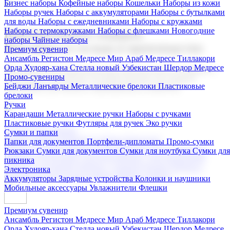
Бизнес наборы
Кофейные наборы
Кошельки
Наборы из кожи
Наборы ручек
Наборы с аккумуляторами
Наборы с бутылками
для воды
Наборы с ежедневниками
Наборы с кружками
Наборы с термокружками
Наборы с флешками
Новогодние
Корпоративные подарки
наборы
Чайные наборы
Поставка со склада и производство
Премиум сувенир
Ансамбль Регистон
Медресе Мир Араб
Медресе Тиллакори
Орда Худояр-хана
Стелла новый Узбекистан
Шердор Медресе
Мы предлагаем широкий выбор корпоративных подарков и
Промо-сувениры
сувениров с логотипом. В нашем каталоге вы найдете
Бейджи
Ланъярды
Металлические брелоки
Пластиковые
продукцию для бизнеса, мероприятия и клиентов.
брелоки
Ручки
Карандаши
Металлические ручки
Наборы с ручками
Пластиковые ручки
Футляры для ручек
Эко ручки
Подарочные наборы
Сумки и папки
Бизнес наборы
Кофейные наборы
Кошельки
Папки для документов
Портфели-дипломаты
Промо-сумки
Наборы из кожи
Наборы ручек
Наборы с аккумуляторами
Рюкзаки
Сумки для документов
Сумки для ноутбука
Сумки для
Наборы с бутылками для воды
Наборы с ежедневниками
пикника
Наборы с кружками
Наборы с термокружками
Наборы с
Электроника
флешками
Новогодние наборы
Чайные наборы
Аккумуляторы
Зарядные устройства
Колонки и наушники
Мобильные аксессуары
Увлажнители
Флешки
Премиум сувенир
Ансамбль Регистон
Медресе Мир Араб
Медресе Тиллакори
Орда Худояр-хана
Стелла новый Узбекистан
Шердор Медресе