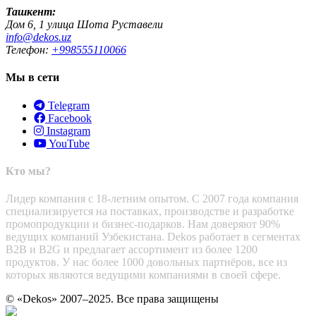
Ташкент:
Дом 6, 1 улица Шота Руставели
info@dekos.uz
Телефон:
+998555110066
Мы в сети
Telegram
Facebook
Instagram
YouTube
Кто мы?
Лидер компания с 18-летним опытом. С 2007 года компания
специализируется на поставках, производстве и разработке
промопродукции и бизнес-подарков. Нам доверяют 90%
ведущих компаний Узбекистана. Dekos работает в сегментах
B2B и B2G и предлагает ассортимент из более 1200
продуктов. У нас более 1000 довольных партнёров, все из
которых являются ведущими компаниями в своей сфере.
© «Dekos» 2007–2025. Все права защищены