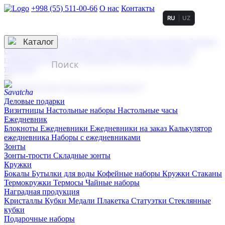
+998 (55) 511-00-66
О нас
Контакты
RU
UZ
Услуги по нанесению
3D гравировка
Каталог
UV DTF нанесение
Горячее тиснение
Заливка
смолой (Doming)
Лазерная гравировка мягкая
Лазерная
гравировка твердая
Сублимация
УФ-печать
Холодное
тиснение
☰
Контакты
О нас
Услуги по нанесению
Деловые подарки
Визитницы
Настольные наборы
Настольные часы
Ежедневник
Блокноты
Ежедневники
Ежедневники на заказ
Калькулятор
ежедневника
Наборы с ежедневниками
Зонты
Зонты-трости
Складные зонты
Кружки
Бокалы
Бутылки для воды
Кофейные наборы
Кружки
Стаканы
Термокружки
Термосы
Чайные наборы
Наградная продукция
Kристаллы
Кубки
Медали
Плакетка
Статуэтки
Стеклянные
кубки
Подарочные наборы