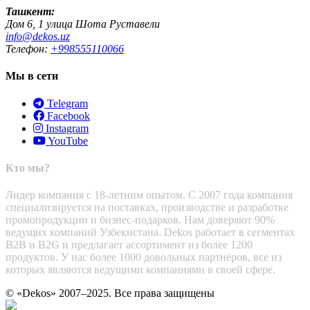
Ташкент:
Дом 6, 1 улица Шота Руставели
info@dekos.uz
Телефон:
+998555110066
Мы в сети
Telegram
Facebook
Instagram
YouTube
Кто мы?
Лидер компания с 18-летним опытом. С 2007 года компания
специализируется на поставках, производстве и разработке
промопродукции и бизнес-подарков. Нам доверяют 90%
ведущих компаний Узбекистана. Dekos работает в сегментах
B2B и B2G и предлагает ассортимент из более 1200
продуктов. У нас более 1000 довольных партнёров, все из
которых являются ведущими компаниями в своей сфере.
© «Dekos» 2007–2025. Все права защищены