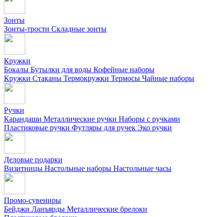
Зонты
Зонты-трости
Складные зонты
Кружки
Бокалы
Бутылки для воды
Кофейные наборы
Кружки
Стаканы
Термокружки
Термосы
Чайные наборы
Ручки
Карандаши
Металлические ручки
Наборы с ручками
Пластиковые ручки
Футляры для ручек
Эко ручки
Деловые подарки
Визитницы
Настольные наборы
Настольные часы
Промо-сувениры
Бейджи
Ланъярды
Металлические брелоки