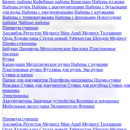
Бизнес наборы
Кофейные наборы
Кошельки
Наборы из кожи
Наборы ручек
Наборы с аккумуляторами
Наборы с бутылками
для воды
Наборы с ежедневниками
Наборы с кружками
Наборы с термокружками
Наборы с флешками
Новогодние
Корпоративные подарки
наборы
Чайные наборы
Поставка со склада и производство
Премиум сувенир
Ансамбль Регистон
Медресе Мир Араб
Медресе Тиллакори
Орда Худояр-хана
Стелла новый Узбекистан
Шердор Медресе
Мы предлагаем широкий выбор корпоративных подарков и
Промо-сувениры
сувениров с логотипом. В нашем каталоге вы найдете
Бейджи
Ланъярды
Металлические брелоки
Пластиковые
продукцию для бизнеса, мероприятия и клиентов.
брелоки
Ручки
Карандаши
Металлические ручки
Наборы с ручками
Пластиковые ручки
Футляры для ручек
Эко ручки
Подарочные наборы
Сумки и папки
Бизнес наборы
Кофейные наборы
Кошельки
Папки для документов
Портфели-дипломаты
Промо-сумки
Наборы из кожи
Наборы ручек
Наборы с аккумуляторами
Рюкзаки
Сумки для документов
Сумки для ноутбука
Сумки для
Наборы с бутылками для воды
Наборы с ежедневниками
пикника
Наборы с кружками
Наборы с термокружками
Наборы с
Электроника
флешками
Новогодние наборы
Чайные наборы
Аккумуляторы
Зарядные устройства
Колонки и наушники
Мобильные аксессуары
Увлажнители
Флешки
Премиум сувенир
Ансамбль Регистон
Медресе Мир Араб
Медресе Тиллакори
Орда Худояр-хана
Стелла новый Узбекистан
Шердор Медресе