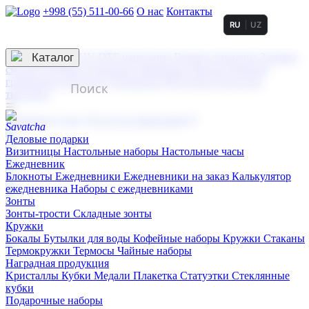
+998 (55) 511-00-66
О нас
Контакты
RU
UZ
Услуги по нанесению
3D гравировка
Каталог
UV DTF нанесение
Горячее тиснение
Заливка
смолой (Doming)
Лазерная гравировка мягкая
Лазерная
гравировка твердая
Сублимация
УФ-печать
Холодное
тиснение
☰
Контакты
О нас
Услуги по нанесению
Деловые подарки
Визитницы
Настольные наборы
Настольные часы
Ежедневник
Блокноты
Ежедневники
Ежедневники на заказ
Калькулятор
ежедневника
Наборы с ежедневниками
Зонты
Зонты-трости
Складные зонты
Кружки
Бокалы
Бутылки для воды
Кофейные наборы
Кружки
Стаканы
Термокружки
Термосы
Чайные наборы
Наградная продукция
Kристаллы
Кубки
Медали
Плакетка
Статуэтки
Стеклянные
кубки
Подарочные наборы