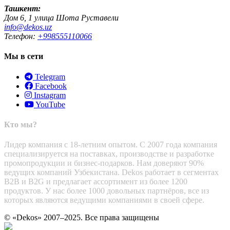
Ташкент:
Дом 6, 1 улица Шота Руставели
info@dekos.uz
Телефон:
+998555110066
Мы в сети
Telegram
Facebook
Instagram
YouTube
Кто мы?
Лидер компания с 18-летним опытом. С 2007 года компания
специализируется на поставках, производстве и разработке
промопродукции и бизнес-подарков. Нам доверяют 90%
ведущих компаний Узбекистана. Dekos работает в сегментах
B2B и B2G и предлагает ассортимент из более 1200
продуктов. У нас более 1000 довольных партнёров, все из
которых являются ведущими компаниями в своей сфере.
© «Dekos» 2007–2025. Все права защищены