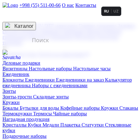
+998 (55) 511-00-66
О нас
Контакты
RU
UZ
Услуги по нанесению
3D гравировка
Каталог
UV DTF нанесение
Горячее тиснение
Заливка
смолой (Doming)
Лазерная гравировка мягкая
Лазерная
гравировка твердая
Сублимация
УФ-печать
Холодное
тиснение
☰
Контакты
О нас
Услуги по нанесению
Деловые подарки
Визитницы
Настольные наборы
Настольные часы
Ежедневник
Блокноты
Ежедневники
Ежедневники на заказ
Калькулятор
ежедневника
Наборы с ежедневниками
Зонты
Зонты-трости
Складные зонты
Кружки
Бокалы
Бутылки для воды
Кофейные наборы
Кружки
Стаканы
Термокружки
Термосы
Чайные наборы
Наградная продукция
Kристаллы
Кубки
Медали
Плакетка
Статуэтки
Стеклянные
кубки
Подарочные наборы