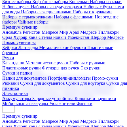
Бизнес наборы
Кофейные наборы
Кошельки
Наборы из кожи
Наборы ручек
Наборы с аккумуляторами
Наборы с бутылками
для воды
Наборы с ежедневниками
Наборы с кружками
Наборы с термокружками
Наборы с флешками
Новогодние
Корпоративные подарки
наборы
Чайные наборы
Поставка со склада и производство
Премиум сувенир
Ансамбль Регистон
Медресе Мир Араб
Медресе Тиллакори
Орда Худояр-хана
Стелла новый Узбекистан
Шердор Медресе
Мы предлагаем широкий выбор корпоративных подарков и
Промо-сувениры
сувениров с логотипом. В нашем каталоге вы найдете
Бейджи
Ланъярды
Металлические брелоки
Пластиковые
продукцию для бизнеса, мероприятия и клиентов.
брелоки
Ручки
Карандаши
Металлические ручки
Наборы с ручками
Пластиковые ручки
Футляры для ручек
Эко ручки
Подарочные наборы
Сумки и папки
Бизнес наборы
Кофейные наборы
Кошельки
Папки для документов
Портфели-дипломаты
Промо-сумки
Наборы из кожи
Наборы ручек
Наборы с аккумуляторами
Рюкзаки
Сумки для документов
Сумки для ноутбука
Сумки для
Наборы с бутылками для воды
Наборы с ежедневниками
пикника
Наборы с кружками
Наборы с термокружками
Наборы с
Электроника
флешками
Новогодние наборы
Чайные наборы
Аккумуляторы
Зарядные устройства
Колонки и наушники
Мобильные аксессуары
Увлажнители
Флешки
Премиум сувенир
Ансамбль Регистон
Медресе Мир Араб
Медресе Тиллакори
Орда Худояр-хана
Стелла новый Узбекистан
Шердор Медресе