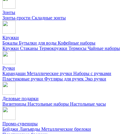
Зонты
Зонты-трости
Складные зонты
Кружки
Бокалы
Бутылки для воды
Кофейные наборы
Кружки
Стаканы
Термокружки
Термосы
Чайные наборы
Ручки
Карандаши
Металлические ручки
Наборы с ручками
Пластиковые ручки
Футляры для ручек
Эко ручки
Деловые подарки
Визитницы
Настольные наборы
Настольные часы
Промо-сувениры
Бейджи
Ланъярды
Металлические брелоки