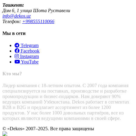
Ташкент:
Дом 6, 1 улица Шота Руставели
info@dekos.uz
Телефон:
+998555110066
Мы в сети
Telegram
Facebook
Instagram
YouTube
Кто мы?
Лидер компания с 18-летним опытом. С 2007 года компания
специализируется на поставках, производстве и разработке
промопродукции и бизнес-подарков. Нам доверяют 90%
ведущих компаний Узбекистана. Dekos работает в сегментах
B2B и B2G и предлагает ассортимент из более 1200
продуктов. У нас более 1000 довольных партнёров, все из
которых являются ведущими компаниями в своей сфере.
© «Dekos» 2007–2025. Все права защищены