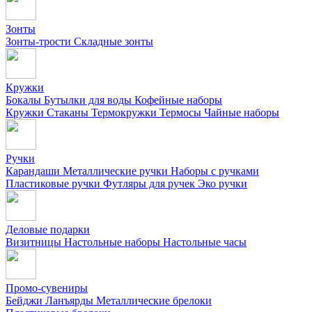
Зонты
Зонты-трости
Складные зонты
Кружки
Бокалы
Бутылки для воды
Кофейные наборы
Кружки
Стаканы
Термокружки
Термосы
Чайные наборы
Ручки
Карандаши
Металлические ручки
Наборы с ручками
Пластиковые ручки
Футляры для ручек
Эко ручки
Деловые подарки
Визитницы
Настольные наборы
Настольные часы
Промо-сувениры
Бейджи
Ланъярды
Металлические брелоки