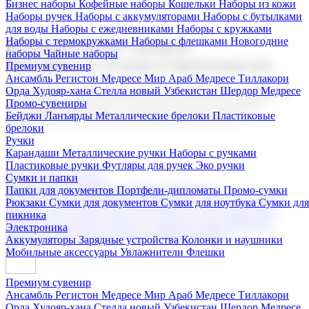
Бизнес наборы
Кофейные наборы
Кошельки
Наборы из кожи
Наборы ручек
Наборы с аккумуляторами
Наборы с бутылками
для воды
Наборы с ежедневниками
Наборы с кружками
Наборы с термокружками
Наборы с флешками
Новогодние
Корпоративные подарки
наборы
Чайные наборы
Поставка со склада и производство
Премиум сувенир
Ансамбль Регистон
Медресе Мир Араб
Медресе Тиллакори
Орда Худояр-хана
Стелла новый Узбекистан
Шердор Медресе
Мы предлагаем широкий выбор корпоративных подарков и
Промо-сувениры
сувениров с логотипом. В нашем каталоге вы найдете
Бейджи
Ланъярды
Металлические брелоки
Пластиковые
продукцию для бизнеса, мероприятия и клиентов.
брелоки
Ручки
Карандаши
Металлические ручки
Наборы с ручками
Пластиковые ручки
Футляры для ручек
Эко ручки
Подарочные наборы
Сумки и папки
Бизнес наборы
Кофейные наборы
Кошельки
Папки для документов
Портфели-дипломаты
Промо-сумки
Наборы из кожи
Наборы ручек
Наборы с аккумуляторами
Рюкзаки
Сумки для документов
Сумки для ноутбука
Сумки для
Наборы с бутылками для воды
Наборы с ежедневниками
пикника
Наборы с кружками
Наборы с термокружками
Наборы с
Электроника
флешками
Новогодние наборы
Чайные наборы
Аккумуляторы
Зарядные устройства
Колонки и наушники
Мобильные аксессуары
Увлажнители
Флешки
Премиум сувенир
Ансамбль Регистон
Медресе Мир Араб
Медресе Тиллакори
Орда Худояр-хана
Стелла новый Узбекистан
Шердор Медресе