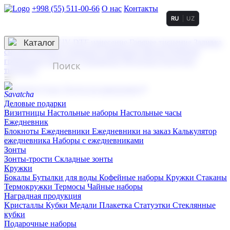
+998 (55) 511-00-66
О нас
Контакты
RU
UZ
Услуги по нанесению
3D гравировка
Каталог
UV DTF нанесение
Горячее тиснение
Заливка
смолой (Doming)
Лазерная гравировка мягкая
Лазерная
гравировка твердая
Сублимация
УФ-печать
Холодное
тиснение
☰
Контакты
О нас
Услуги по нанесению
Деловые подарки
Визитницы
Настольные наборы
Настольные часы
Ежедневник
Блокноты
Ежедневники
Ежедневники на заказ
Калькулятор
ежедневника
Наборы с ежедневниками
Зонты
Зонты-трости
Складные зонты
Кружки
Бокалы
Бутылки для воды
Кофейные наборы
Кружки
Стаканы
Термокружки
Термосы
Чайные наборы
Наградная продукция
Kристаллы
Кубки
Медали
Плакетка
Статуэтки
Стеклянные
кубки
Подарочные наборы