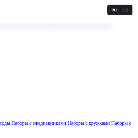
RU
UZ
а твердая
Сублимация
УФ-печать
Холодное тиснение
 воды
Наборы с ежедневниками
Наборы с кружками
Наборы с