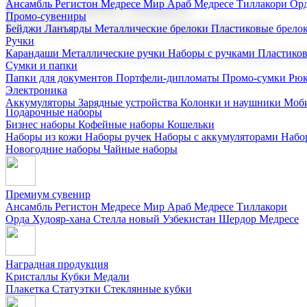
Ансамбль Регистон
Медресе Мир Араб
Медресе Тиллакори
Орд
Корпоративные подарки
Промо-сувениры
Поставка со склада и производство
Бейджи
Ланъярды
Металлические брелоки
Пластиковые брело
Ручки
Карандаши
Металлические ручки
Наборы с ручками
Пластико
Мы предлагаем широкий выбор корпоративных подарков и суве
Сумки и папки
Папки для документов
Портфели-дипломаты
Промо-сумки
Рюк
Электроника
Аккумуляторы
Зарядные устройства
Колонки и наушники
Моби
Подарочные наборы
Бизнес наборы
Кофейные наборы
Кошельки
Наборы из кожи
Наборы ручек
Наборы с аккумуляторами
Набо
Новогодние наборы
Чайные наборы
Премиум сувенир
Ансамбль Регистон
Медресе Мир Араб
Медресе Тиллакори
Орда Худояр-хана
Стелла новый Узбекистан
Шердор Медресе
Наградная продукция
Kристаллы
Кубки
Медали
Плакетка
Статуэтки
Стеклянные кубки