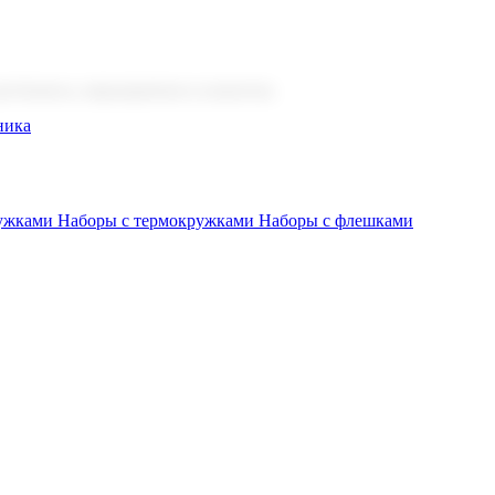
 бизнеса, мероприятия и клиентов.
ника
ружками
Наборы с термокружками
Наборы с флешками