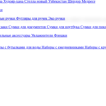
а Худояр-хана
Стелла новый Узбекистан
Шердор Медресе
ки
вые ручки
Футляры для ручек
Эко ручки
ниров с логотипом. В нашем каталоге вы найдете продукцию для
заки
Сумки для документов
Сумки для ноутбука
Сумки для пик
льные аксессуары
Увлажнители
Флешки
ры с бутылками для воды
Наборы с ежедневниками
Наборы с к