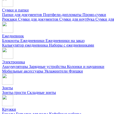
Сумки и папки
Папки для документов
Портфели-дипломаты
Промо-сумки
Рюкзаки
Сумки для документов
Сумки для ноутбука
Сумки для
Ежедневник
Блокноты
Ежедневники
Ежедневники на заказ
Калькулятор ежедневника
Наборы с ежедневниками
Электроника
Аккумуляторы
Зарядные устройства
Колонки и наушники
Мобильные аксессуары
Увлажнители
Флешки
Зонты
Зонты-трости
Складные зонты
Кружки
Бокалы
Бутылки для воды
Кофейные наборы