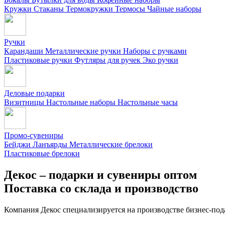
Кружки
Стаканы
Термокружки
Термосы
Чайные наборы
Ручки
Карандаши
Металлические ручки
Наборы с ручками
Пластиковые ручки
Футляры для ручек
Эко ручки
Деловые подарки
Визитницы
Настольные наборы
Настольные часы
Промо-сувениры
Бейджи
Ланъярды
Металлические брелоки
Пластиковые брелоки
Декос – подарки и сувениры оптом
Поставка со склада и производство
Компания Декос специализируется на производстве бизнес-под