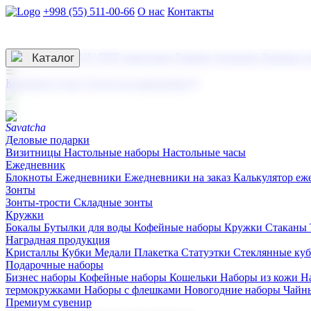
+998 (55) 511-00-66
О нас
Контакты
Услуги по нанесению
3D гравировка
Каталог
UV DTF нанесение
Горячее тиснение
Заливка с
☰
Контакты
О нас
Услуги по нанесению
Деловые подарки
Визитницы
Настольные наборы
Настольные часы
Ежедневник
Блокноты
Ежедневники
Ежедневники на заказ
Калькулятор еж
Зонты
Зонты-трости
Складные зонты
Кружки
Бокалы
Бутылки для воды
Кофейные наборы
Кружки
Стаканы
Наградная продукция
Kристаллы
Кубки
Медали
Плакетка
Статуэтки
Стеклянные ку
Подарочные наборы
Бизнес наборы
Кофейные наборы
Кошельки
Наборы из кожи
Н
термокружками
Наборы с флешками
Новогодние наборы
Чайн
Премиум сувенир