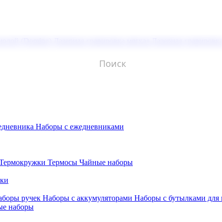
молой (Doming)
Лазерная гравировка мягкая
Лазерная гравировк
едневника
Наборы с ежедневниками
Термокружки
Термосы
Чайные наборы
бки
аборы ручек
Наборы с аккумуляторами
Наборы с бутылками для
ые наборы