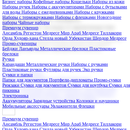
Бизнес наборы
Кофейные наборы
Кошельки
Наборы из кожи
Наборы ручек
Наборы с аккумуляторами
Наборы с бутылками
для воды
Наборы с ежедневниками
Наборы с кружками
Наборы с термокружками
Наборы с флешками
Новогодние
Корпоративные подарки
наборы
Чайные наборы
Поставка со склада и производство
Премиум сувенир
Ансамбль Регистон
Медресе Мир Араб
Медресе Тиллакори
Орда Худояр-хана
Стелла новый Узбекистан
Шердор Медресе
Мы предлагаем широкий выбор корпоративных подарков и
Промо-сувениры
сувениров с логотипом. В нашем каталоге вы найдете
Бейджи
Ланъярды
Металлические брелоки
Пластиковые
продукцию для бизнеса, мероприятия и клиентов.
брелоки
Ручки
Карандаши
Металлические ручки
Наборы с ручками
Пластиковые ручки
Футляры для ручек
Эко ручки
Подарочные наборы
Сумки и папки
Бизнес наборы
Кофейные наборы
Кошельки
Папки для документов
Портфели-дипломаты
Промо-сумки
Наборы из кожи
Наборы ручек
Наборы с аккумуляторами
Рюкзаки
Сумки для документов
Сумки для ноутбука
Сумки для
Наборы с бутылками для воды
Наборы с ежедневниками
пикника
Наборы с кружками
Наборы с термокружками
Наборы с
Электроника
флешками
Новогодние наборы
Чайные наборы
Аккумуляторы
Зарядные устройства
Колонки и наушники
Мобильные аксессуары
Увлажнители
Флешки
Премиум сувенир
Ансамбль Регистон
Медресе Мир Араб
Медресе Тиллакори
Орда Худояр-хана
Стелла новый Узбекистан
Шердор Медресе