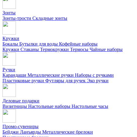
Зонты
Зонты-трости
Складные зонты
Кружки
Бокалы
Бутылки для воды
Кофейные наборы
Кружки
Стаканы
Термокружки
Термосы
Чайные наборы
Ручки
Карандаши
Металлические ручки
Наборы с ручками
Пластиковые ручки
Футляры для ручек
Эко ручки
Деловые подарки
Визитницы
Настольные наборы
Настольные часы
Промо-сувениры
Бейджи
Ланъярды
Металлические брелоки