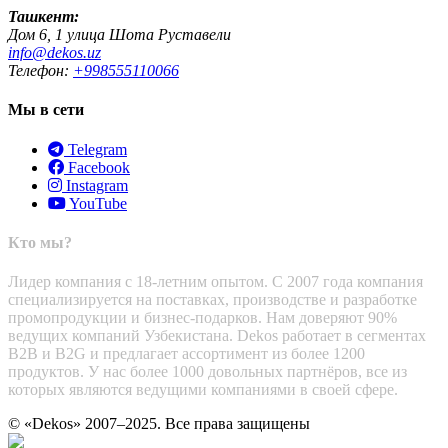
Ташкент:
Дом 6, 1 улица Шота Руставели
info@dekos.uz
Телефон:
+998555110066
Мы в сети
Telegram
Facebook
Instagram
YouTube
Кто мы?
Лидер компания с 18-летним опытом. С 2007 года компания
специализируется на поставках, производстве и разработке
промопродукции и бизнес-подарков. Нам доверяют 90%
ведущих компаний Узбекистана. Dekos работает в сегментах
B2B и B2G и предлагает ассортимент из более 1200
продуктов. У нас более 1000 довольных партнёров, все из
которых являются ведущими компаниями в своей сфере.
© «Dekos» 2007–2025. Все права защищены