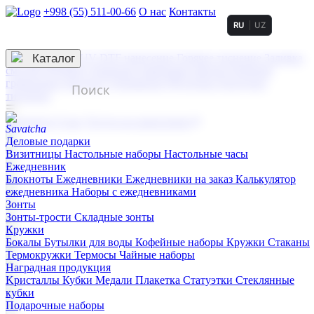
+998 (55) 511-00-66
О нас
Контакты
RU
UZ
Услуги по нанесению
3D гравировка
Каталог
UV DTF нанесение
Горячее тиснение
Заливка
смолой (Doming)
Лазерная гравировка мягкая
Лазерная
гравировка твердая
Сублимация
УФ-печать
Холодное
тиснение
☰
Контакты
О нас
Услуги по нанесению
Деловые подарки
Визитницы
Настольные наборы
Настольные часы
Ежедневник
Блокноты
Ежедневники
Ежедневники на заказ
Калькулятор
ежедневника
Наборы с ежедневниками
Зонты
Зонты-трости
Складные зонты
Кружки
Бокалы
Бутылки для воды
Кофейные наборы
Кружки
Стаканы
Термокружки
Термосы
Чайные наборы
Наградная продукция
Kристаллы
Кубки
Медали
Плакетка
Статуэтки
Стеклянные
кубки
Подарочные наборы