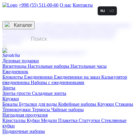
+998 (55) 511-00-66
О нас
Контакты
RU
UZ
Услуги по нанесению
3D гравировка
Каталог
UV DTF нанесение
Горячее тиснение
Заливка
смолой (Doming)
Лазерная гравировка мягкая
Лазерная
гравировка твердая
Сублимация
УФ-печать
Холодное
тиснение
☰
Контакты
О нас
Услуги по нанесению
Деловые подарки
Визитницы
Настольные наборы
Настольные часы
Ежедневник
Блокноты
Ежедневники
Ежедневники на заказ
Калькулятор
ежедневника
Наборы с ежедневниками
Зонты
Зонты-трости
Складные зонты
Кружки
Бокалы
Бутылки для воды
Кофейные наборы
Кружки
Стаканы
Термокружки
Термосы
Чайные наборы
Наградная продукция
Kристаллы
Кубки
Медали
Плакетка
Статуэтки
Стеклянные
кубки
Подарочные наборы