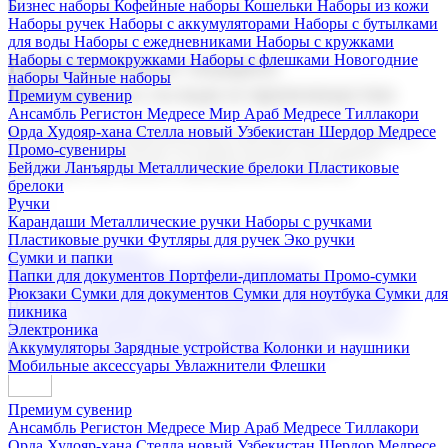
Бизнес наборы
Кофейные наборы
Кошельки
Наборы из кожи
Наборы ручек
Наборы с аккумуляторами
Наборы с бутылками
для воды
Наборы с ежедневниками
Наборы с кружками
Наборы с термокружками
Наборы с флешками
Новогодние
Корпоративные подарки
наборы
Чайные наборы
Поставка со склада и производство
Премиум сувенир
Ансамбль Регистон
Медресе Мир Араб
Медресе Тиллакори
Орда Худояр-хана
Стелла новый Узбекистан
Шердор Медресе
Мы предлагаем широкий выбор корпоративных подарков и
Промо-сувениры
сувениров с логотипом. В нашем каталоге вы найдете
Бейджи
Ланъярды
Металлические брелоки
Пластиковые
продукцию для бизнеса, мероприятия и клиентов.
брелоки
Ручки
Карандаши
Металлические ручки
Наборы с ручками
Пластиковые ручки
Футляры для ручек
Эко ручки
Подарочные наборы
Сумки и папки
Бизнес наборы
Кофейные наборы
Кошельки
Папки для документов
Портфели-дипломаты
Промо-сумки
Наборы из кожи
Наборы ручек
Наборы с аккумуляторами
Рюкзаки
Сумки для документов
Сумки для ноутбука
Сумки для
Наборы с бутылками для воды
Наборы с ежедневниками
пикника
Наборы с кружками
Наборы с термокружками
Наборы с
Электроника
флешками
Новогодние наборы
Чайные наборы
Аккумуляторы
Зарядные устройства
Колонки и наушники
Мобильные аксессуары
Увлажнители
Флешки
Премиум сувенир
Ансамбль Регистон
Медресе Мир Араб
Медресе Тиллакори
Орда Худояр-хана
Стелла новый Узбекистан
Шердор Медресе