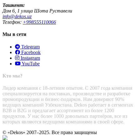
Ташкент:
Дом 6, 1 улица Шота Руставели
info@dekos.uz
Телефон:
+998555110066
Мы в сети
Telegram
Facebook
Instagram
YouTube
Кто мы?
Лидер компания с 18-летним опытом. С 2007 года компания
специализируется на поставках, производстве и разработке
промопродукции и бизнес-подарков. Нам доверяют 90%
ведущих компаний Узбекистана. Dekos работает в сегментах
B2B и B2G и предлагает ассортимент из более 1200
продуктов. У нас более 1000 довольных партнёров, все из
которых являются ведущими компаниями в своей сфере.
© «Dekos» 2007–2025. Все права защищены