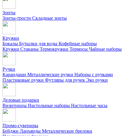
Зонты
Зонты-трости
Складные зонты
Кружки
Бокалы
Бутылки для воды
Кофейные наборы
Кружки
Стаканы
Термокружки
Термосы
Чайные наборы
Ручки
Карандаши
Металлические ручки
Наборы с ручками
Пластиковые ручки
Футляры для ручек
Эко ручки
Деловые подарки
Визитницы
Настольные наборы
Настольные часы
Промо-сувениры
Бейджи
Ланъярды
Металлические брелоки