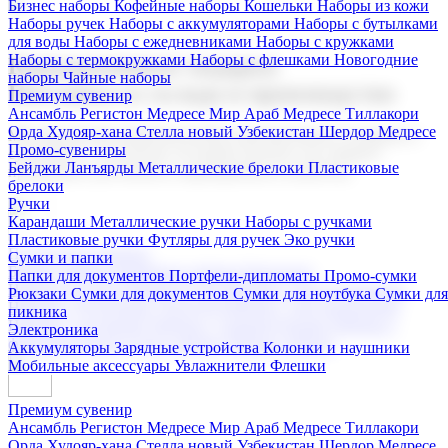
Бизнес наборы
Кофейные наборы
Кошельки
Наборы из кожи
Наборы ручек
Наборы с аккумуляторами
Наборы с бутылками
для воды
Наборы с ежедневниками
Наборы с кружками
Наборы с термокружками
Наборы с флешками
Новогодние
Корпоративные подарки
наборы
Чайные наборы
Поставка со склада и производство
Премиум сувенир
Ансамбль Регистон
Медресе Мир Араб
Медресе Тиллакори
Орда Худояр-хана
Стелла новый Узбекистан
Шердор Медресе
Мы предлагаем широкий выбор корпоративных подарков и
Промо-сувениры
сувениров с логотипом. В нашем каталоге вы найдете
Бейджи
Ланъярды
Металлические брелоки
Пластиковые
продукцию для бизнеса, мероприятия и клиентов.
брелоки
Ручки
Карандаши
Металлические ручки
Наборы с ручками
Пластиковые ручки
Футляры для ручек
Эко ручки
Подарочные наборы
Сумки и папки
Бизнес наборы
Кофейные наборы
Кошельки
Папки для документов
Портфели-дипломаты
Промо-сумки
Наборы из кожи
Наборы ручек
Наборы с аккумуляторами
Рюкзаки
Сумки для документов
Сумки для ноутбука
Сумки для
Наборы с бутылками для воды
Наборы с ежедневниками
пикника
Наборы с кружками
Наборы с термокружками
Наборы с
Электроника
флешками
Новогодние наборы
Чайные наборы
Аккумуляторы
Зарядные устройства
Колонки и наушники
Мобильные аксессуары
Увлажнители
Флешки
Премиум сувенир
Ансамбль Регистон
Медресе Мир Араб
Медресе Тиллакори
Орда Худояр-хана
Стелла новый Узбекистан
Шердор Медресе