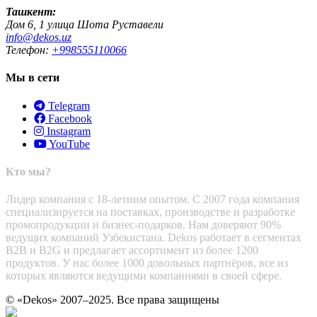
Ташкент:
Дом 6, 1 улица Шота Руставели
info@dekos.uz
Телефон:
+998555110066
Мы в сети
Telegram
Facebook
Instagram
YouTube
Кто мы?
Лидер компания с 18-летним опытом. С 2007 года компания
специализируется на поставках, производстве и разработке
промопродукции и бизнес-подарков. Нам доверяют 90%
ведущих компаний Узбекистана. Dekos работает в сегментах
B2B и B2G и предлагает ассортимент из более 1200
продуктов. У нас более 1000 довольных партнёров, все из
которых являются ведущими компаниями в своей сфере.
© «Dekos» 2007–2025. Все права защищены