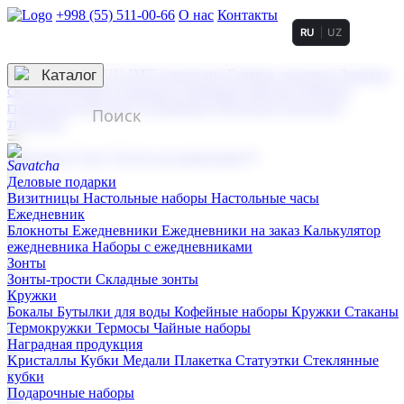
+998 (55) 511-00-66
О нас
Контакты
RU
UZ
Услуги по нанесению
3D гравировка
Каталог
UV DTF нанесение
Горячее тиснение
Заливка
смолой (Doming)
Лазерная гравировка мягкая
Лазерная
гравировка твердая
Сублимация
УФ-печать
Холодное
тиснение
☰
Контакты
О нас
Услуги по нанесению
Деловые подарки
Визитницы
Настольные наборы
Настольные часы
Ежедневник
Блокноты
Ежедневники
Ежедневники на заказ
Калькулятор
ежедневника
Наборы с ежедневниками
Зонты
Зонты-трости
Складные зонты
Кружки
Бокалы
Бутылки для воды
Кофейные наборы
Кружки
Стаканы
Термокружки
Термосы
Чайные наборы
Наградная продукция
Kристаллы
Кубки
Медали
Плакетка
Статуэтки
Стеклянные
кубки
Подарочные наборы