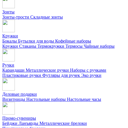
Зонты
Зонты-трости
Складные зонты
Кружки
Бокалы
Бутылки для воды
Кофейные наборы
Кружки
Стаканы
Термокружки
Термосы
Чайные наборы
Ручки
Карандаши
Металлические ручки
Наборы с ручками
Пластиковые ручки
Футляры для ручек
Эко ручки
Деловые подарки
Визитницы
Настольные наборы
Настольные часы
Промо-сувениры
Бейджи
Ланъярды
Металлические брелоки