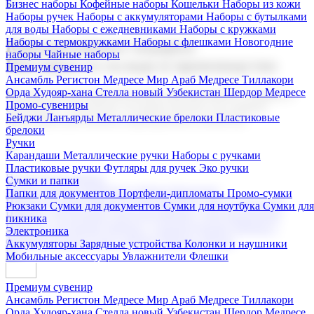
Бизнес наборы
Кофейные наборы
Кошельки
Наборы из кожи
Наборы ручек
Наборы с аккумуляторами
Наборы с бутылками
для воды
Наборы с ежедневниками
Наборы с кружками
Наборы с термокружками
Наборы с флешками
Новогодние
Корпоративные подарки
наборы
Чайные наборы
Поставка со склада и производство
Премиум сувенир
Ансамбль Регистон
Медресе Мир Араб
Медресе Тиллакори
Орда Худояр-хана
Стелла новый Узбекистан
Шердор Медресе
Мы предлагаем широкий выбор корпоративных подарков и
Промо-сувениры
сувениров с логотипом. В нашем каталоге вы найдете
Бейджи
Ланъярды
Металлические брелоки
Пластиковые
продукцию для бизнеса, мероприятия и клиентов.
брелоки
Ручки
Карандаши
Металлические ручки
Наборы с ручками
Пластиковые ручки
Футляры для ручек
Эко ручки
Подарочные наборы
Сумки и папки
Бизнес наборы
Кофейные наборы
Кошельки
Папки для документов
Портфели-дипломаты
Промо-сумки
Наборы из кожи
Наборы ручек
Наборы с аккумуляторами
Рюкзаки
Сумки для документов
Сумки для ноутбука
Сумки для
Наборы с бутылками для воды
Наборы с ежедневниками
пикника
Наборы с кружками
Наборы с термокружками
Наборы с
Электроника
флешками
Новогодние наборы
Чайные наборы
Аккумуляторы
Зарядные устройства
Колонки и наушники
Мобильные аксессуары
Увлажнители
Флешки
Премиум сувенир
Ансамбль Регистон
Медресе Мир Араб
Медресе Тиллакори
Орда Худояр-хана
Стелла новый Узбекистан
Шердор Медресе