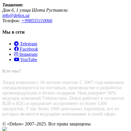
Ташкент:
Дом 6, 1 улица Шота Руставели
info@dekos.uz
Телефон:
+998555110066
Мы в сети
Telegram
Facebook
Instagram
YouTube
Кто мы?
Лидер компания с 18-летним опытом. С 2007 года компания
специализируется на поставках, производстве и разработке
промопродукции и бизнес-подарков. Нам доверяют 90%
ведущих компаний Узбекистана. Dekos работает в сегментах
B2B и B2G и предлагает ассортимент из более 1200
продуктов. У нас более 1000 довольных партнёров, все из
которых являются ведущими компаниями в своей сфере.
© «Dekos» 2007–2025. Все права защищены