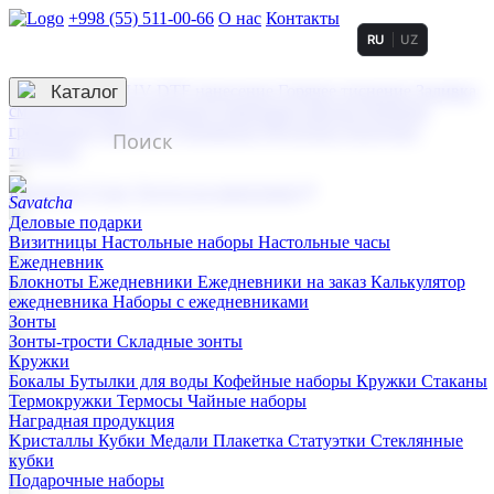
+998 (55) 511-00-66
О нас
Контакты
RU
UZ
Услуги по нанесению
3D гравировка
Каталог
UV DTF нанесение
Горячее тиснение
Заливка
смолой (Doming)
Лазерная гравировка мягкая
Лазерная
гравировка твердая
Сублимация
УФ-печать
Холодное
тиснение
☰
Контакты
О нас
Услуги по нанесению
Деловые подарки
Визитницы
Настольные наборы
Настольные часы
Ежедневник
Блокноты
Ежедневники
Ежедневники на заказ
Калькулятор
ежедневника
Наборы с ежедневниками
Зонты
Зонты-трости
Складные зонты
Кружки
Бокалы
Бутылки для воды
Кофейные наборы
Кружки
Стаканы
Термокружки
Термосы
Чайные наборы
Наградная продукция
Kристаллы
Кубки
Медали
Плакетка
Статуэтки
Стеклянные
кубки
Подарочные наборы