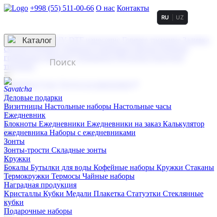
+998 (55) 511-00-66
О нас
Контакты
RU
UZ
Услуги по нанесению
3D гравировка
Каталог
UV DTF нанесение
Горячее тиснение
Заливка
смолой (Doming)
Лазерная гравировка мягкая
Лазерная
гравировка твердая
Сублимация
УФ-печать
Холодное
тиснение
☰
Контакты
О нас
Услуги по нанесению
Деловые подарки
Визитницы
Настольные наборы
Настольные часы
Ежедневник
Блокноты
Ежедневники
Ежедневники на заказ
Калькулятор
ежедневника
Наборы с ежедневниками
Зонты
Зонты-трости
Складные зонты
Кружки
Бокалы
Бутылки для воды
Кофейные наборы
Кружки
Стаканы
Термокружки
Термосы
Чайные наборы
Наградная продукция
Kристаллы
Кубки
Медали
Плакетка
Статуэтки
Стеклянные
кубки
Подарочные наборы