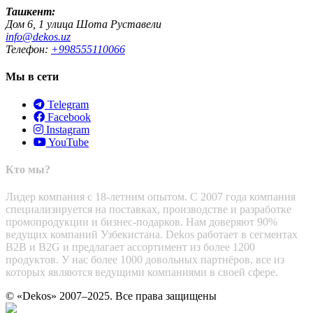
Ташкент:
Дом 6, 1 улица Шота Руставели
info@dekos.uz
Телефон:
+998555110066
Мы в сети
Telegram
Facebook
Instagram
YouTube
Кто мы?
Лидер компания с 18-летним опытом. С 2007 года компания
специализируется на поставках, производстве и разработке
промопродукции и бизнес-подарков. Нам доверяют 90%
ведущих компаний Узбекистана. Dekos работает в сегментах
B2B и B2G и предлагает ассортимент из более 1200
продуктов. У нас более 1000 довольных партнёров, все из
которых являются ведущими компаниями в своей сфере.
© «Dekos» 2007–2025. Все права защищены