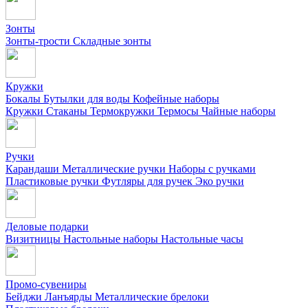
Зонты
Зонты-трости
Складные зонты
Кружки
Бокалы
Бутылки для воды
Кофейные наборы
Кружки
Стаканы
Термокружки
Термосы
Чайные наборы
Ручки
Карандаши
Металлические ручки
Наборы с ручками
Пластиковые ручки
Футляры для ручек
Эко ручки
Деловые подарки
Визитницы
Настольные наборы
Настольные часы
Промо-сувениры
Бейджи
Ланъярды
Металлические брелоки