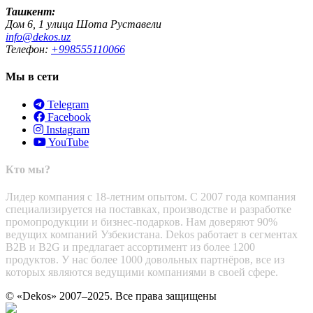
Ташкент:
Дом 6, 1 улица Шота Руставели
info@dekos.uz
Телефон:
+998555110066
Мы в сети
Telegram
Facebook
Instagram
YouTube
Кто мы?
Лидер компания с 18-летним опытом. С 2007 года компания
специализируется на поставках, производстве и разработке
промопродукции и бизнес-подарков. Нам доверяют 90%
ведущих компаний Узбекистана. Dekos работает в сегментах
B2B и B2G и предлагает ассортимент из более 1200
продуктов. У нас более 1000 довольных партнёров, все из
которых являются ведущими компаниями в своей сфере.
© «Dekos» 2007–2025. Все права защищены