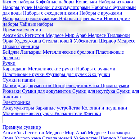
Бизнес наборы
Кофейные наборы
Кошельки
Наборы из кожи
Наборы ручек
Наборы с аккумуляторами
Наборы с бутылками
для воды
Наборы с ежедневниками
Наборы с кружками
Наборы с термокружками
Наборы с флешками
Новогодние
Корпоративные подарки
наборы
Чайные наборы
Поставка со склада и производство
Премиум сувенир
Ансамбль Регистон
Медресе Мир Араб
Медресе Тиллакори
Орда Худояр-хана
Стелла новый Узбекистан
Шердор Медресе
Мы предлагаем широкий выбор корпоративных подарков и
Промо-сувениры
сувениров с логотипом. В нашем каталоге вы найдете
Бейджи
Ланъярды
Металлические брелоки
Пластиковые
продукцию для бизнеса, мероприятия и клиентов.
брелоки
Ручки
Карандаши
Металлические ручки
Наборы с ручками
Пластиковые ручки
Футляры для ручек
Эко ручки
Подарочные наборы
Сумки и папки
Бизнес наборы
Кофейные наборы
Кошельки
Папки для документов
Портфели-дипломаты
Промо-сумки
Наборы из кожи
Наборы ручек
Наборы с аккумуляторами
Рюкзаки
Сумки для документов
Сумки для ноутбука
Сумки для
Наборы с бутылками для воды
Наборы с ежедневниками
пикника
Наборы с кружками
Наборы с термокружками
Наборы с
Электроника
флешками
Новогодние наборы
Чайные наборы
Аккумуляторы
Зарядные устройства
Колонки и наушники
Мобильные аксессуары
Увлажнители
Флешки
Премиум сувенир
Ансамбль Регистон
Медресе Мир Араб
Медресе Тиллакори
Орда Худояр-хана
Стелла новый Узбекистан
Шердор Медресе