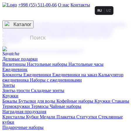
+998 (55) 511-00-66
О нас
Контакты
RU
UZ
Услуги по нанесению
3D гравировка
Каталог
UV DTF нанесение
Горячее тиснение
Заливка
смолой (Doming)
Лазерная гравировка мягкая
Лазерная
гравировка твердая
Сублимация
УФ-печать
Холодное
тиснение
☰
Контакты
О нас
Услуги по нанесению
Деловые подарки
Визитницы
Настольные наборы
Настольные часы
Ежедневник
Блокноты
Ежедневники
Ежедневники на заказ
Калькулятор
ежедневника
Наборы с ежедневниками
Зонты
Зонты-трости
Складные зонты
Кружки
Бокалы
Бутылки для воды
Кофейные наборы
Кружки
Стаканы
Термокружки
Термосы
Чайные наборы
Наградная продукция
Kристаллы
Кубки
Медали
Плакетка
Статуэтки
Стеклянные
кубки
Подарочные наборы