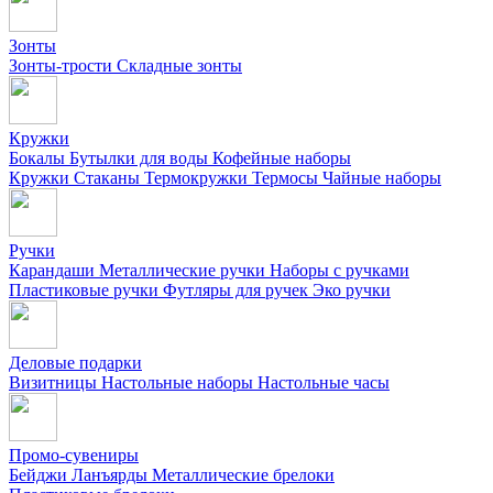
Зонты
Зонты-трости
Складные зонты
Кружки
Бокалы
Бутылки для воды
Кофейные наборы
Кружки
Стаканы
Термокружки
Термосы
Чайные наборы
Ручки
Карандаши
Металлические ручки
Наборы с ручками
Пластиковые ручки
Футляры для ручек
Эко ручки
Деловые подарки
Визитницы
Настольные наборы
Настольные часы
Промо-сувениры
Бейджи
Ланъярды
Металлические брелоки