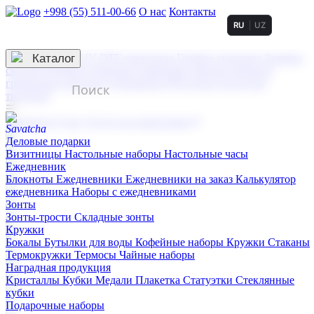
+998 (55) 511-00-66
О нас
Контакты
RU
UZ
Услуги по нанесению
3D гравировка
Каталог
UV DTF нанесение
Горячее тиснение
Заливка
смолой (Doming)
Лазерная гравировка мягкая
Лазерная
гравировка твердая
Сублимация
УФ-печать
Холодное
тиснение
☰
Контакты
О нас
Услуги по нанесению
Деловые подарки
Визитницы
Настольные наборы
Настольные часы
Ежедневник
Блокноты
Ежедневники
Ежедневники на заказ
Калькулятор
ежедневника
Наборы с ежедневниками
Зонты
Зонты-трости
Складные зонты
Кружки
Бокалы
Бутылки для воды
Кофейные наборы
Кружки
Стаканы
Термокружки
Термосы
Чайные наборы
Наградная продукция
Kристаллы
Кубки
Медали
Плакетка
Статуэтки
Стеклянные
кубки
Подарочные наборы