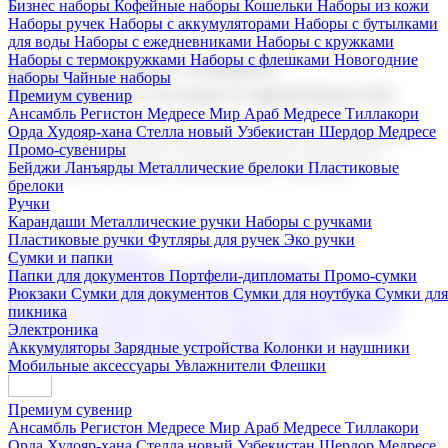
Бизнес наборы
Кофейные наборы
Кошельки
Наборы из кожи
Наборы ручек
Наборы с аккумуляторами
Наборы с бутылками
для воды
Наборы с ежедневниками
Наборы с кружками
Наборы с термокружками
Наборы с флешками
Новогодние
Корпоративные подарки
наборы
Чайные наборы
Поставка со склада и производство
Премиум сувенир
Ансамбль Регистон
Медресе Мир Араб
Медресе Тиллакори
Орда Худояр-хана
Стелла новый Узбекистан
Шердор Медресе
Мы предлагаем широкий выбор корпоративных подарков и
Промо-сувениры
сувениров с логотипом. В нашем каталоге вы найдете
Бейджи
Ланъярды
Металлические брелоки
Пластиковые
продукцию для бизнеса, мероприятия и клиентов.
брелоки
Ручки
Карандаши
Металлические ручки
Наборы с ручками
Пластиковые ручки
Футляры для ручек
Эко ручки
Подарочные наборы
Сумки и папки
Бизнес наборы
Кофейные наборы
Кошельки
Папки для документов
Портфели-дипломаты
Промо-сумки
Наборы из кожи
Наборы ручек
Наборы с аккумуляторами
Рюкзаки
Сумки для документов
Сумки для ноутбука
Сумки для
Наборы с бутылками для воды
Наборы с ежедневниками
пикника
Наборы с кружками
Наборы с термокружками
Наборы с
Электроника
флешками
Новогодние наборы
Чайные наборы
Аккумуляторы
Зарядные устройства
Колонки и наушники
Мобильные аксессуары
Увлажнители
Флешки
Премиум сувенир
Ансамбль Регистон
Медресе Мир Араб
Медресе Тиллакори
Орда Худояр-хана
Стелла новый Узбекистан
Шердор Медресе