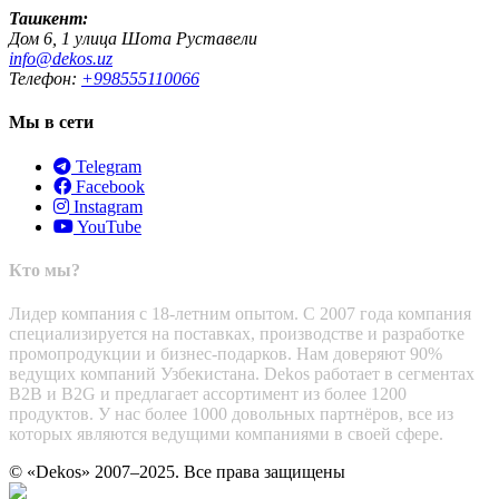
Ташкент:
Дом 6, 1 улица Шота Руставели
info@dekos.uz
Телефон:
+998555110066
Мы в сети
Telegram
Facebook
Instagram
YouTube
Кто мы?
Лидер компания с 18-летним опытом. С 2007 года компания
специализируется на поставках, производстве и разработке
промопродукции и бизнес-подарков. Нам доверяют 90%
ведущих компаний Узбекистана. Dekos работает в сегментах
B2B и B2G и предлагает ассортимент из более 1200
продуктов. У нас более 1000 довольных партнёров, все из
которых являются ведущими компаниями в своей сфере.
© «Dekos» 2007–2025. Все права защищены