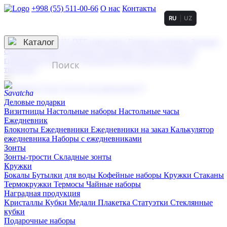
+998 (55) 511-00-66
О нас
Контакты
RU
UZ
Услуги по нанесению
3D гравировка
Каталог
UV DTF нанесение
Горячее тиснение
Заливка
смолой (Doming)
Лазерная гравировка мягкая
Лазерная
гравировка твердая
Сублимация
УФ-печать
Холодное
тиснение
☰
Контакты
О нас
Услуги по нанесению
Деловые подарки
Визитницы
Настольные наборы
Настольные часы
Ежедневник
Блокноты
Ежедневники
Ежедневники на заказ
Калькулятор
ежедневника
Наборы с ежедневниками
Зонты
Зонты-трости
Складные зонты
Кружки
Бокалы
Бутылки для воды
Кофейные наборы
Кружки
Стаканы
Термокружки
Термосы
Чайные наборы
Наградная продукция
Kристаллы
Кубки
Медали
Плакетка
Статуэтки
Стеклянные
кубки
Подарочные наборы