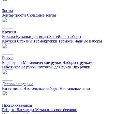
Зонты
Зонты-трости
Складные зонты
Кружки
Бокалы
Бутылки для воды
Кофейные наборы
Кружки
Стаканы
Термокружки
Термосы
Чайные наборы
Ручки
Карандаши
Металлические ручки
Наборы с ручками
Пластиковые ручки
Футляры для ручек
Эко ручки
Деловые подарки
Визитницы
Настольные наборы
Настольные часы
Промо-сувениры
Бейджи
Ланъярды
Металлические брелоки