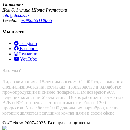
Ташкент:
Дом 6, 1 улица Шота Руставели
info@dekos.uz
Телефон:
+998555110066
Мы в сети
Telegram
Facebook
Instagram
YouTube
Кто мы?
Лидер компания с 18-летним опытом. С 2007 года компания
специализируется на поставках, производстве и разработке
промопродукции и бизнес-подарков. Нам доверяют 90%
ведущих компаний Узбекистана. Dekos работает в сегментах
B2B и B2G и предлагает ассортимент из более 1200
продуктов. У нас более 1000 довольных партнёров, все из
которых являются ведущими компаниями в своей сфере.
© «Dekos» 2007–2025. Все права защищены