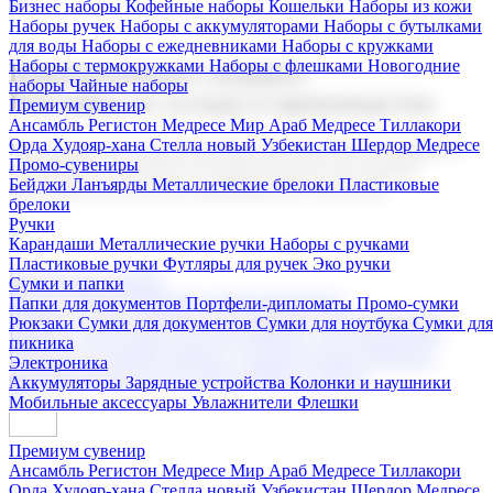
Бизнес наборы
Кофейные наборы
Кошельки
Наборы из кожи
Наборы ручек
Наборы с аккумуляторами
Наборы с бутылками
для воды
Наборы с ежедневниками
Наборы с кружками
Наборы с термокружками
Наборы с флешками
Новогодние
Корпоративные подарки
наборы
Чайные наборы
Поставка со склада и производство
Премиум сувенир
Ансамбль Регистон
Медресе Мир Араб
Медресе Тиллакори
Орда Худояр-хана
Стелла новый Узбекистан
Шердор Медресе
Мы предлагаем широкий выбор корпоративных подарков и
Промо-сувениры
сувениров с логотипом. В нашем каталоге вы найдете
Бейджи
Ланъярды
Металлические брелоки
Пластиковые
продукцию для бизнеса, мероприятия и клиентов.
брелоки
Ручки
Карандаши
Металлические ручки
Наборы с ручками
Пластиковые ручки
Футляры для ручек
Эко ручки
Подарочные наборы
Сумки и папки
Бизнес наборы
Кофейные наборы
Кошельки
Папки для документов
Портфели-дипломаты
Промо-сумки
Наборы из кожи
Наборы ручек
Наборы с аккумуляторами
Рюкзаки
Сумки для документов
Сумки для ноутбука
Сумки для
Наборы с бутылками для воды
Наборы с ежедневниками
пикника
Наборы с кружками
Наборы с термокружками
Наборы с
Электроника
флешками
Новогодние наборы
Чайные наборы
Аккумуляторы
Зарядные устройства
Колонки и наушники
Мобильные аксессуары
Увлажнители
Флешки
Премиум сувенир
Ансамбль Регистон
Медресе Мир Араб
Медресе Тиллакори
Орда Худояр-хана
Стелла новый Узбекистан
Шердор Медресе