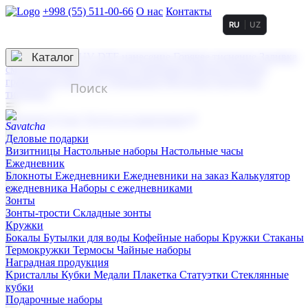
+998 (55) 511-00-66
О нас
Контакты
RU
UZ
Услуги по нанесению
3D гравировка
Каталог
UV DTF нанесение
Горячее тиснение
Заливка
смолой (Doming)
Лазерная гравировка мягкая
Лазерная
гравировка твердая
Сублимация
УФ-печать
Холодное
тиснение
☰
Контакты
О нас
Услуги по нанесению
Деловые подарки
Визитницы
Настольные наборы
Настольные часы
Ежедневник
Блокноты
Ежедневники
Ежедневники на заказ
Калькулятор
ежедневника
Наборы с ежедневниками
Зонты
Зонты-трости
Складные зонты
Кружки
Бокалы
Бутылки для воды
Кофейные наборы
Кружки
Стаканы
Термокружки
Термосы
Чайные наборы
Наградная продукция
Kристаллы
Кубки
Медали
Плакетка
Статуэтки
Стеклянные
кубки
Подарочные наборы