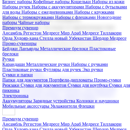
Бизнес наборы
Кофейные наборы
Кошельки
Наборы из кожи
Наборы ручек
Наборы с аккумуляторами
Наборы с бутылками
для воды
Наборы с ежедневниками
Наборы с кружками
Наборы с термокружками
Наборы с флешками
Новогодние
Корпоративные подарки
наборы
Чайные наборы
Поставка со склада и производство
Премиум сувенир
Ансамбль Регистон
Медресе Мир Араб
Медресе Тиллакори
Орда Худояр-хана
Стелла новый Узбекистан
Шердор Медресе
Мы предлагаем широкий выбор корпоративных подарков и
Промо-сувениры
сувениров с логотипом. В нашем каталоге вы найдете
Бейджи
Ланъярды
Металлические брелоки
Пластиковые
продукцию для бизнеса, мероприятия и клиентов.
брелоки
Ручки
Карандаши
Металлические ручки
Наборы с ручками
Пластиковые ручки
Футляры для ручек
Эко ручки
Подарочные наборы
Сумки и папки
Бизнес наборы
Кофейные наборы
Кошельки
Папки для документов
Портфели-дипломаты
Промо-сумки
Наборы из кожи
Наборы ручек
Наборы с аккумуляторами
Рюкзаки
Сумки для документов
Сумки для ноутбука
Сумки для
Наборы с бутылками для воды
Наборы с ежедневниками
пикника
Наборы с кружками
Наборы с термокружками
Наборы с
Электроника
флешками
Новогодние наборы
Чайные наборы
Аккумуляторы
Зарядные устройства
Колонки и наушники
Мобильные аксессуары
Увлажнители
Флешки
Премиум сувенир
Ансамбль Регистон
Медресе Мир Араб
Медресе Тиллакори
Орда Худояр-хана
Стелла новый Узбекистан
Шердор Медресе