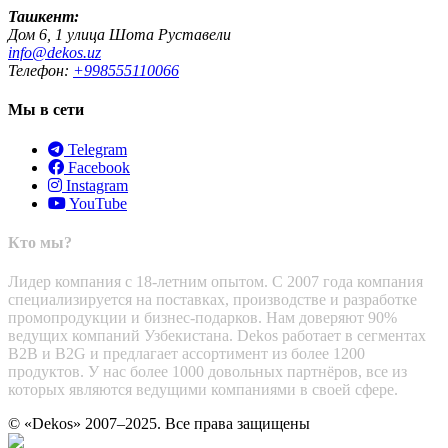
Ташкент:
Дом 6, 1 улица Шота Руставели
info@dekos.uz
Телефон:
+998555110066
Мы в сети
Telegram
Facebook
Instagram
YouTube
Кто мы?
Лидер компания с 18-летним опытом. С 2007 года компания
специализируется на поставках, производстве и разработке
промопродукции и бизнес-подарков. Нам доверяют 90%
ведущих компаний Узбекистана. Dekos работает в сегментах
B2B и B2G и предлагает ассортимент из более 1200
продуктов. У нас более 1000 довольных партнёров, все из
которых являются ведущими компаниями в своей сфере.
© «Dekos» 2007–2025. Все права защищены