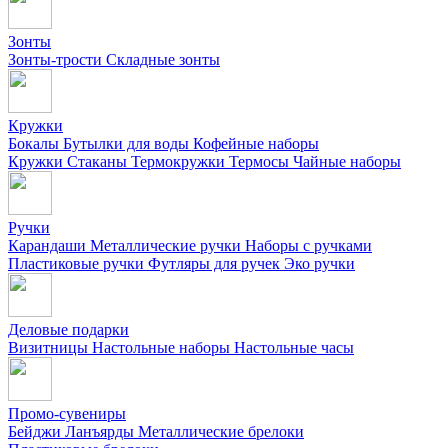
Зонты
Зонты-трости
Складные зонты
Кружки
Бокалы
Бутылки для воды
Кофейные наборы
Кружки
Стаканы
Термокружки
Термосы
Чайные наборы
Ручки
Карандаши
Металлические ручки
Наборы с ручками
Пластиковые ручки
Футляры для ручек
Эко ручки
Деловые подарки
Визитницы
Настольные наборы
Настольные часы
Промо-сувениры
Бейджи
Ланъярды
Металлические брелоки