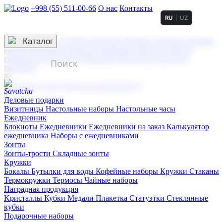
+998 (55) 511-00-66
О нас
Контакты
RU
UZ
Услуги по нанесению
3D гравировка
Каталог
UV DTF нанесение
Горячее тиснение
Заливка
смолой (Doming)
Лазерная гравировка мягкая
Лазерная
гравировка твердая
Сублимация
УФ-печать
Холодное
тиснение
☰
Контакты
О нас
Услуги по нанесению
Деловые подарки
Визитницы
Настольные наборы
Настольные часы
Ежедневник
Блокноты
Ежедневники
Ежедневники на заказ
Калькулятор
ежедневника
Наборы с ежедневниками
Зонты
Зонты-трости
Складные зонты
Кружки
Бокалы
Бутылки для воды
Кофейные наборы
Кружки
Стаканы
Термокружки
Термосы
Чайные наборы
Наградная продукция
Kристаллы
Кубки
Медали
Плакетка
Статуэтки
Стеклянные
кубки
Подарочные наборы