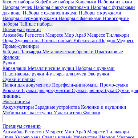
Бизнес наборы
Кофейные наборы
Кошельки
Наборы из кожи
Наборы ручек
Наборы с аккумуляторами
Наборы с бутылками
для воды
Наборы с ежедневниками
Наборы с кружками
Наборы с термокружками
Наборы с флешками
Новогодние
Корпоративные подарки
наборы
Чайные наборы
Поставка со склада и производство
Премиум сувенир
Ансамбль Регистон
Медресе Мир Араб
Медресе Тиллакори
Орда Худояр-хана
Стелла новый Узбекистан
Шердор Медресе
Мы предлагаем широкий выбор корпоративных подарков и
Промо-сувениры
сувениров с логотипом. В нашем каталоге вы найдете
Бейджи
Ланъярды
Металлические брелоки
Пластиковые
продукцию для бизнеса, мероприятия и клиентов.
брелоки
Ручки
Карандаши
Металлические ручки
Наборы с ручками
Пластиковые ручки
Футляры для ручек
Эко ручки
Подарочные наборы
Сумки и папки
Бизнес наборы
Кофейные наборы
Кошельки
Папки для документов
Портфели-дипломаты
Промо-сумки
Наборы из кожи
Наборы ручек
Наборы с аккумуляторами
Рюкзаки
Сумки для документов
Сумки для ноутбука
Сумки для
Наборы с бутылками для воды
Наборы с ежедневниками
пикника
Наборы с кружками
Наборы с термокружками
Наборы с
Электроника
флешками
Новогодние наборы
Чайные наборы
Аккумуляторы
Зарядные устройства
Колонки и наушники
Мобильные аксессуары
Увлажнители
Флешки
Премиум сувенир
Ансамбль Регистон
Медресе Мир Араб
Медресе Тиллакори
Орда Худояр-хана
Стелла новый Узбекистан
Шердор Медресе