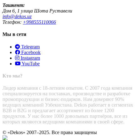
Ташкент:
Дом 6, 1 улица Шота Руставели
info@dekos.uz
Телефон:
+998555110066
Мы в сети
Telegram
Facebook
Instagram
YouTube
Кто мы?
Лидер компания с 18-летним опытом. С 2007 года компания
специализируется на поставках, производстве и разработке
промопродукции и бизнес-подарков. Нам доверяют 90%
ведущих компаний Узбекистана. Dekos работает в сегментах
B2B и B2G и предлагает ассортимент из более 1200
продуктов. У нас более 1000 довольных партнёров, все из
которых являются ведущими компаниями в своей сфере.
© «Dekos» 2007–2025. Все права защищены