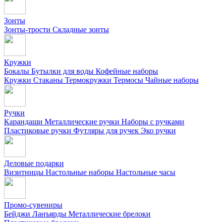
Зонты
Зонты-трости
Складные зонты
Кружки
Бокалы
Бутылки для воды
Кофейные наборы
Кружки
Стаканы
Термокружки
Термосы
Чайные наборы
Ручки
Карандаши
Металлические ручки
Наборы с ручками
Пластиковые ручки
Футляры для ручек
Эко ручки
Деловые подарки
Визитницы
Настольные наборы
Настольные часы
Промо-сувениры
Бейджи
Ланъярды
Металлические брелоки