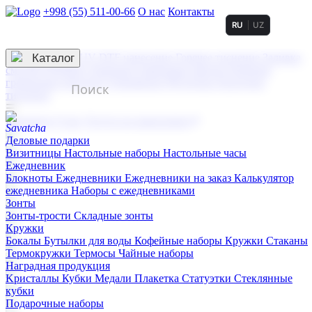
+998 (55) 511-00-66
О нас
Контакты
RU
UZ
Услуги по нанесению
3D гравировка
Каталог
UV DTF нанесение
Горячее тиснение
Заливка
смолой (Doming)
Лазерная гравировка мягкая
Лазерная
гравировка твердая
Сублимация
УФ-печать
Холодное
тиснение
☰
Контакты
О нас
Услуги по нанесению
Деловые подарки
Визитницы
Настольные наборы
Настольные часы
Ежедневник
Блокноты
Ежедневники
Ежедневники на заказ
Калькулятор
ежедневника
Наборы с ежедневниками
Зонты
Зонты-трости
Складные зонты
Кружки
Бокалы
Бутылки для воды
Кофейные наборы
Кружки
Стаканы
Термокружки
Термосы
Чайные наборы
Наградная продукция
Kристаллы
Кубки
Медали
Плакетка
Статуэтки
Стеклянные
кубки
Подарочные наборы