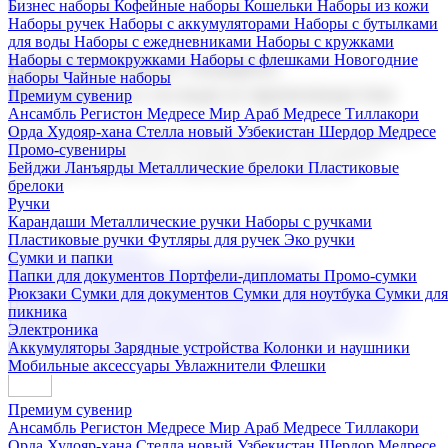
Бизнес наборы
Кофейные наборы
Кошельки
Наборы из кожи
Наборы ручек
Наборы с аккумуляторами
Наборы с бутылками
для воды
Наборы с ежедневниками
Наборы с кружками
Наборы с термокружками
Наборы с флешками
Новогодние
Корпоративные подарки
наборы
Чайные наборы
Поставка со склада и производство
Премиум сувенир
Ансамбль Регистон
Медресе Мир Араб
Медресе Тиллакори
Орда Худояр-хана
Стелла новый Узбекистан
Шердор Медресе
Мы предлагаем широкий выбор корпоративных подарков и
Промо-сувениры
сувениров с логотипом. В нашем каталоге вы найдете
Бейджи
Ланъярды
Металлические брелоки
Пластиковые
продукцию для бизнеса, мероприятия и клиентов.
брелоки
Ручки
Карандаши
Металлические ручки
Наборы с ручками
Пластиковые ручки
Футляры для ручек
Эко ручки
Подарочные наборы
Сумки и папки
Бизнес наборы
Кофейные наборы
Кошельки
Папки для документов
Портфели-дипломаты
Промо-сумки
Наборы из кожи
Наборы ручек
Наборы с аккумуляторами
Рюкзаки
Сумки для документов
Сумки для ноутбука
Сумки для
Наборы с бутылками для воды
Наборы с ежедневниками
пикника
Наборы с кружками
Наборы с термокружками
Наборы с
Электроника
флешками
Новогодние наборы
Чайные наборы
Аккумуляторы
Зарядные устройства
Колонки и наушники
Мобильные аксессуары
Увлажнители
Флешки
Премиум сувенир
Ансамбль Регистон
Медресе Мир Араб
Медресе Тиллакори
Орда Худояр-хана
Стелла новый Узбекистан
Шердор Медресе