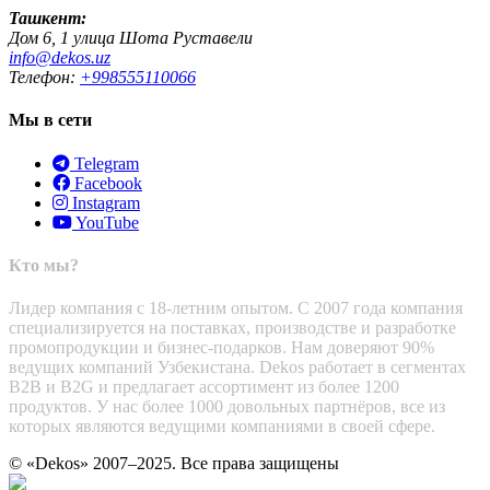
Ташкент:
Дом 6, 1 улица Шота Руставели
info@dekos.uz
Телефон:
+998555110066
Мы в сети
Telegram
Facebook
Instagram
YouTube
Кто мы?
Лидер компания с 18-летним опытом. С 2007 года компания
специализируется на поставках, производстве и разработке
промопродукции и бизнес-подарков. Нам доверяют 90%
ведущих компаний Узбекистана. Dekos работает в сегментах
B2B и B2G и предлагает ассортимент из более 1200
продуктов. У нас более 1000 довольных партнёров, все из
которых являются ведущими компаниями в своей сфере.
© «Dekos» 2007–2025. Все права защищены