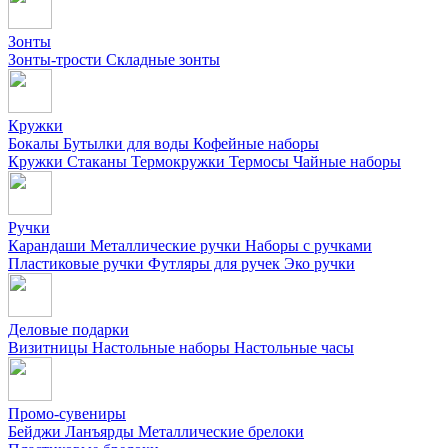
Зонты
Зонты-трости
Складные зонты
Кружки
Бокалы
Бутылки для воды
Кофейные наборы
Кружки
Стаканы
Термокружки
Термосы
Чайные наборы
Ручки
Карандаши
Металлические ручки
Наборы с ручками
Пластиковые ручки
Футляры для ручек
Эко ручки
Деловые подарки
Визитницы
Настольные наборы
Настольные часы
Промо-сувениры
Бейджи
Ланъярды
Металлические брелоки