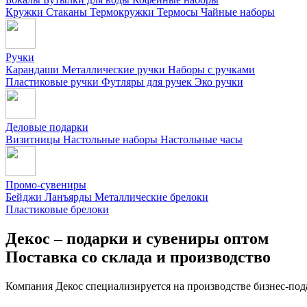
Кружки
Стаканы
Термокружки
Термосы
Чайные наборы
Ручки
Карандаши
Металлические ручки
Наборы с ручками
Пластиковые ручки
Футляры для ручек
Эко ручки
Деловые подарки
Визитницы
Настольные наборы
Настольные часы
Промо-сувениры
Бейджи
Ланъярды
Металлические брелоки
Пластиковые брелоки
Декос – подарки и сувениры оптом
Поставка со склада и производство
Компания Декос специализируется на производстве бизнес-под