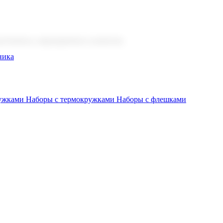
 бизнеса, мероприятия и клиентов.
ника
ружками
Наборы с термокружками
Наборы с флешками