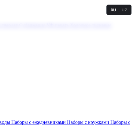
RU
UZ
а твердая
Сублимация
УФ-печать
Холодное тиснение
 воды
Наборы с ежедневниками
Наборы с кружками
Наборы с