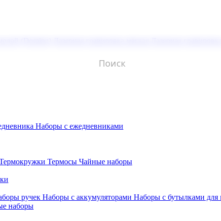
молой (Doming)
Лазерная гравировка мягкая
Лазерная гравировк
едневника
Наборы с ежедневниками
Термокружки
Термосы
Чайные наборы
бки
аборы ручек
Наборы с аккумуляторами
Наборы с бутылками для
ые наборы