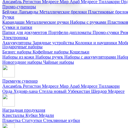
Ансамбль Регистон
Медресе Мир Араб
Медресе Тиллакори
Орд
Корпоративные подарки
Промо-сувениры
Поставка со склада и производство
Бейджи
Ланъярды
Металлические брелоки
Пластиковые брело
Ручки
Карандаши
Металлические ручки
Наборы с ручками
Пластико
Мы предлагаем широкий выбор корпоративных подарков и суве
Сумки и папки
Папки для документов
Портфели-дипломаты
Промо-сумки
Рюк
Электроника
Аккумуляторы
Зарядные устройства
Колонки и наушники
Моби
Подарочные наборы
Бизнес наборы
Кофейные наборы
Кошельки
Наборы из кожи
Наборы ручек
Наборы с аккумуляторами
Набо
Новогодние наборы
Чайные наборы
Премиум сувенир
Ансамбль Регистон
Медресе Мир Араб
Медресе Тиллакори
Орда Худояр-хана
Стелла новый Узбекистан
Шердор Медресе
Наградная продукция
Kристаллы
Кубки
Медали
Плакетка
Статуэтки
Стеклянные кубки