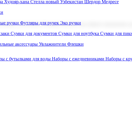
а Худояр-хана
Стелла новый Узбекистан
Шердор Медресе
ки
вые ручки
Футляры для ручек
Эко ручки
ниров с логотипом. В нашем каталоге вы найдете продукцию для
заки
Сумки для документов
Сумки для ноутбука
Сумки для пик
льные аксессуары
Увлажнители
Флешки
ры с бутылками для воды
Наборы с ежедневниками
Наборы с к