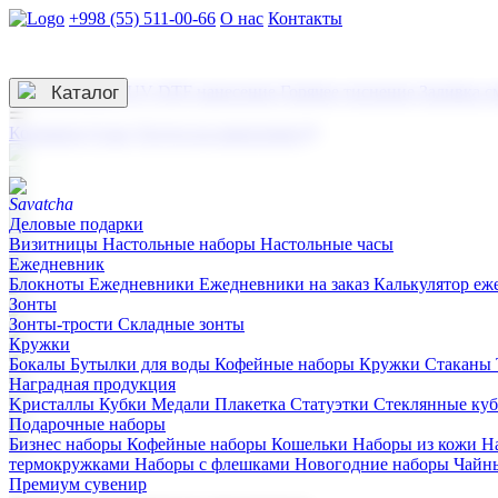
+998 (55) 511-00-66
О нас
Контакты
Услуги по нанесению
3D гравировка
Каталог
UV DTF нанесение
Горячее тиснение
Заливка с
☰
Контакты
О нас
Услуги по нанесению
Деловые подарки
Визитницы
Настольные наборы
Настольные часы
Ежедневник
Блокноты
Ежедневники
Ежедневники на заказ
Калькулятор еж
Зонты
Зонты-трости
Складные зонты
Кружки
Бокалы
Бутылки для воды
Кофейные наборы
Кружки
Стаканы
Наградная продукция
Kристаллы
Кубки
Медали
Плакетка
Статуэтки
Стеклянные ку
Подарочные наборы
Бизнес наборы
Кофейные наборы
Кошельки
Наборы из кожи
Н
термокружками
Наборы с флешками
Новогодние наборы
Чайн
Премиум сувенир