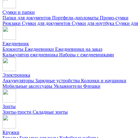
Сумки и папки
Папки для документов
Портфели-дипломаты
Промо-сумки
Рюкзаки
Сумки для документов
Сумки для ноутбука
Сумки для
Ежедневник
Блокноты
Ежедневники
Ежедневники на заказ
Калькулятор ежедневника
Наборы с ежедневниками
Электроника
Аккумуляторы
Зарядные устройства
Колонки и наушники
Мобильные аксессуары
Увлажнители
Флешки
Зонты
Зонты-трости
Складные зонты
Кружки
Бокалы
Бутылки для воды
Кофейные наборы