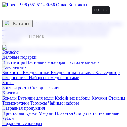
+998 (55) 511-00-66
О нас
Контакты
RU
UZ
Услуги по нанесению
3D гравировка
Каталог
UV DTF нанесение
Горячее тиснение
Заливка
смолой (Doming)
Лазерная гравировка мягкая
Лазерная
гравировка твердая
Сублимация
УФ-печать
Холодное
тиснение
☰
Контакты
О нас
Услуги по нанесению
Деловые подарки
Визитницы
Настольные наборы
Настольные часы
Ежедневник
Блокноты
Ежедневники
Ежедневники на заказ
Калькулятор
ежедневника
Наборы с ежедневниками
Зонты
Зонты-трости
Складные зонты
Кружки
Бокалы
Бутылки для воды
Кофейные наборы
Кружки
Стаканы
Термокружки
Термосы
Чайные наборы
Наградная продукция
Kристаллы
Кубки
Медали
Плакетка
Статуэтки
Стеклянные
кубки
Подарочные наборы