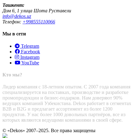
Ташкент:
Дом 6, 1 улица Шота Руставели
info@dekos.uz
Телефон:
+998555110066
Мы в сети
Telegram
Facebook
Instagram
YouTube
Кто мы?
Лидер компания с 18-летним опытом. С 2007 года компания
специализируется на поставках, производстве и разработке
промопродукции и бизнес-подарков. Нам доверяют 90%
ведущих компаний Узбекистана. Dekos работает в сегментах
B2B и B2G и предлагает ассортимент из более 1200
продуктов. У нас более 1000 довольных партнёров, все из
которых являются ведущими компаниями в своей сфере.
© «Dekos» 2007–2025. Все права защищены