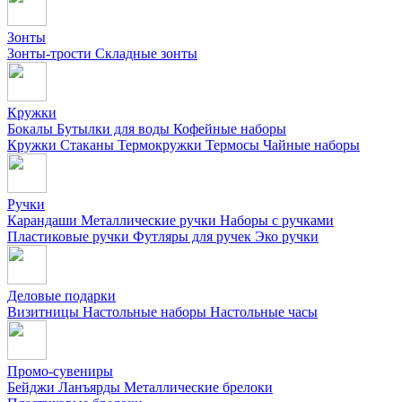
Зонты
Зонты-трости
Складные зонты
Кружки
Бокалы
Бутылки для воды
Кофейные наборы
Кружки
Стаканы
Термокружки
Термосы
Чайные наборы
Ручки
Карандаши
Металлические ручки
Наборы с ручками
Пластиковые ручки
Футляры для ручек
Эко ручки
Деловые подарки
Визитницы
Настольные наборы
Настольные часы
Промо-сувениры
Бейджи
Ланъярды
Металлические брелоки