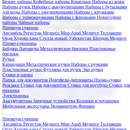
Бизнес наборы
Кофейные наборы
Кошельки
Наборы из кожи
Наборы ручек
Наборы с аккумуляторами
Наборы с бутылками
для воды
Наборы с ежедневниками
Наборы с кружками
Наборы с термокружками
Наборы с флешками
Новогодние
Корпоративные подарки
наборы
Чайные наборы
Поставка со склада и производство
Премиум сувенир
Ансамбль Регистон
Медресе Мир Араб
Медресе Тиллакори
Орда Худояр-хана
Стелла новый Узбекистан
Шердор Медресе
Мы предлагаем широкий выбор корпоративных подарков и
Промо-сувениры
сувениров с логотипом. В нашем каталоге вы найдете
Бейджи
Ланъярды
Металлические брелоки
Пластиковые
продукцию для бизнеса, мероприятия и клиентов.
брелоки
Ручки
Карандаши
Металлические ручки
Наборы с ручками
Пластиковые ручки
Футляры для ручек
Эко ручки
Подарочные наборы
Сумки и папки
Бизнес наборы
Кофейные наборы
Кошельки
Папки для документов
Портфели-дипломаты
Промо-сумки
Наборы из кожи
Наборы ручек
Наборы с аккумуляторами
Рюкзаки
Сумки для документов
Сумки для ноутбука
Сумки для
Наборы с бутылками для воды
Наборы с ежедневниками
пикника
Наборы с кружками
Наборы с термокружками
Наборы с
Электроника
флешками
Новогодние наборы
Чайные наборы
Аккумуляторы
Зарядные устройства
Колонки и наушники
Мобильные аксессуары
Увлажнители
Флешки
Премиум сувенир
Ансамбль Регистон
Медресе Мир Араб
Медресе Тиллакори
Орда Худояр-хана
Стелла новый Узбекистан
Шердор Медресе