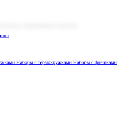
 бизнеса, мероприятия и клиентов.
ника
ружками
Наборы с термокружками
Наборы с флешками