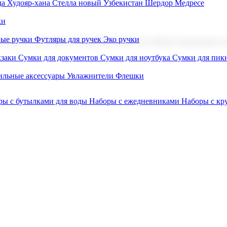
а Худояр-хана
Стелла новый Узбекистан
Шердор Медресе
ки
вые ручки
Футляры для ручек
Эко ручки
ниров с логотипом. В нашем каталоге вы найдете продукцию для
заки
Сумки для документов
Сумки для ноутбука
Сумки для пик
льные аксессуары
Увлажнители
Флешки
ры с бутылками для воды
Наборы с ежедневниками
Наборы с к