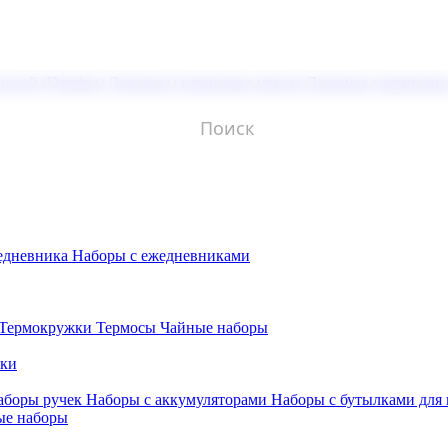
молой (Doming)
Лазерная гравировка мягкая
Лазерная гравировк
едневника
Наборы с ежедневниками
Термокружки
Термосы
Чайные наборы
бки
аборы ручек
Наборы с аккумуляторами
Наборы с бутылками для
ые наборы