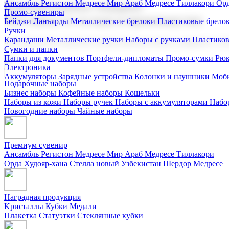
Ансамбль Регистон
Медресе Мир Араб
Медресе Тиллакори
Орд
Корпоративные подарки
Промо-сувениры
Поставка со склада и производство
Бейджи
Ланъярды
Металлические брелоки
Пластиковые брело
Ручки
Карандаши
Металлические ручки
Наборы с ручками
Пластико
Мы предлагаем широкий выбор корпоративных подарков и суве
Сумки и папки
Папки для документов
Портфели-дипломаты
Промо-сумки
Рюк
Электроника
Аккумуляторы
Зарядные устройства
Колонки и наушники
Моби
Подарочные наборы
Бизнес наборы
Кофейные наборы
Кошельки
Наборы из кожи
Наборы ручек
Наборы с аккумуляторами
Набо
Новогодние наборы
Чайные наборы
Премиум сувенир
Ансамбль Регистон
Медресе Мир Араб
Медресе Тиллакори
Орда Худояр-хана
Стелла новый Узбекистан
Шердор Медресе
Наградная продукция
Kристаллы
Кубки
Медали
Плакетка
Статуэтки
Стеклянные кубки