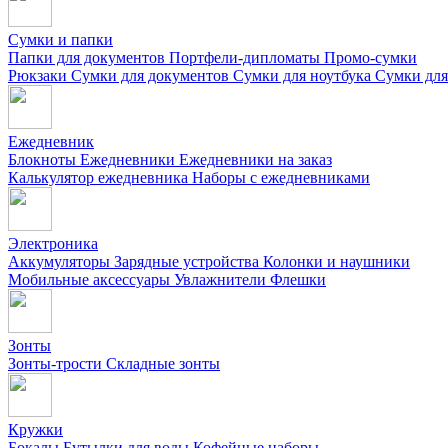
Сумки и папки
Папки для документов
Портфели-дипломаты
Промо-сумки
Рюкзаки
Сумки для документов
Сумки для ноутбука
Сумки для
Ежедневник
Блокноты
Ежедневники
Ежедневники на заказ
Калькулятор ежедневника
Наборы с ежедневниками
Электроника
Аккумуляторы
Зарядные устройства
Колонки и наушники
Мобильные аксессуары
Увлажнители
Флешки
Зонты
Зонты-трости
Складные зонты
Кружки
Бокалы
Бутылки для воды
Кофейные наборы