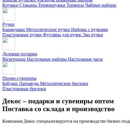
Кружки
Стаканы
Термокружки
Термосы
Чайные наборы
Ручки
Карандаши
Металлические ручки
Наборы с ручками
Пластиковые ручки
Футляры для ручек
Эко ручки
Деловые подарки
Визитницы
Настольные наборы
Настольные часы
Промо-сувениры
Бейджи
Ланъярды
Металлические брелоки
Пластиковые брелоки
Декос – подарки и сувениры оптом
Поставка со склада и производство
Компания Декос специализируется на производстве бизнес-под