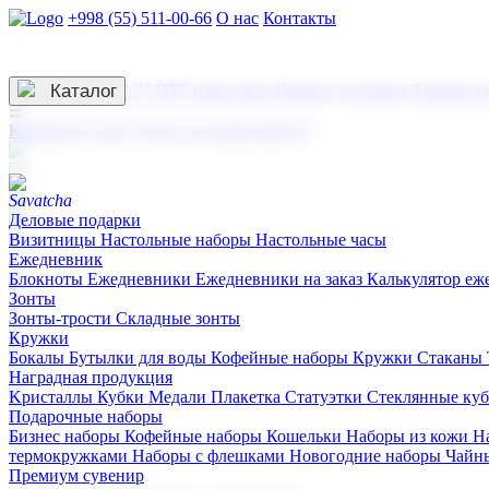
+998 (55) 511-00-66
О нас
Контакты
Услуги по нанесению
3D гравировка
Каталог
UV DTF нанесение
Горячее тиснение
Заливка с
☰
Контакты
О нас
Услуги по нанесению
Деловые подарки
Визитницы
Настольные наборы
Настольные часы
Ежедневник
Блокноты
Ежедневники
Ежедневники на заказ
Калькулятор еж
Зонты
Зонты-трости
Складные зонты
Кружки
Бокалы
Бутылки для воды
Кофейные наборы
Кружки
Стаканы
Наградная продукция
Kристаллы
Кубки
Медали
Плакетка
Статуэтки
Стеклянные ку
Подарочные наборы
Бизнес наборы
Кофейные наборы
Кошельки
Наборы из кожи
Н
термокружками
Наборы с флешками
Новогодние наборы
Чайн
Премиум сувенир