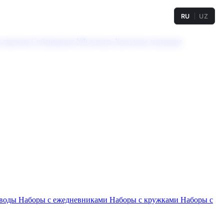
RU
UZ
а твердая
Сублимация
УФ-печать
Холодное тиснение
 воды
Наборы с ежедневниками
Наборы с кружками
Наборы с