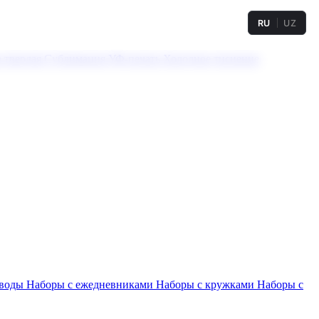
RU
UZ
а твердая
Сублимация
УФ-печать
Холодное тиснение
 воды
Наборы с ежедневниками
Наборы с кружками
Наборы с