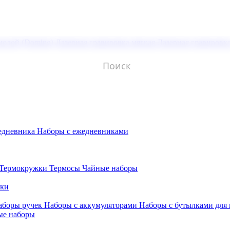
молой (Doming)
Лазерная гравировка мягкая
Лазерная гравировк
едневника
Наборы с ежедневниками
Термокружки
Термосы
Чайные наборы
бки
аборы ручек
Наборы с аккумуляторами
Наборы с бутылками для
ые наборы