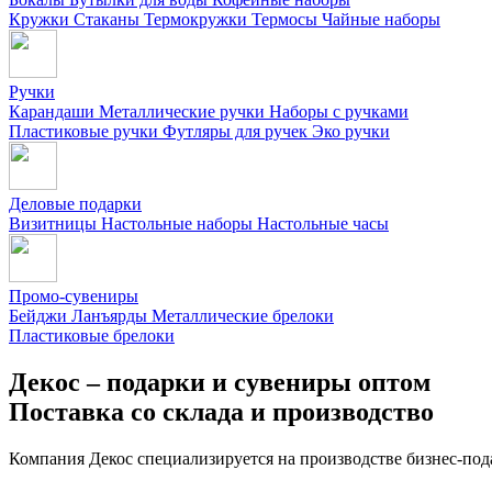
Кружки
Стаканы
Термокружки
Термосы
Чайные наборы
Ручки
Карандаши
Металлические ручки
Наборы с ручками
Пластиковые ручки
Футляры для ручек
Эко ручки
Деловые подарки
Визитницы
Настольные наборы
Настольные часы
Промо-сувениры
Бейджи
Ланъярды
Металлические брелоки
Пластиковые брелоки
Декос – подарки и сувениры оптом
Поставка со склада и производство
Компания Декос специализируется на производстве бизнес-под