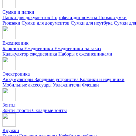
Сумки и папки
Папки для документов
Портфели-дипломаты
Промо-сумки
Рюкзаки
Сумки для документов
Сумки для ноутбука
Сумки для
Ежедневник
Блокноты
Ежедневники
Ежедневники на заказ
Калькулятор ежедневника
Наборы с ежедневниками
Электроника
Аккумуляторы
Зарядные устройства
Колонки и наушники
Мобильные аксессуары
Увлажнители
Флешки
Зонты
Зонты-трости
Складные зонты
Кружки
Бокалы
Бутылки для воды
Кофейные наборы