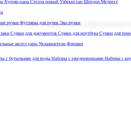
а Худояр-хана
Стелла новый Узбекистан
Шердор Медресе
ки
вые ручки
Футляры для ручек
Эко ручки
ниров с логотипом. В нашем каталоге вы найдете продукцию для
заки
Сумки для документов
Сумки для ноутбука
Сумки для пик
льные аксессуары
Увлажнители
Флешки
ры с бутылками для воды
Наборы с ежедневниками
Наборы с к