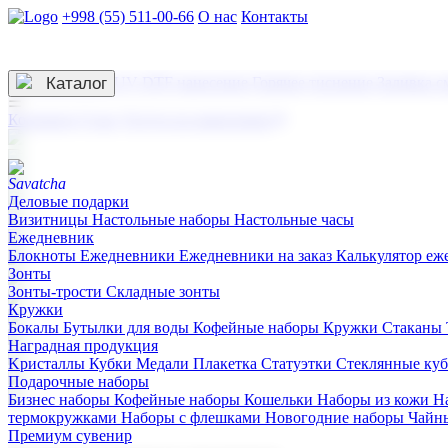
+998 (55) 511-00-66
О нас
Контакты
Услуги по нанесению
3D гравировка
Каталог
UV DTF нанесение
Горячее тиснение
Заливка с
☰
Контакты
О нас
Услуги по нанесению
Деловые подарки
Визитницы
Настольные наборы
Настольные часы
Ежедневник
Блокноты
Ежедневники
Ежедневники на заказ
Калькулятор еж
Зонты
Зонты-трости
Складные зонты
Кружки
Бокалы
Бутылки для воды
Кофейные наборы
Кружки
Стаканы
Наградная продукция
Kристаллы
Кубки
Медали
Плакетка
Статуэтки
Стеклянные ку
Подарочные наборы
Бизнес наборы
Кофейные наборы
Кошельки
Наборы из кожи
Н
термокружками
Наборы с флешками
Новогодние наборы
Чайн
Премиум сувенир