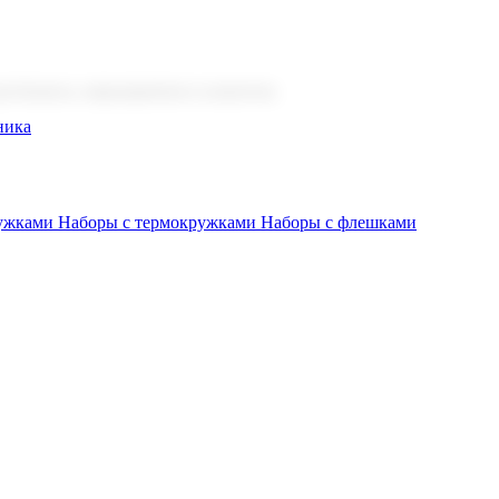
 бизнеса, мероприятия и клиентов.
ника
ружками
Наборы с термокружками
Наборы с флешками