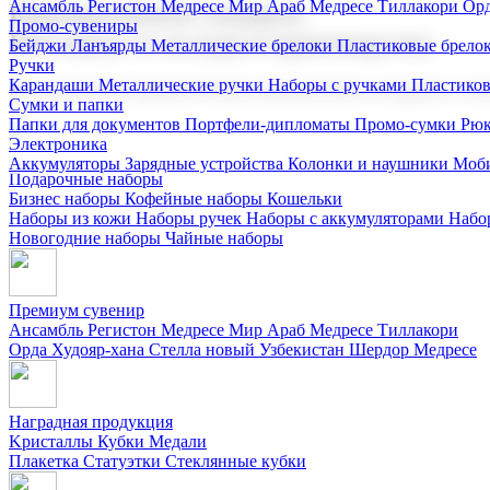
Ансамбль Регистон
Медресе Мир Араб
Медресе Тиллакори
Орд
Корпоративные подарки
Промо-сувениры
Поставка со склада и производство
Бейджи
Ланъярды
Металлические брелоки
Пластиковые брело
Ручки
Карандаши
Металлические ручки
Наборы с ручками
Пластико
Мы предлагаем широкий выбор корпоративных подарков и суве
Сумки и папки
Папки для документов
Портфели-дипломаты
Промо-сумки
Рюк
Электроника
Аккумуляторы
Зарядные устройства
Колонки и наушники
Моби
Подарочные наборы
Бизнес наборы
Кофейные наборы
Кошельки
Наборы из кожи
Наборы ручек
Наборы с аккумуляторами
Набо
Новогодние наборы
Чайные наборы
Премиум сувенир
Ансамбль Регистон
Медресе Мир Араб
Медресе Тиллакори
Орда Худояр-хана
Стелла новый Узбекистан
Шердор Медресе
Наградная продукция
Kристаллы
Кубки
Медали
Плакетка
Статуэтки
Стеклянные кубки