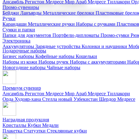
Ансамбль Регистон
Медресе Мир Араб
Медресе Тиллакори
Орд
Корпоративные подарки
Промо-сувениры
Поставка со склада и производство
Бейджи
Ланъярды
Металлические брелоки
Пластиковые брело
Ручки
Карандаши
Металлические ручки
Наборы с ручками
Пластико
Мы предлагаем широкий выбор корпоративных подарков и суве
Сумки и папки
Папки для документов
Портфели-дипломаты
Промо-сумки
Рюк
Электроника
Аккумуляторы
Зарядные устройства
Колонки и наушники
Моби
Подарочные наборы
Бизнес наборы
Кофейные наборы
Кошельки
Наборы из кожи
Наборы ручек
Наборы с аккумуляторами
Набо
Новогодние наборы
Чайные наборы
Премиум сувенир
Ансамбль Регистон
Медресе Мир Араб
Медресе Тиллакори
Орда Худояр-хана
Стелла новый Узбекистан
Шердор Медресе
Наградная продукция
Kристаллы
Кубки
Медали
Плакетка
Статуэтки
Стеклянные кубки