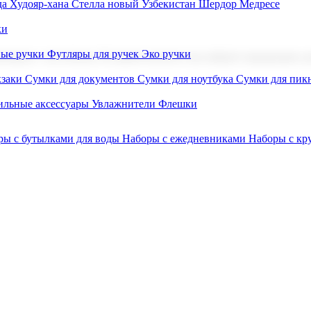
а Худояр-хана
Стелла новый Узбекистан
Шердор Медресе
ки
вые ручки
Футляры для ручек
Эко ручки
ниров с логотипом. В нашем каталоге вы найдете продукцию для
заки
Сумки для документов
Сумки для ноутбука
Сумки для пик
льные аксессуары
Увлажнители
Флешки
ры с бутылками для воды
Наборы с ежедневниками
Наборы с к