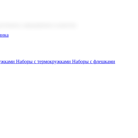
 бизнеса, мероприятия и клиентов.
ника
ружками
Наборы с термокружками
Наборы с флешками