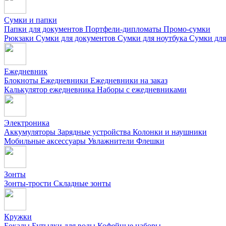
Сумки и папки
Папки для документов
Портфели-дипломаты
Промо-сумки
Рюкзаки
Сумки для документов
Сумки для ноутбука
Сумки для
Ежедневник
Блокноты
Ежедневники
Ежедневники на заказ
Калькулятор ежедневника
Наборы с ежедневниками
Электроника
Аккумуляторы
Зарядные устройства
Колонки и наушники
Мобильные аксессуары
Увлажнители
Флешки
Зонты
Зонты-трости
Складные зонты
Кружки
Бокалы
Бутылки для воды
Кофейные наборы