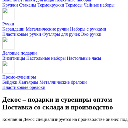
Кружки
Стаканы
Термокружки
Термосы
Чайные наборы
Ручки
Карандаши
Металлические ручки
Наборы с ручками
Пластиковые ручки
Футляры для ручек
Эко ручки
Деловые подарки
Визитницы
Настольные наборы
Настольные часы
Промо-сувениры
Бейджи
Ланъярды
Металлические брелоки
Пластиковые брелоки
Декос – подарки и сувениры оптом
Поставка со склада и производство
Компания Декос специализируется на производстве бизнес-под