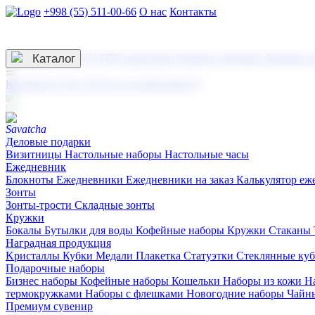
+998 (55) 511-00-66
О нас
Контакты
Услуги по нанесению
3D гравировка
Каталог
UV DTF нанесение
Горячее тиснение
Заливка с
☰
Контакты
О нас
Услуги по нанесению
Деловые подарки
Визитницы
Настольные наборы
Настольные часы
Ежедневник
Блокноты
Ежедневники
Ежедневники на заказ
Калькулятор еж
Зонты
Зонты-трости
Складные зонты
Кружки
Бокалы
Бутылки для воды
Кофейные наборы
Кружки
Стаканы
Наградная продукция
Kристаллы
Кубки
Медали
Плакетка
Статуэтки
Стеклянные ку
Подарочные наборы
Бизнес наборы
Кофейные наборы
Кошельки
Наборы из кожи
Н
термокружками
Наборы с флешками
Новогодние наборы
Чайн
Премиум сувенир