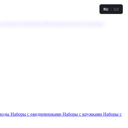
RU
UZ
а твердая
Сублимация
УФ-печать
Холодное тиснение
 воды
Наборы с ежедневниками
Наборы с кружками
Наборы с