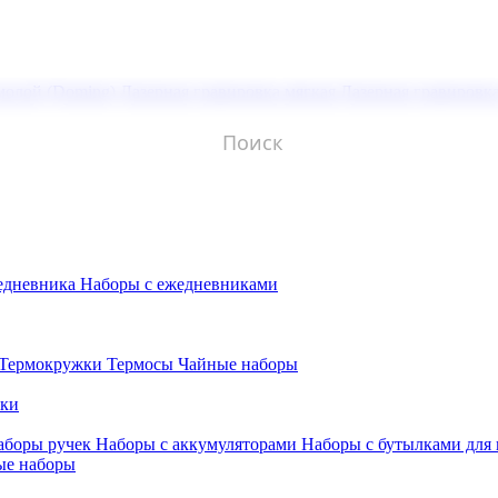
молой (Doming)
Лазерная гравировка мягкая
Лазерная гравировк
едневника
Наборы с ежедневниками
Термокружки
Термосы
Чайные наборы
бки
аборы ручек
Наборы с аккумуляторами
Наборы с бутылками для
ые наборы