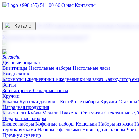
+998 (55) 511-00-66
О нас
Контакты
Услуги по нанесению
3D гравировка
Каталог
UV DTF нанесение
Горячее тиснение
Заливка с
☰
Контакты
О нас
Услуги по нанесению
Деловые подарки
Визитницы
Настольные наборы
Настольные часы
Ежедневник
Блокноты
Ежедневники
Ежедневники на заказ
Калькулятор еж
Зонты
Зонты-трости
Складные зонты
Кружки
Бокалы
Бутылки для воды
Кофейные наборы
Кружки
Стаканы
Наградная продукция
Kристаллы
Кубки
Медали
Плакетка
Статуэтки
Стеклянные ку
Подарочные наборы
Бизнес наборы
Кофейные наборы
Кошельки
Наборы из кожи
Н
термокружками
Наборы с флешками
Новогодние наборы
Чайн
Премиум сувенир