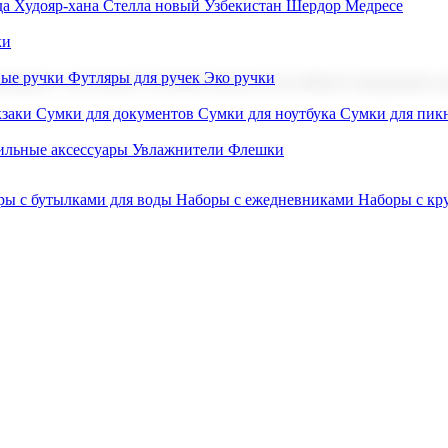
а Худояр-хана
Стелла новый Узбекистан
Шердор Медресе
ки
вые ручки
Футляры для ручек
Эко ручки
ниров с логотипом. В нашем каталоге вы найдете продукцию для
заки
Сумки для документов
Сумки для ноутбука
Сумки для пик
льные аксессуары
Увлажнители
Флешки
ры с бутылками для воды
Наборы с ежедневниками
Наборы с к