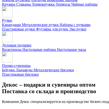
Кружки
Стаканы
Термокружки
Термосы
Чайные наборы
Ручки
Карандаши
Металлические ручки
Наборы с ручками
Пластиковые ручки
Футляры для ручек
Эко ручки
Деловые подарки
Визитницы
Настольные наборы
Настольные часы
Промо-сувениры
Бейджи
Ланъярды
Металлические брелоки
Пластиковые брелоки
Декос – подарки и сувениры оптом
Поставка со склада и производство
Компания Декос специализируется на производстве бизнес-под