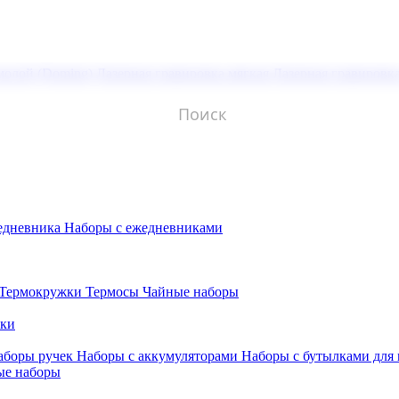
молой (Doming)
Лазерная гравировка мягкая
Лазерная гравировк
едневника
Наборы с ежедневниками
Термокружки
Термосы
Чайные наборы
бки
аборы ручек
Наборы с аккумуляторами
Наборы с бутылками для
ые наборы