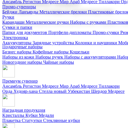
Ансамбль Регистон
Медресе Мир Араб
Медресе Тиллакори
Орд
Корпоративные подарки
Промо-сувениры
Поставка со склада и производство
Бейджи
Ланъярды
Металлические брелоки
Пластиковые брело
Ручки
Карандаши
Металлические ручки
Наборы с ручками
Пластико
Мы предлагаем широкий выбор корпоративных подарков и суве
Сумки и папки
Папки для документов
Портфели-дипломаты
Промо-сумки
Рюк
Электроника
Аккумуляторы
Зарядные устройства
Колонки и наушники
Моби
Подарочные наборы
Бизнес наборы
Кофейные наборы
Кошельки
Наборы из кожи
Наборы ручек
Наборы с аккумуляторами
Набо
Новогодние наборы
Чайные наборы
Премиум сувенир
Ансамбль Регистон
Медресе Мир Араб
Медресе Тиллакори
Орда Худояр-хана
Стелла новый Узбекистан
Шердор Медресе
Наградная продукция
Kристаллы
Кубки
Медали
Плакетка
Статуэтки
Стеклянные кубки