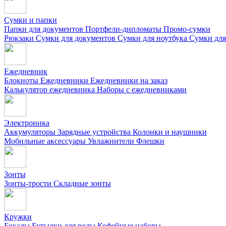
Сумки и папки
Папки для документов
Портфели-дипломаты
Промо-сумки
Рюкзаки
Сумки для документов
Сумки для ноутбука
Сумки для
Ежедневник
Блокноты
Ежедневники
Ежедневники на заказ
Калькулятор ежедневника
Наборы с ежедневниками
Электроника
Аккумуляторы
Зарядные устройства
Колонки и наушники
Мобильные аксессуары
Увлажнители
Флешки
Зонты
Зонты-трости
Складные зонты
Кружки
Бокалы
Бутылки для воды
Кофейные наборы