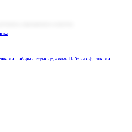
 бизнеса, мероприятия и клиентов.
ника
ружками
Наборы с термокружками
Наборы с флешками