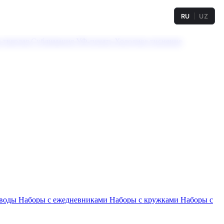
RU
UZ
а твердая
Сублимация
УФ-печать
Холодное тиснение
 воды
Наборы с ежедневниками
Наборы с кружками
Наборы с