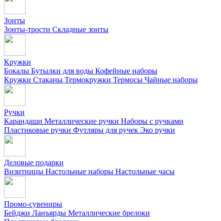
Зонты
Зонты-трости
Складные зонты
Кружки
Бокалы
Бутылки для воды
Кофейные наборы
Кружки
Стаканы
Термокружки
Термосы
Чайные наборы
Ручки
Карандаши
Металлические ручки
Наборы с ручками
Пластиковые ручки
Футляры для ручек
Эко ручки
Деловые подарки
Визитницы
Настольные наборы
Настольные часы
Промо-сувениры
Бейджи
Ланъярды
Металлические брелоки