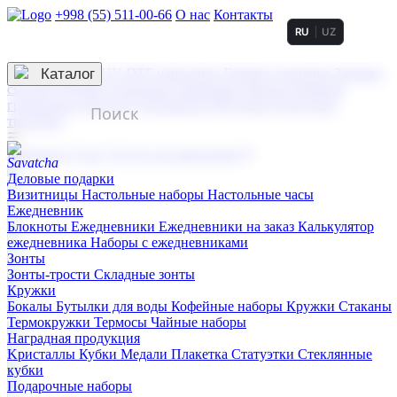
+998 (55) 511-00-66
О нас
Контакты
RU
UZ
Услуги по нанесению
3D гравировка
Каталог
UV DTF нанесение
Горячее тиснение
Заливка
смолой (Doming)
Лазерная гравировка мягкая
Лазерная
гравировка твердая
Сублимация
УФ-печать
Холодное
тиснение
☰
Контакты
О нас
Услуги по нанесению
Деловые подарки
Визитницы
Настольные наборы
Настольные часы
Ежедневник
Блокноты
Ежедневники
Ежедневники на заказ
Калькулятор
ежедневника
Наборы с ежедневниками
Зонты
Зонты-трости
Складные зонты
Кружки
Бокалы
Бутылки для воды
Кофейные наборы
Кружки
Стаканы
Термокружки
Термосы
Чайные наборы
Наградная продукция
Kристаллы
Кубки
Медали
Плакетка
Статуэтки
Стеклянные
кубки
Подарочные наборы