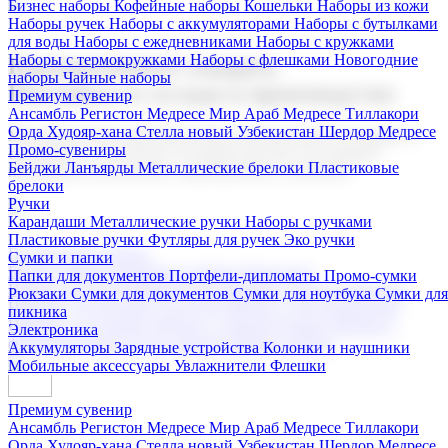
Бизнес наборы
Кофейные наборы
Кошельки
Наборы из кожи
Наборы ручек
Наборы с аккумуляторами
Наборы с бутылками
для воды
Наборы с ежедневниками
Наборы с кружками
Наборы с термокружками
Наборы с флешками
Новогодние
Корпоративные подарки
наборы
Чайные наборы
Поставка со склада и производство
Премиум сувенир
Ансамбль Регистон
Медресе Мир Араб
Медресе Тиллакори
Орда Худояр-хана
Стелла новый Узбекистан
Шердор Медресе
Мы предлагаем широкий выбор корпоративных подарков и
Промо-сувениры
сувениров с логотипом. В нашем каталоге вы найдете
Бейджи
Ланъярды
Металлические брелоки
Пластиковые
продукцию для бизнеса, мероприятия и клиентов.
брелоки
Ручки
Карандаши
Металлические ручки
Наборы с ручками
Пластиковые ручки
Футляры для ручек
Эко ручки
Подарочные наборы
Сумки и папки
Бизнес наборы
Кофейные наборы
Кошельки
Папки для документов
Портфели-дипломаты
Промо-сумки
Наборы из кожи
Наборы ручек
Наборы с аккумуляторами
Рюкзаки
Сумки для документов
Сумки для ноутбука
Сумки для
Наборы с бутылками для воды
Наборы с ежедневниками
пикника
Наборы с кружками
Наборы с термокружками
Наборы с
Электроника
флешками
Новогодние наборы
Чайные наборы
Аккумуляторы
Зарядные устройства
Колонки и наушники
Мобильные аксессуары
Увлажнители
Флешки
Премиум сувенир
Ансамбль Регистон
Медресе Мир Араб
Медресе Тиллакори
Орда Худояр-хана
Стелла новый Узбекистан
Шердор Медресе