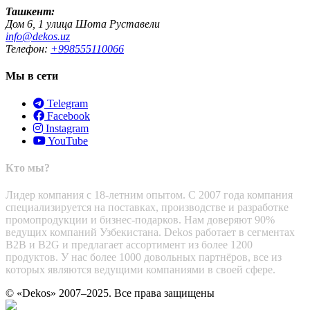
Ташкент:
Дом 6, 1 улица Шота Руставели
info@dekos.uz
Телефон:
+998555110066
Мы в сети
Telegram
Facebook
Instagram
YouTube
Кто мы?
Лидер компания с 18-летним опытом. С 2007 года компания
специализируется на поставках, производстве и разработке
промопродукции и бизнес-подарков. Нам доверяют 90%
ведущих компаний Узбекистана. Dekos работает в сегментах
B2B и B2G и предлагает ассортимент из более 1200
продуктов. У нас более 1000 довольных партнёров, все из
которых являются ведущими компаниями в своей сфере.
© «Dekos» 2007–2025. Все права защищены