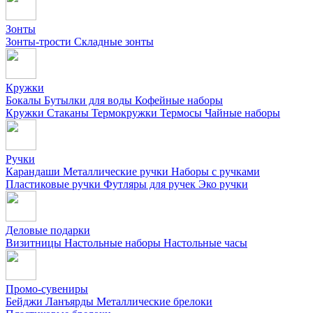
Зонты
Зонты-трости
Складные зонты
Кружки
Бокалы
Бутылки для воды
Кофейные наборы
Кружки
Стаканы
Термокружки
Термосы
Чайные наборы
Ручки
Карандаши
Металлические ручки
Наборы с ручками
Пластиковые ручки
Футляры для ручек
Эко ручки
Деловые подарки
Визитницы
Настольные наборы
Настольные часы
Промо-сувениры
Бейджи
Ланъярды
Металлические брелоки