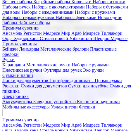
Бизнес наборы
Кофейные наборы
Кошельки
Наборы из кожи
Наборы ручек
Наборы с аккумуляторами
Наборы с бутылками
для воды
Наборы с ежедневниками
Наборы с кружками
Наборы с термокружками
Наборы с флешками
Новогодние
Корпоративные подарки
наборы
Чайные наборы
Поставка со склада и производство
Премиум сувенир
Ансамбль Регистон
Медресе Мир Араб
Медресе Тиллакори
Орда Худояр-хана
Стелла новый Узбекистан
Шердор Медресе
Мы предлагаем широкий выбор корпоративных подарков и
Промо-сувениры
сувениров с логотипом. В нашем каталоге вы найдете
Бейджи
Ланъярды
Металлические брелоки
Пластиковые
продукцию для бизнеса, мероприятия и клиентов.
брелоки
Ручки
Карандаши
Металлические ручки
Наборы с ручками
Пластиковые ручки
Футляры для ручек
Эко ручки
Подарочные наборы
Сумки и папки
Бизнес наборы
Кофейные наборы
Кошельки
Папки для документов
Портфели-дипломаты
Промо-сумки
Наборы из кожи
Наборы ручек
Наборы с аккумуляторами
Рюкзаки
Сумки для документов
Сумки для ноутбука
Сумки для
Наборы с бутылками для воды
Наборы с ежедневниками
пикника
Наборы с кружками
Наборы с термокружками
Наборы с
Электроника
флешками
Новогодние наборы
Чайные наборы
Аккумуляторы
Зарядные устройства
Колонки и наушники
Мобильные аксессуары
Увлажнители
Флешки
Премиум сувенир
Ансамбль Регистон
Медресе Мир Араб
Медресе Тиллакори
Орда Худояр-хана
Стелла новый Узбекистан
Шердор Медресе