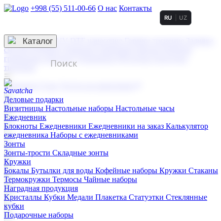
+998 (55) 511-00-66
О нас
Контакты
RU
UZ
Услуги по нанесению
3D гравировка
Каталог
UV DTF нанесение
Горячее тиснение
Заливка
смолой (Doming)
Лазерная гравировка мягкая
Лазерная
гравировка твердая
Сублимация
УФ-печать
Холодное
тиснение
☰
Контакты
О нас
Услуги по нанесению
Деловые подарки
Визитницы
Настольные наборы
Настольные часы
Ежедневник
Блокноты
Ежедневники
Ежедневники на заказ
Калькулятор
ежедневника
Наборы с ежедневниками
Зонты
Зонты-трости
Складные зонты
Кружки
Бокалы
Бутылки для воды
Кофейные наборы
Кружки
Стаканы
Термокружки
Термосы
Чайные наборы
Наградная продукция
Kристаллы
Кубки
Медали
Плакетка
Статуэтки
Стеклянные
кубки
Подарочные наборы