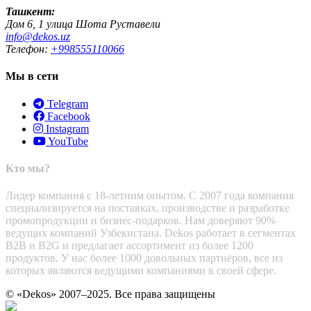
Ташкент:
Дом 6, 1 улица Шота Руставели
info@dekos.uz
Телефон:
+998555110066
Мы в сети
Telegram
Facebook
Instagram
YouTube
Кто мы?
Лидер компания с 18-летним опытом. С 2007 года компания
специализируется на поставках, производстве и разработке
промопродукции и бизнес-подарков. Нам доверяют 90%
ведущих компаний Узбекистана. Dekos работает в сегментах
B2B и B2G и предлагает ассортимент из более 1200
продуктов. У нас более 1000 довольных партнёров, все из
которых являются ведущими компаниями в своей сфере.
© «Dekos» 2007–2025. Все права защищены