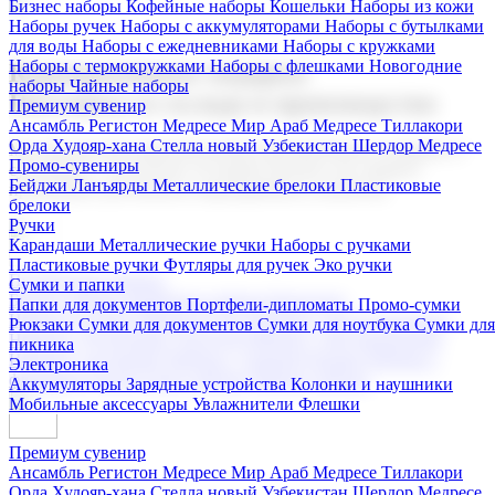
Бизнес наборы
Кофейные наборы
Кошельки
Наборы из кожи
Наборы ручек
Наборы с аккумуляторами
Наборы с бутылками
для воды
Наборы с ежедневниками
Наборы с кружками
Наборы с термокружками
Наборы с флешками
Новогодние
Корпоративные подарки
наборы
Чайные наборы
Поставка со склада и производство
Премиум сувенир
Ансамбль Регистон
Медресе Мир Араб
Медресе Тиллакори
Орда Худояр-хана
Стелла новый Узбекистан
Шердор Медресе
Мы предлагаем широкий выбор корпоративных подарков и
Промо-сувениры
сувениров с логотипом. В нашем каталоге вы найдете
Бейджи
Ланъярды
Металлические брелоки
Пластиковые
продукцию для бизнеса, мероприятия и клиентов.
брелоки
Ручки
Карандаши
Металлические ручки
Наборы с ручками
Пластиковые ручки
Футляры для ручек
Эко ручки
Подарочные наборы
Сумки и папки
Бизнес наборы
Кофейные наборы
Кошельки
Папки для документов
Портфели-дипломаты
Промо-сумки
Наборы из кожи
Наборы ручек
Наборы с аккумуляторами
Рюкзаки
Сумки для документов
Сумки для ноутбука
Сумки для
Наборы с бутылками для воды
Наборы с ежедневниками
пикника
Наборы с кружками
Наборы с термокружками
Наборы с
Электроника
флешками
Новогодние наборы
Чайные наборы
Аккумуляторы
Зарядные устройства
Колонки и наушники
Мобильные аксессуары
Увлажнители
Флешки
Премиум сувенир
Ансамбль Регистон
Медресе Мир Араб
Медресе Тиллакори
Орда Худояр-хана
Стелла новый Узбекистан
Шердор Медресе