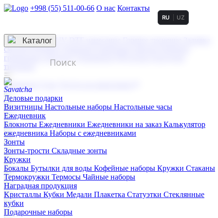
+998 (55) 511-00-66
О нас
Контакты
RU
UZ
Услуги по нанесению
3D гравировка
Каталог
UV DTF нанесение
Горячее тиснение
Заливка
смолой (Doming)
Лазерная гравировка мягкая
Лазерная
гравировка твердая
Сублимация
УФ-печать
Холодное
тиснение
☰
Контакты
О нас
Услуги по нанесению
Деловые подарки
Визитницы
Настольные наборы
Настольные часы
Ежедневник
Блокноты
Ежедневники
Ежедневники на заказ
Калькулятор
ежедневника
Наборы с ежедневниками
Зонты
Зонты-трости
Складные зонты
Кружки
Бокалы
Бутылки для воды
Кофейные наборы
Кружки
Стаканы
Термокружки
Термосы
Чайные наборы
Наградная продукция
Kристаллы
Кубки
Медали
Плакетка
Статуэтки
Стеклянные
кубки
Подарочные наборы