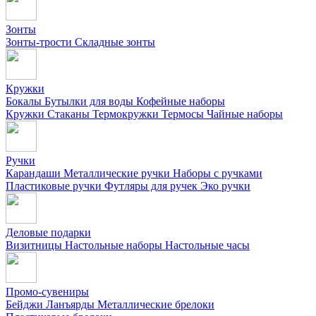
Зонты
Зонты-трости
Складные зонты
Кружки
Бокалы
Бутылки для воды
Кофейные наборы
Кружки
Стаканы
Термокружки
Термосы
Чайные наборы
Ручки
Карандаши
Металлические ручки
Наборы с ручками
Пластиковые ручки
Футляры для ручек
Эко ручки
Деловые подарки
Визитницы
Настольные наборы
Настольные часы
Промо-сувениры
Бейджи
Ланъярды
Металлические брелоки