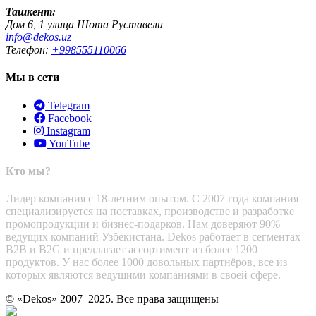
Ташкент:
Дом 6, 1 улица Шота Руставели
info@dekos.uz
Телефон:
+998555110066
Мы в сети
Telegram
Facebook
Instagram
YouTube
Кто мы?
Лидер компания с 18-летним опытом. С 2007 года компания
специализируется на поставках, производстве и разработке
промопродукции и бизнес-подарков. Нам доверяют 90%
ведущих компаний Узбекистана. Dekos работает в сегментах
B2B и B2G и предлагает ассортимент из более 1200
продуктов. У нас более 1000 довольных партнёров, все из
которых являются ведущими компаниями в своей сфере.
© «Dekos» 2007–2025. Все права защищены