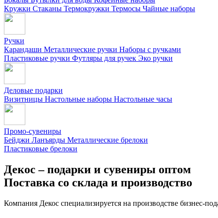
Кружки
Стаканы
Термокружки
Термосы
Чайные наборы
Ручки
Карандаши
Металлические ручки
Наборы с ручками
Пластиковые ручки
Футляры для ручек
Эко ручки
Деловые подарки
Визитницы
Настольные наборы
Настольные часы
Промо-сувениры
Бейджи
Ланъярды
Металлические брелоки
Пластиковые брелоки
Декос – подарки и сувениры оптом
Поставка со склада и производство
Компания Декос специализируется на производстве бизнес-под