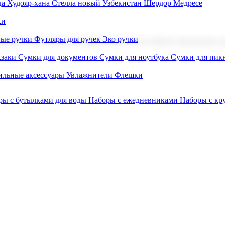
а Худояр-хана
Стелла новый Узбекистан
Шердор Медресе
ки
вые ручки
Футляры для ручек
Эко ручки
ниров с логотипом. В нашем каталоге вы найдете продукцию для
заки
Сумки для документов
Сумки для ноутбука
Сумки для пик
льные аксессуары
Увлажнители
Флешки
ры с бутылками для воды
Наборы с ежедневниками
Наборы с к