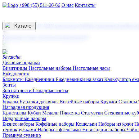
+998 (55) 511-00-66
О нас
Контакты
Услуги по нанесению
3D гравировка
Каталог
UV DTF нанесение
Горячее тиснение
Заливка с
☰
Контакты
О нас
Услуги по нанесению
Деловые подарки
Визитницы
Настольные наборы
Настольные часы
Ежедневник
Блокноты
Ежедневники
Ежедневники на заказ
Калькулятор еж
Зонты
Зонты-трости
Складные зонты
Кружки
Бокалы
Бутылки для воды
Кофейные наборы
Кружки
Стаканы
Наградная продукция
Kристаллы
Кубки
Медали
Плакетка
Статуэтки
Стеклянные ку
Подарочные наборы
Бизнес наборы
Кофейные наборы
Кошельки
Наборы из кожи
Н
термокружками
Наборы с флешками
Новогодние наборы
Чайн
Премиум сувенир