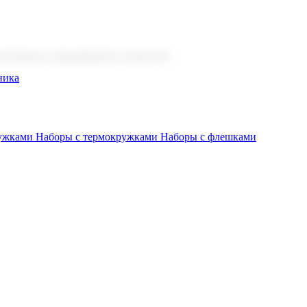
 бизнеса, мероприятия и клиентов.
ника
ружками
Наборы с термокружками
Наборы с флешками