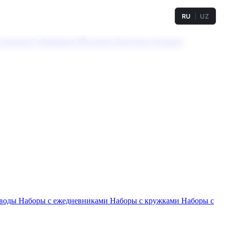
RU
UZ
а твердая
Сублимация
УФ-печать
Холодное тиснение
 воды
Наборы с ежедневниками
Наборы с кружками
Наборы с