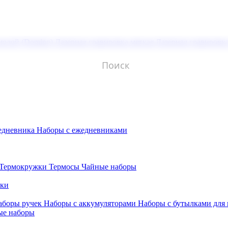
молой (Doming)
Лазерная гравировка мягкая
Лазерная гравировк
едневника
Наборы с ежедневниками
Термокружки
Термосы
Чайные наборы
бки
аборы ручек
Наборы с аккумуляторами
Наборы с бутылками для
ые наборы