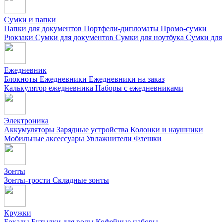
Сумки и папки
Папки для документов
Портфели-дипломаты
Промо-сумки
Рюкзаки
Сумки для документов
Сумки для ноутбука
Сумки для
Ежедневник
Блокноты
Ежедневники
Ежедневники на заказ
Калькулятор ежедневника
Наборы с ежедневниками
Электроника
Аккумуляторы
Зарядные устройства
Колонки и наушники
Мобильные аксессуары
Увлажнители
Флешки
Зонты
Зонты-трости
Складные зонты
Кружки
Бокалы
Бутылки для воды
Кофейные наборы