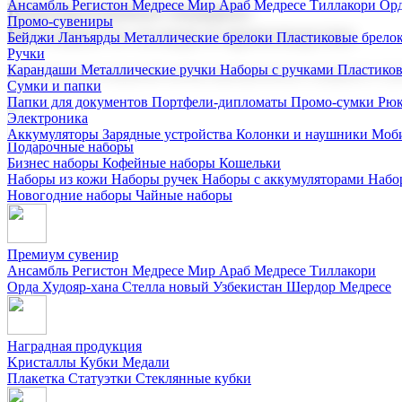
Ансамбль Регистон
Медресе Мир Араб
Медресе Тиллакори
Орд
Корпоративные подарки
Промо-сувениры
Поставка со склада и производство
Бейджи
Ланъярды
Металлические брелоки
Пластиковые брело
Ручки
Карандаши
Металлические ручки
Наборы с ручками
Пластико
Мы предлагаем широкий выбор корпоративных подарков и суве
Сумки и папки
Папки для документов
Портфели-дипломаты
Промо-сумки
Рюк
Электроника
Аккумуляторы
Зарядные устройства
Колонки и наушники
Моби
Подарочные наборы
Бизнес наборы
Кофейные наборы
Кошельки
Наборы из кожи
Наборы ручек
Наборы с аккумуляторами
Набо
Новогодние наборы
Чайные наборы
Премиум сувенир
Ансамбль Регистон
Медресе Мир Араб
Медресе Тиллакори
Орда Худояр-хана
Стелла новый Узбекистан
Шердор Медресе
Наградная продукция
Kристаллы
Кубки
Медали
Плакетка
Статуэтки
Стеклянные кубки