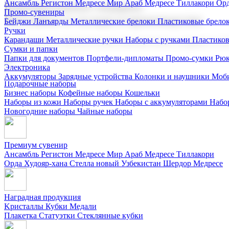
Ансамбль Регистон
Медресе Мир Араб
Медресе Тиллакори
Орд
Корпоративные подарки
Промо-сувениры
Поставка со склада и производство
Бейджи
Ланъярды
Металлические брелоки
Пластиковые брело
Ручки
Карандаши
Металлические ручки
Наборы с ручками
Пластико
Мы предлагаем широкий выбор корпоративных подарков и суве
Сумки и папки
Папки для документов
Портфели-дипломаты
Промо-сумки
Рюк
Электроника
Аккумуляторы
Зарядные устройства
Колонки и наушники
Моби
Подарочные наборы
Бизнес наборы
Кофейные наборы
Кошельки
Наборы из кожи
Наборы ручек
Наборы с аккумуляторами
Набо
Новогодние наборы
Чайные наборы
Премиум сувенир
Ансамбль Регистон
Медресе Мир Араб
Медресе Тиллакори
Орда Худояр-хана
Стелла новый Узбекистан
Шердор Медресе
Наградная продукция
Kристаллы
Кубки
Медали
Плакетка
Статуэтки
Стеклянные кубки