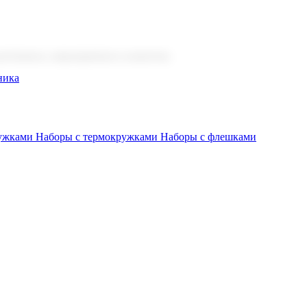
 бизнеса, мероприятия и клиентов.
ника
ружками
Наборы с термокружками
Наборы с флешками