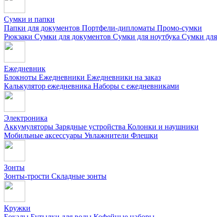
Сумки и папки
Папки для документов
Портфели-дипломаты
Промо-сумки
Рюкзаки
Сумки для документов
Сумки для ноутбука
Сумки для
Ежедневник
Блокноты
Ежедневники
Ежедневники на заказ
Калькулятор ежедневника
Наборы с ежедневниками
Электроника
Аккумуляторы
Зарядные устройства
Колонки и наушники
Мобильные аксессуары
Увлажнители
Флешки
Зонты
Зонты-трости
Складные зонты
Кружки
Бокалы
Бутылки для воды
Кофейные наборы