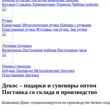
Кружки
Стаканы
Термокружки
Термосы
Чайные наборы
Ручки
Карандаши
Металлические ручки
Наборы с ручками
Пластиковые ручки
Футляры для ручек
Эко ручки
Деловые подарки
Визитницы
Настольные наборы
Настольные часы
Промо-сувениры
Бейджи
Ланъярды
Металлические брелоки
Пластиковые брелоки
Декос – подарки и сувениры оптом
Поставка со склада и производство
Компания Декос специализируется на производстве бизнес-под