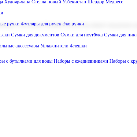
а Худояр-хана
Стелла новый Узбекистан
Шердор Медресе
ки
вые ручки
Футляры для ручек
Эко ручки
ниров с логотипом. В нашем каталоге вы найдете продукцию для
заки
Сумки для документов
Сумки для ноутбука
Сумки для пик
льные аксессуары
Увлажнители
Флешки
ры с бутылками для воды
Наборы с ежедневниками
Наборы с к