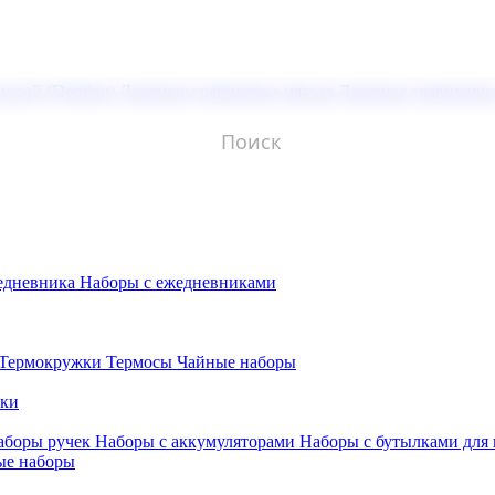
молой (Doming)
Лазерная гравировка мягкая
Лазерная гравировк
едневника
Наборы с ежедневниками
Термокружки
Термосы
Чайные наборы
бки
аборы ручек
Наборы с аккумуляторами
Наборы с бутылками для
ые наборы