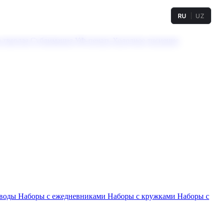
RU
UZ
а твердая
Сублимация
УФ-печать
Холодное тиснение
 воды
Наборы с ежедневниками
Наборы с кружками
Наборы с