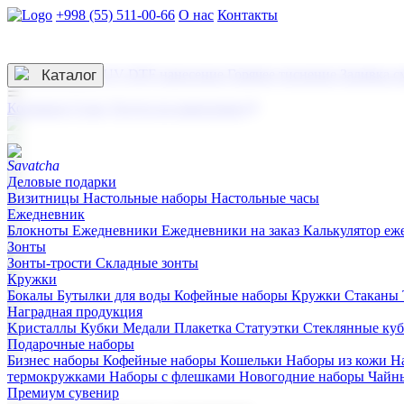
+998 (55) 511-00-66
О нас
Контакты
Услуги по нанесению
3D гравировка
Каталог
UV DTF нанесение
Горячее тиснение
Заливка с
☰
Контакты
О нас
Услуги по нанесению
Деловые подарки
Визитницы
Настольные наборы
Настольные часы
Ежедневник
Блокноты
Ежедневники
Ежедневники на заказ
Калькулятор еж
Зонты
Зонты-трости
Складные зонты
Кружки
Бокалы
Бутылки для воды
Кофейные наборы
Кружки
Стаканы
Наградная продукция
Kристаллы
Кубки
Медали
Плакетка
Статуэтки
Стеклянные ку
Подарочные наборы
Бизнес наборы
Кофейные наборы
Кошельки
Наборы из кожи
Н
термокружками
Наборы с флешками
Новогодние наборы
Чайн
Премиум сувенир