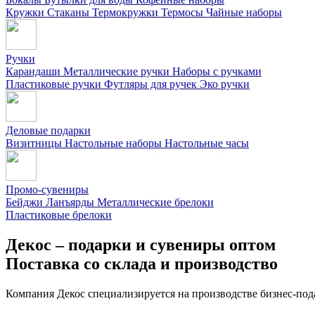
Кружки
Стаканы
Термокружки
Термосы
Чайные наборы
Ручки
Карандаши
Металлические ручки
Наборы с ручками
Пластиковые ручки
Футляры для ручек
Эко ручки
Деловые подарки
Визитницы
Настольные наборы
Настольные часы
Промо-сувениры
Бейджи
Ланъярды
Металлические брелоки
Пластиковые брелоки
Декос – подарки и сувениры оптом
Поставка со склада и производство
Компания Декос специализируется на производстве бизнес-под