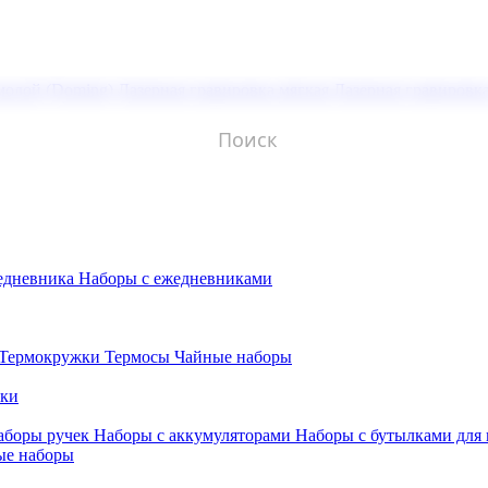
молой (Doming)
Лазерная гравировка мягкая
Лазерная гравировк
едневника
Наборы с ежедневниками
Термокружки
Термосы
Чайные наборы
бки
аборы ручек
Наборы с аккумуляторами
Наборы с бутылками для
ые наборы