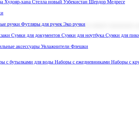
а Худояр-хана
Стелла новый Узбекистан
Шердор Медресе
ки
вые ручки
Футляры для ручек
Эко ручки
ниров с логотипом. В нашем каталоге вы найдете продукцию для
заки
Сумки для документов
Сумки для ноутбука
Сумки для пик
льные аксессуары
Увлажнители
Флешки
ры с бутылками для воды
Наборы с ежедневниками
Наборы с к