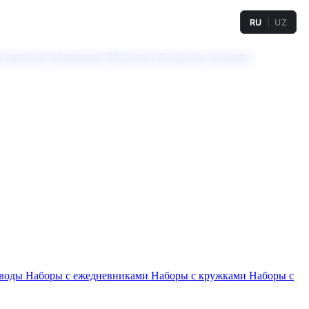
RU
UZ
а твердая
Сублимация
УФ-печать
Холодное тиснение
 воды
Наборы с ежедневниками
Наборы с кружками
Наборы с