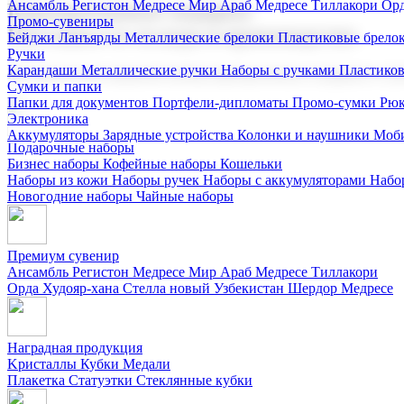
Ансамбль Регистон
Медресе Мир Араб
Медресе Тиллакори
Орд
Корпоративные подарки
Промо-сувениры
Поставка со склада и производство
Бейджи
Ланъярды
Металлические брелоки
Пластиковые брело
Ручки
Карандаши
Металлические ручки
Наборы с ручками
Пластико
Мы предлагаем широкий выбор корпоративных подарков и суве
Сумки и папки
Папки для документов
Портфели-дипломаты
Промо-сумки
Рюк
Электроника
Аккумуляторы
Зарядные устройства
Колонки и наушники
Моби
Подарочные наборы
Бизнес наборы
Кофейные наборы
Кошельки
Наборы из кожи
Наборы ручек
Наборы с аккумуляторами
Набо
Новогодние наборы
Чайные наборы
Премиум сувенир
Ансамбль Регистон
Медресе Мир Араб
Медресе Тиллакори
Орда Худояр-хана
Стелла новый Узбекистан
Шердор Медресе
Наградная продукция
Kристаллы
Кубки
Медали
Плакетка
Статуэтки
Стеклянные кубки