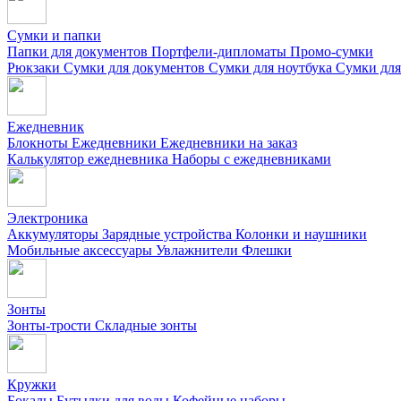
Сумки и папки
Папки для документов
Портфели-дипломаты
Промо-сумки
Рюкзаки
Сумки для документов
Сумки для ноутбука
Сумки для
Ежедневник
Блокноты
Ежедневники
Ежедневники на заказ
Калькулятор ежедневника
Наборы с ежедневниками
Электроника
Аккумуляторы
Зарядные устройства
Колонки и наушники
Мобильные аксессуары
Увлажнители
Флешки
Зонты
Зонты-трости
Складные зонты
Кружки
Бокалы
Бутылки для воды
Кофейные наборы