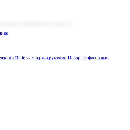
 бизнеса, мероприятия и клиентов.
ника
ружками
Наборы с термокружками
Наборы с флешками