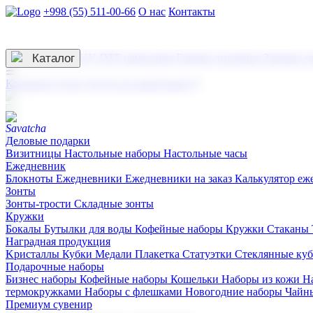
+998 (55) 511-00-66
О нас
Контакты
Услуги по нанесению
3D гравировка
Каталог
UV DTF нанесение
Горячее тиснение
Заливка с
☰
Контакты
О нас
Услуги по нанесению
Деловые подарки
Визитницы
Настольные наборы
Настольные часы
Ежедневник
Блокноты
Ежедневники
Ежедневники на заказ
Калькулятор еж
Зонты
Зонты-трости
Складные зонты
Кружки
Бокалы
Бутылки для воды
Кофейные наборы
Кружки
Стаканы
Наградная продукция
Kристаллы
Кубки
Медали
Плакетка
Статуэтки
Стеклянные ку
Подарочные наборы
Бизнес наборы
Кофейные наборы
Кошельки
Наборы из кожи
Н
термокружками
Наборы с флешками
Новогодние наборы
Чайн
Премиум сувенир