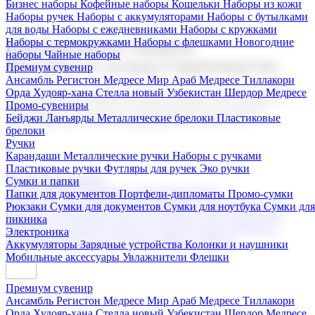
Бизнес наборы
Кофейные наборы
Кошельки
Наборы из кожи
Наборы ручек
Наборы с аккумуляторами
Наборы с бутылками
для воды
Наборы с ежедневниками
Наборы с кружками
Наборы с термокружками
Наборы с флешками
Новогодние
Корпоративные подарки
наборы
Чайные наборы
Поставка со склада и производство
Премиум сувенир
Ансамбль Регистон
Медресе Мир Араб
Медресе Тиллакори
Орда Худояр-хана
Стелла новый Узбекистан
Шердор Медресе
Мы предлагаем широкий выбор корпоративных подарков и
Промо-сувениры
сувениров с логотипом. В нашем каталоге вы найдете
Бейджи
Ланъярды
Металлические брелоки
Пластиковые
продукцию для бизнеса, мероприятия и клиентов.
брелоки
Ручки
Карандаши
Металлические ручки
Наборы с ручками
Пластиковые ручки
Футляры для ручек
Эко ручки
Подарочные наборы
Сумки и папки
Бизнес наборы
Кофейные наборы
Кошельки
Папки для документов
Портфели-дипломаты
Промо-сумки
Наборы из кожи
Наборы ручек
Наборы с аккумуляторами
Рюкзаки
Сумки для документов
Сумки для ноутбука
Сумки для
Наборы с бутылками для воды
Наборы с ежедневниками
пикника
Наборы с кружками
Наборы с термокружками
Наборы с
Электроника
флешками
Новогодние наборы
Чайные наборы
Аккумуляторы
Зарядные устройства
Колонки и наушники
Мобильные аксессуары
Увлажнители
Флешки
Премиум сувенир
Ансамбль Регистон
Медресе Мир Араб
Медресе Тиллакори
Орда Худояр-хана
Стелла новый Узбекистан
Шердор Медресе