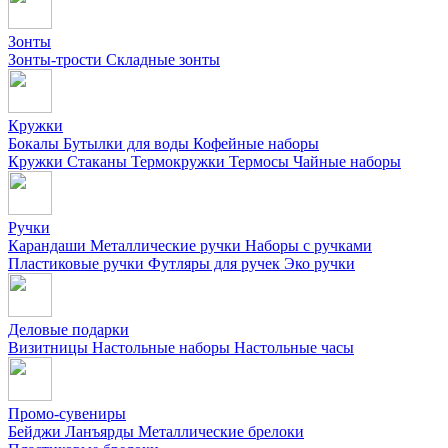
Зонты
Зонты-трости
Складные зонты
Кружки
Бокалы
Бутылки для воды
Кофейные наборы
Кружки
Стаканы
Термокружки
Термосы
Чайные наборы
Ручки
Карандаши
Металлические ручки
Наборы с ручками
Пластиковые ручки
Футляры для ручек
Эко ручки
Деловые подарки
Визитницы
Настольные наборы
Настольные часы
Промо-сувениры
Бейджи
Ланъярды
Металлические брелоки