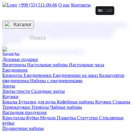
+998 (55) 511-00-66
О нас
Контакты
RU
UZ
Услуги по нанесению
3D гравировка
Каталог
UV DTF нанесение
Горячее тиснение
Заливка
смолой (Doming)
Лазерная гравировка мягкая
Лазерная
гравировка твердая
Сублимация
УФ-печать
Холодное
тиснение
☰
Контакты
О нас
Услуги по нанесению
Деловые подарки
Визитницы
Настольные наборы
Настольные часы
Ежедневник
Блокноты
Ежедневники
Ежедневники на заказ
Калькулятор
ежедневника
Наборы с ежедневниками
Зонты
Зонты-трости
Складные зонты
Кружки
Бокалы
Бутылки для воды
Кофейные наборы
Кружки
Стаканы
Термокружки
Термосы
Чайные наборы
Наградная продукция
Kристаллы
Кубки
Медали
Плакетка
Статуэтки
Стеклянные
кубки
Подарочные наборы