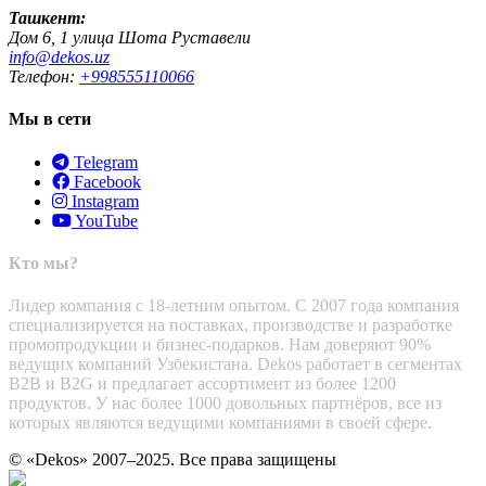
Ташкент:
Дом 6, 1 улица Шота Руставели
info@dekos.uz
Телефон:
+998555110066
Мы в сети
Telegram
Facebook
Instagram
YouTube
Кто мы?
Лидер компания с 18-летним опытом. С 2007 года компания
специализируется на поставках, производстве и разработке
промопродукции и бизнес-подарков. Нам доверяют 90%
ведущих компаний Узбекистана. Dekos работает в сегментах
B2B и B2G и предлагает ассортимент из более 1200
продуктов. У нас более 1000 довольных партнёров, все из
которых являются ведущими компаниями в своей сфере.
© «Dekos» 2007–2025. Все права защищены