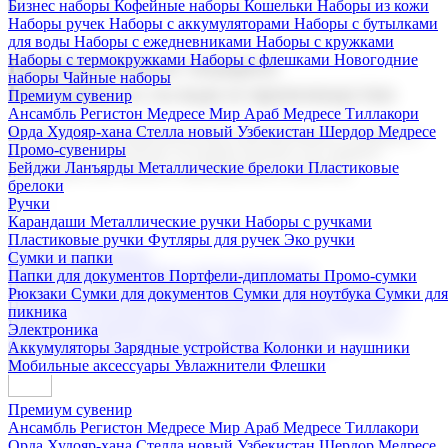
Бизнес наборы
Кофейные наборы
Кошельки
Наборы из кожи
Наборы ручек
Наборы с аккумуляторами
Наборы с бутылками
для воды
Наборы с ежедневниками
Наборы с кружками
Наборы с термокружками
Наборы с флешками
Новогодние
Корпоративные подарки
наборы
Чайные наборы
Поставка со склада и производство
Премиум сувенир
Ансамбль Регистон
Медресе Мир Араб
Медресе Тиллакори
Орда Худояр-хана
Стелла новый Узбекистан
Шердор Медресе
Мы предлагаем широкий выбор корпоративных подарков и
Промо-сувениры
сувениров с логотипом. В нашем каталоге вы найдете
Бейджи
Ланъярды
Металлические брелоки
Пластиковые
продукцию для бизнеса, мероприятия и клиентов.
брелоки
Ручки
Карандаши
Металлические ручки
Наборы с ручками
Пластиковые ручки
Футляры для ручек
Эко ручки
Подарочные наборы
Сумки и папки
Бизнес наборы
Кофейные наборы
Кошельки
Папки для документов
Портфели-дипломаты
Промо-сумки
Наборы из кожи
Наборы ручек
Наборы с аккумуляторами
Рюкзаки
Сумки для документов
Сумки для ноутбука
Сумки для
Наборы с бутылками для воды
Наборы с ежедневниками
пикника
Наборы с кружками
Наборы с термокружками
Наборы с
Электроника
флешками
Новогодние наборы
Чайные наборы
Аккумуляторы
Зарядные устройства
Колонки и наушники
Мобильные аксессуары
Увлажнители
Флешки
Премиум сувенир
Ансамбль Регистон
Медресе Мир Араб
Медресе Тиллакори
Орда Худояр-хана
Стелла новый Узбекистан
Шердор Медресе