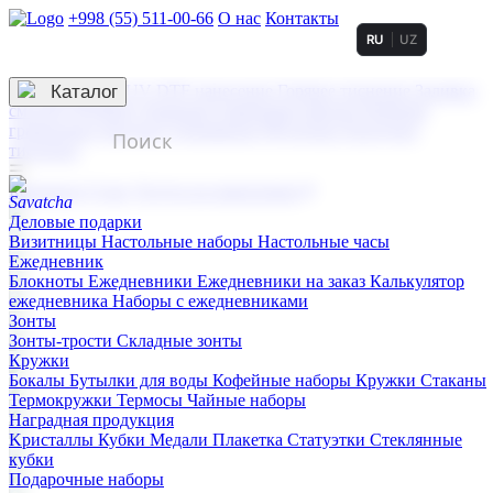
+998 (55) 511-00-66
О нас
Контакты
RU
UZ
Услуги по нанесению
3D гравировка
Каталог
UV DTF нанесение
Горячее тиснение
Заливка
смолой (Doming)
Лазерная гравировка мягкая
Лазерная
гравировка твердая
Сублимация
УФ-печать
Холодное
тиснение
☰
Контакты
О нас
Услуги по нанесению
Деловые подарки
Визитницы
Настольные наборы
Настольные часы
Ежедневник
Блокноты
Ежедневники
Ежедневники на заказ
Калькулятор
ежедневника
Наборы с ежедневниками
Зонты
Зонты-трости
Складные зонты
Кружки
Бокалы
Бутылки для воды
Кофейные наборы
Кружки
Стаканы
Термокружки
Термосы
Чайные наборы
Наградная продукция
Kристаллы
Кубки
Медали
Плакетка
Статуэтки
Стеклянные
кубки
Подарочные наборы