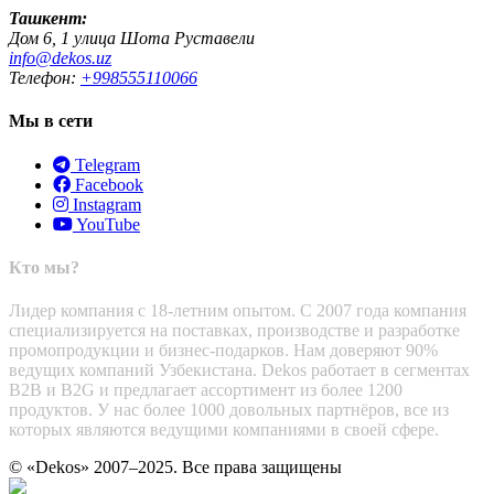
Ташкент:
Дом 6, 1 улица Шота Руставели
info@dekos.uz
Телефон:
+998555110066
Мы в сети
Telegram
Facebook
Instagram
YouTube
Кто мы?
Лидер компания с 18-летним опытом. С 2007 года компания
специализируется на поставках, производстве и разработке
промопродукции и бизнес-подарков. Нам доверяют 90%
ведущих компаний Узбекистана. Dekos работает в сегментах
B2B и B2G и предлагает ассортимент из более 1200
продуктов. У нас более 1000 довольных партнёров, все из
которых являются ведущими компаниями в своей сфере.
© «Dekos» 2007–2025. Все права защищены