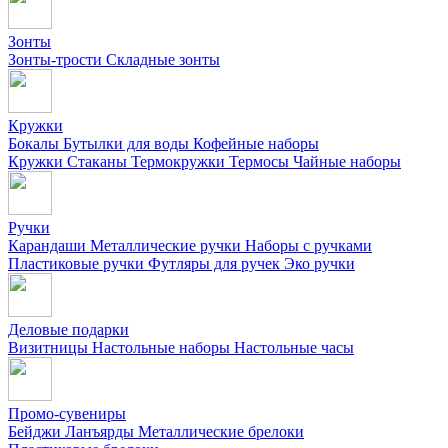
Зонты
Зонты-трости
Складные зонты
Кружки
Бокалы
Бутылки для воды
Кофейные наборы
Кружки
Стаканы
Термокружки
Термосы
Чайные наборы
Ручки
Карандаши
Металлические ручки
Наборы с ручками
Пластиковые ручки
Футляры для ручек
Эко ручки
Деловые подарки
Визитницы
Настольные наборы
Настольные часы
Промо-сувениры
Бейджи
Ланъярды
Металлические брелоки