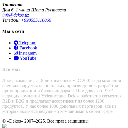
Ташкент:
Дом 6, 1 улица Шота Руставели
info@dekos.uz
Телефон:
+998555110066
Мы в сети
Telegram
Facebook
Instagram
YouTube
Кто мы?
Лидер компания с 18-летним опытом. С 2007 года компания
специализируется на поставках, производстве и разработке
промопродукции и бизнес-подарков. Нам доверяют 90%
ведущих компаний Узбекистана. Dekos работает в сегментах
B2B и B2G и предлагает ассортимент из более 1200
продуктов. У нас более 1000 довольных партнёров, все из
которых являются ведущими компаниями в своей сфере.
© «Dekos» 2007–2025. Все права защищены