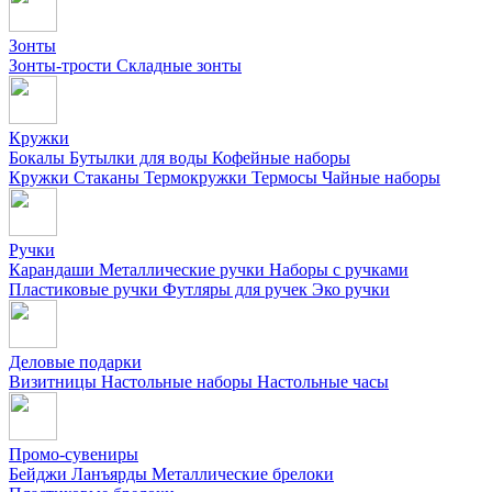
Зонты
Зонты-трости
Складные зонты
Кружки
Бокалы
Бутылки для воды
Кофейные наборы
Кружки
Стаканы
Термокружки
Термосы
Чайные наборы
Ручки
Карандаши
Металлические ручки
Наборы с ручками
Пластиковые ручки
Футляры для ручек
Эко ручки
Деловые подарки
Визитницы
Настольные наборы
Настольные часы
Промо-сувениры
Бейджи
Ланъярды
Металлические брелоки