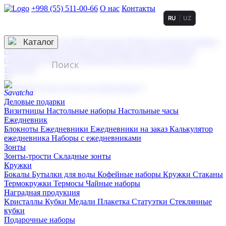
+998 (55) 511-00-66
О нас
Контакты
RU
UZ
Услуги по нанесению
3D гравировка
Каталог
UV DTF нанесение
Горячее тиснение
Заливка
смолой (Doming)
Лазерная гравировка мягкая
Лазерная
гравировка твердая
Сублимация
УФ-печать
Холодное
тиснение
☰
Контакты
О нас
Услуги по нанесению
Деловые подарки
Визитницы
Настольные наборы
Настольные часы
Ежедневник
Блокноты
Ежедневники
Ежедневники на заказ
Калькулятор
ежедневника
Наборы с ежедневниками
Зонты
Зонты-трости
Складные зонты
Кружки
Бокалы
Бутылки для воды
Кофейные наборы
Кружки
Стаканы
Термокружки
Термосы
Чайные наборы
Наградная продукция
Kристаллы
Кубки
Медали
Плакетка
Статуэтки
Стеклянные
кубки
Подарочные наборы