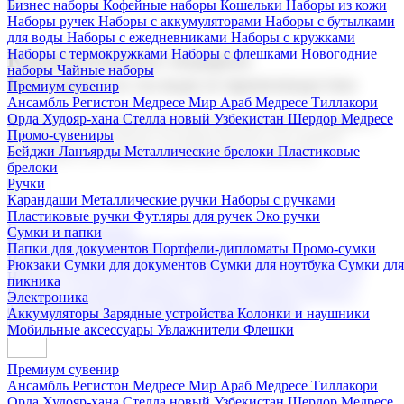
Бизнес наборы
Кофейные наборы
Кошельки
Наборы из кожи
Наборы ручек
Наборы с аккумуляторами
Наборы с бутылками
для воды
Наборы с ежедневниками
Наборы с кружками
Наборы с термокружками
Наборы с флешками
Новогодние
Корпоративные подарки
наборы
Чайные наборы
Поставка со склада и производство
Премиум сувенир
Ансамбль Регистон
Медресе Мир Араб
Медресе Тиллакори
Орда Худояр-хана
Стелла новый Узбекистан
Шердор Медресе
Мы предлагаем широкий выбор корпоративных подарков и
Промо-сувениры
сувениров с логотипом. В нашем каталоге вы найдете
Бейджи
Ланъярды
Металлические брелоки
Пластиковые
продукцию для бизнеса, мероприятия и клиентов.
брелоки
Ручки
Карандаши
Металлические ручки
Наборы с ручками
Пластиковые ручки
Футляры для ручек
Эко ручки
Подарочные наборы
Сумки и папки
Бизнес наборы
Кофейные наборы
Кошельки
Папки для документов
Портфели-дипломаты
Промо-сумки
Наборы из кожи
Наборы ручек
Наборы с аккумуляторами
Рюкзаки
Сумки для документов
Сумки для ноутбука
Сумки для
Наборы с бутылками для воды
Наборы с ежедневниками
пикника
Наборы с кружками
Наборы с термокружками
Наборы с
Электроника
флешками
Новогодние наборы
Чайные наборы
Аккумуляторы
Зарядные устройства
Колонки и наушники
Мобильные аксессуары
Увлажнители
Флешки
Премиум сувенир
Ансамбль Регистон
Медресе Мир Араб
Медресе Тиллакори
Орда Худояр-хана
Стелла новый Узбекистан
Шердор Медресе