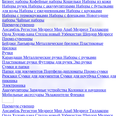
Бизнес наборы
Кофейные наборы
Кошельки
Наборы из кожи
Наборы ручек
Наборы с аккумуляторами
Наборы с бутылками
для воды
Наборы с ежедневниками
Наборы с кружками
Наборы с термокружками
Наборы с флешками
Новогодние
Корпоративные подарки
наборы
Чайные наборы
Поставка со склада и производство
Премиум сувенир
Ансамбль Регистон
Медресе Мир Араб
Медресе Тиллакори
Орда Худояр-хана
Стелла новый Узбекистан
Шердор Медресе
Мы предлагаем широкий выбор корпоративных подарков и
Промо-сувениры
сувениров с логотипом. В нашем каталоге вы найдете
Бейджи
Ланъярды
Металлические брелоки
Пластиковые
продукцию для бизнеса, мероприятия и клиентов.
брелоки
Ручки
Карандаши
Металлические ручки
Наборы с ручками
Пластиковые ручки
Футляры для ручек
Эко ручки
Подарочные наборы
Сумки и папки
Бизнес наборы
Кофейные наборы
Кошельки
Папки для документов
Портфели-дипломаты
Промо-сумки
Наборы из кожи
Наборы ручек
Наборы с аккумуляторами
Рюкзаки
Сумки для документов
Сумки для ноутбука
Сумки для
Наборы с бутылками для воды
Наборы с ежедневниками
пикника
Наборы с кружками
Наборы с термокружками
Наборы с
Электроника
флешками
Новогодние наборы
Чайные наборы
Аккумуляторы
Зарядные устройства
Колонки и наушники
Мобильные аксессуары
Увлажнители
Флешки
Премиум сувенир
Ансамбль Регистон
Медресе Мир Араб
Медресе Тиллакори
Орда Худояр-хана
Стелла новый Узбекистан
Шердор Медресе