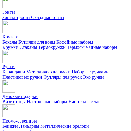
Зонты
Зонты-трости
Складные зонты
Кружки
Бокалы
Бутылки для воды
Кофейные наборы
Кружки
Стаканы
Термокружки
Термосы
Чайные наборы
Ручки
Карандаши
Металлические ручки
Наборы с ручками
Пластиковые ручки
Футляры для ручек
Эко ручки
Деловые подарки
Визитницы
Настольные наборы
Настольные часы
Промо-сувениры
Бейджи
Ланъярды
Металлические брелоки