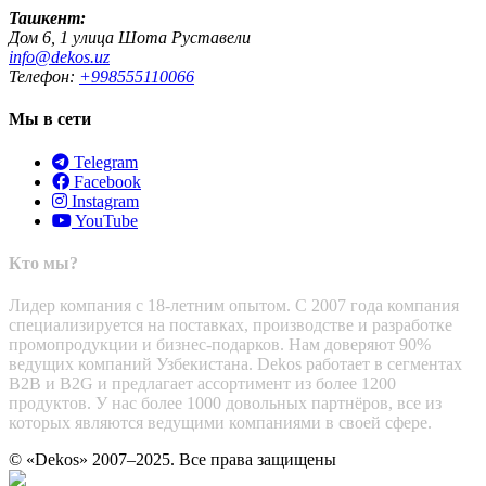
Ташкент:
Дом 6, 1 улица Шота Руставели
info@dekos.uz
Телефон:
+998555110066
Мы в сети
Telegram
Facebook
Instagram
YouTube
Кто мы?
Лидер компания с 18-летним опытом. С 2007 года компания
специализируется на поставках, производстве и разработке
промопродукции и бизнес-подарков. Нам доверяют 90%
ведущих компаний Узбекистана. Dekos работает в сегментах
B2B и B2G и предлагает ассортимент из более 1200
продуктов. У нас более 1000 довольных партнёров, все из
которых являются ведущими компаниями в своей сфере.
© «Dekos» 2007–2025. Все права защищены