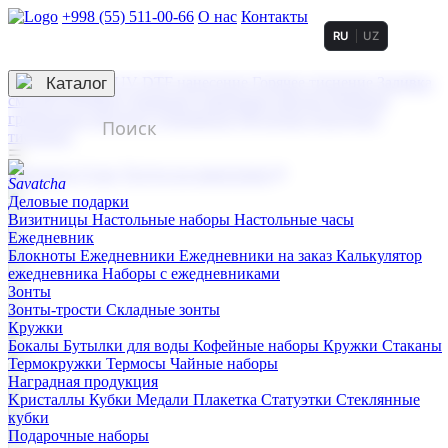
+998 (55) 511-00-66
О нас
Контакты
RU
UZ
Услуги по нанесению
3D гравировка
Каталог
UV DTF нанесение
Горячее тиснение
Заливка
смолой (Doming)
Лазерная гравировка мягкая
Лазерная
гравировка твердая
Сублимация
УФ-печать
Холодное
тиснение
☰
Контакты
О нас
Услуги по нанесению
Деловые подарки
Визитницы
Настольные наборы
Настольные часы
Ежедневник
Блокноты
Ежедневники
Ежедневники на заказ
Калькулятор
ежедневника
Наборы с ежедневниками
Зонты
Зонты-трости
Складные зонты
Кружки
Бокалы
Бутылки для воды
Кофейные наборы
Кружки
Стаканы
Термокружки
Термосы
Чайные наборы
Наградная продукция
Kристаллы
Кубки
Медали
Плакетка
Статуэтки
Стеклянные
кубки
Подарочные наборы