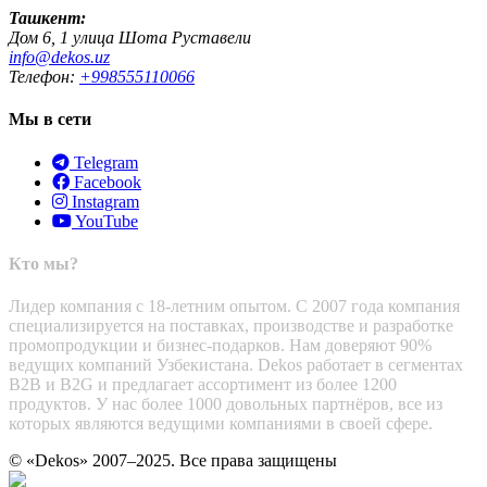
Ташкент:
Дом 6, 1 улица Шота Руставели
info@dekos.uz
Телефон:
+998555110066
Мы в сети
Telegram
Facebook
Instagram
YouTube
Кто мы?
Лидер компания с 18-летним опытом. С 2007 года компания
специализируется на поставках, производстве и разработке
промопродукции и бизнес-подарков. Нам доверяют 90%
ведущих компаний Узбекистана. Dekos работает в сегментах
B2B и B2G и предлагает ассортимент из более 1200
продуктов. У нас более 1000 довольных партнёров, все из
которых являются ведущими компаниями в своей сфере.
© «Dekos» 2007–2025. Все права защищены