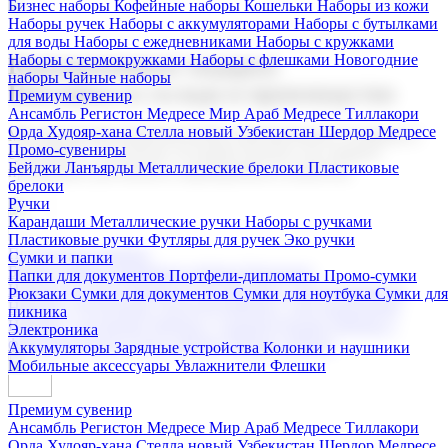
Бизнес наборы
Кофейные наборы
Кошельки
Наборы из кожи
Наборы ручек
Наборы с аккумуляторами
Наборы с бутылками
для воды
Наборы с ежедневниками
Наборы с кружками
Наборы с термокружками
Наборы с флешками
Новогодние
Корпоративные подарки
наборы
Чайные наборы
Поставка со склада и производство
Премиум сувенир
Ансамбль Регистон
Медресе Мир Араб
Медресе Тиллакори
Орда Худояр-хана
Стелла новый Узбекистан
Шердор Медресе
Мы предлагаем широкий выбор корпоративных подарков и
Промо-сувениры
сувениров с логотипом. В нашем каталоге вы найдете
Бейджи
Ланъярды
Металлические брелоки
Пластиковые
продукцию для бизнеса, мероприятия и клиентов.
брелоки
Ручки
Карандаши
Металлические ручки
Наборы с ручками
Пластиковые ручки
Футляры для ручек
Эко ручки
Подарочные наборы
Сумки и папки
Бизнес наборы
Кофейные наборы
Кошельки
Папки для документов
Портфели-дипломаты
Промо-сумки
Наборы из кожи
Наборы ручек
Наборы с аккумуляторами
Рюкзаки
Сумки для документов
Сумки для ноутбука
Сумки для
Наборы с бутылками для воды
Наборы с ежедневниками
пикника
Наборы с кружками
Наборы с термокружками
Наборы с
Электроника
флешками
Новогодние наборы
Чайные наборы
Аккумуляторы
Зарядные устройства
Колонки и наушники
Мобильные аксессуары
Увлажнители
Флешки
Премиум сувенир
Ансамбль Регистон
Медресе Мир Араб
Медресе Тиллакори
Орда Худояр-хана
Стелла новый Узбекистан
Шердор Медресе