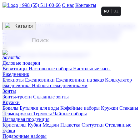
+998 (55) 511-00-66
О нас
Контакты
RU
UZ
Услуги по нанесению
3D гравировка
Каталог
UV DTF нанесение
Горячее тиснение
Заливка
смолой (Doming)
Лазерная гравировка мягкая
Лазерная
гравировка твердая
Сублимация
УФ-печать
Холодное
тиснение
☰
Контакты
О нас
Услуги по нанесению
Деловые подарки
Визитницы
Настольные наборы
Настольные часы
Ежедневник
Блокноты
Ежедневники
Ежедневники на заказ
Калькулятор
ежедневника
Наборы с ежедневниками
Зонты
Зонты-трости
Складные зонты
Кружки
Бокалы
Бутылки для воды
Кофейные наборы
Кружки
Стаканы
Термокружки
Термосы
Чайные наборы
Наградная продукция
Kристаллы
Кубки
Медали
Плакетка
Статуэтки
Стеклянные
кубки
Подарочные наборы