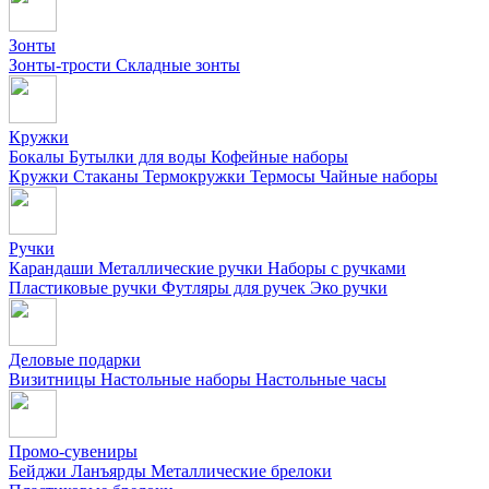
Зонты
Зонты-трости
Складные зонты
Кружки
Бокалы
Бутылки для воды
Кофейные наборы
Кружки
Стаканы
Термокружки
Термосы
Чайные наборы
Ручки
Карандаши
Металлические ручки
Наборы с ручками
Пластиковые ручки
Футляры для ручек
Эко ручки
Деловые подарки
Визитницы
Настольные наборы
Настольные часы
Промо-сувениры
Бейджи
Ланъярды
Металлические брелоки