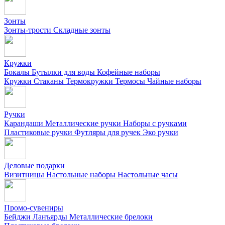
Зонты
Зонты-трости
Складные зонты
Кружки
Бокалы
Бутылки для воды
Кофейные наборы
Кружки
Стаканы
Термокружки
Термосы
Чайные наборы
Ручки
Карандаши
Металлические ручки
Наборы с ручками
Пластиковые ручки
Футляры для ручек
Эко ручки
Деловые подарки
Визитницы
Настольные наборы
Настольные часы
Промо-сувениры
Бейджи
Ланъярды
Металлические брелоки