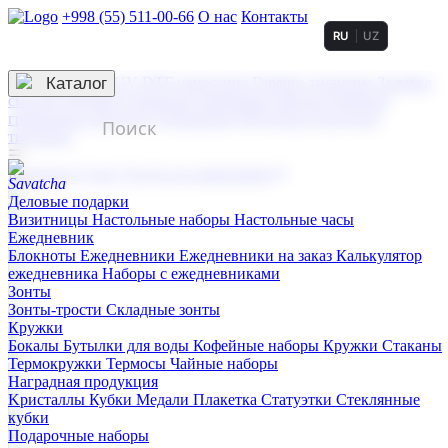
+998 (55) 511-00-66
О нас
Контакты
RU
UZ
Услуги по нанесению
3D гравировка
Каталог
UV DTF нанесение
Горячее тиснение
Заливка
смолой (Doming)
Лазерная гравировка мягкая
Лазерная
гравировка твердая
Сублимация
УФ-печать
Холодное
тиснение
☰
Контакты
О нас
Услуги по нанесению
Деловые подарки
Визитницы
Настольные наборы
Настольные часы
Ежедневник
Блокноты
Ежедневники
Ежедневники на заказ
Калькулятор
ежедневника
Наборы с ежедневниками
Зонты
Зонты-трости
Складные зонты
Кружки
Бокалы
Бутылки для воды
Кофейные наборы
Кружки
Стаканы
Термокружки
Термосы
Чайные наборы
Наградная продукция
Kристаллы
Кубки
Медали
Плакетка
Статуэтки
Стеклянные
кубки
Подарочные наборы