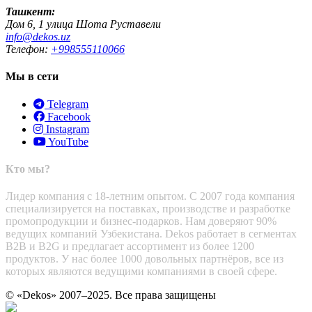
Ташкент:
Дом 6, 1 улица Шота Руставели
info@dekos.uz
Телефон:
+998555110066
Мы в сети
Telegram
Facebook
Instagram
YouTube
Кто мы?
Лидер компания с 18-летним опытом. С 2007 года компания
специализируется на поставках, производстве и разработке
промопродукции и бизнес-подарков. Нам доверяют 90%
ведущих компаний Узбекистана. Dekos работает в сегментах
B2B и B2G и предлагает ассортимент из более 1200
продуктов. У нас более 1000 довольных партнёров, все из
которых являются ведущими компаниями в своей сфере.
© «Dekos» 2007–2025. Все права защищены