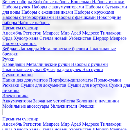
Бизнес наборы
Кофейные наборы
Кошельки
Наборы из кожи
Наборы ручек
Наборы с аккумуляторами
Наборы с бутылками
для воды
Наборы с ежедневниками
Наборы с кружками
Наборы с термокружками
Наборы с флешками
Новогодние
Корпоративные подарки
наборы
Чайные наборы
Поставка со склада и производство
Премиум сувенир
Ансамбль Регистон
Медресе Мир Араб
Медресе Тиллакори
Орда Худояр-хана
Стелла новый Узбекистан
Шердор Медресе
Мы предлагаем широкий выбор корпоративных подарков и
Промо-сувениры
сувениров с логотипом. В нашем каталоге вы найдете
Бейджи
Ланъярды
Металлические брелоки
Пластиковые
продукцию для бизнеса, мероприятия и клиентов.
брелоки
Ручки
Карандаши
Металлические ручки
Наборы с ручками
Пластиковые ручки
Футляры для ручек
Эко ручки
Подарочные наборы
Сумки и папки
Бизнес наборы
Кофейные наборы
Кошельки
Папки для документов
Портфели-дипломаты
Промо-сумки
Наборы из кожи
Наборы ручек
Наборы с аккумуляторами
Рюкзаки
Сумки для документов
Сумки для ноутбука
Сумки для
Наборы с бутылками для воды
Наборы с ежедневниками
пикника
Наборы с кружками
Наборы с термокружками
Наборы с
Электроника
флешками
Новогодние наборы
Чайные наборы
Аккумуляторы
Зарядные устройства
Колонки и наушники
Мобильные аксессуары
Увлажнители
Флешки
Премиум сувенир
Ансамбль Регистон
Медресе Мир Араб
Медресе Тиллакори
Орда Худояр-хана
Стелла новый Узбекистан
Шердор Медресе