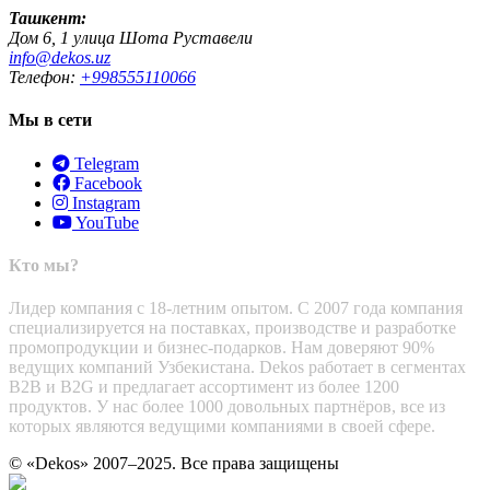
Ташкент:
Дом 6, 1 улица Шота Руставели
info@dekos.uz
Телефон:
+998555110066
Мы в сети
Telegram
Facebook
Instagram
YouTube
Кто мы?
Лидер компания с 18-летним опытом. С 2007 года компания
специализируется на поставках, производстве и разработке
промопродукции и бизнес-подарков. Нам доверяют 90%
ведущих компаний Узбекистана. Dekos работает в сегментах
B2B и B2G и предлагает ассортимент из более 1200
продуктов. У нас более 1000 довольных партнёров, все из
которых являются ведущими компаниями в своей сфере.
© «Dekos» 2007–2025. Все права защищены