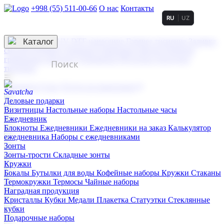
+998 (55) 511-00-66
О нас
Контакты
RU
UZ
Услуги по нанесению
3D гравировка
Каталог
UV DTF нанесение
Горячее тиснение
Заливка
смолой (Doming)
Лазерная гравировка мягкая
Лазерная
гравировка твердая
Сублимация
УФ-печать
Холодное
тиснение
☰
Контакты
О нас
Услуги по нанесению
Деловые подарки
Визитницы
Настольные наборы
Настольные часы
Ежедневник
Блокноты
Ежедневники
Ежедневники на заказ
Калькулятор
ежедневника
Наборы с ежедневниками
Зонты
Зонты-трости
Складные зонты
Кружки
Бокалы
Бутылки для воды
Кофейные наборы
Кружки
Стаканы
Термокружки
Термосы
Чайные наборы
Наградная продукция
Kристаллы
Кубки
Медали
Плакетка
Статуэтки
Стеклянные
кубки
Подарочные наборы