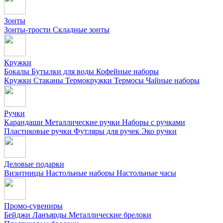
Зонты
Зонты-трости
Складные зонты
Кружки
Бокалы
Бутылки для воды
Кофейные наборы
Кружки
Стаканы
Термокружки
Термосы
Чайные наборы
Ручки
Карандаши
Металлические ручки
Наборы с ручками
Пластиковые ручки
Футляры для ручек
Эко ручки
Деловые подарки
Визитницы
Настольные наборы
Настольные часы
Промо-сувениры
Бейджи
Ланъярды
Металлические брелоки