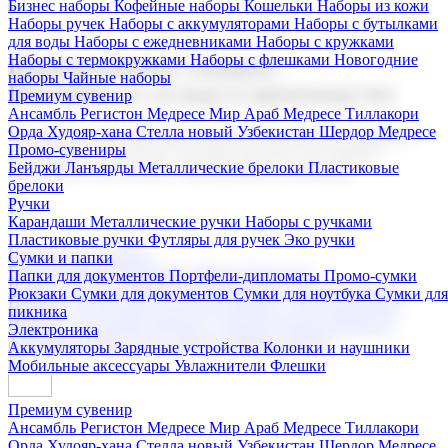
Бизнес наборы
Кофейные наборы
Кошельки
Наборы из кожи
Наборы ручек
Наборы с аккумуляторами
Наборы с бутылками
для воды
Наборы с ежедневниками
Наборы с кружками
Наборы с термокружками
Наборы с флешками
Новогодние
Корпоративные подарки
наборы
Чайные наборы
Поставка со склада и производство
Премиум сувенир
Ансамбль Регистон
Медресе Мир Араб
Медресе Тиллакори
Орда Худояр-хана
Стелла новый Узбекистан
Шердор Медресе
Мы предлагаем широкий выбор корпоративных подарков и
Промо-сувениры
сувениров с логотипом. В нашем каталоге вы найдете
Бейджи
Ланъярды
Металлические брелоки
Пластиковые
продукцию для бизнеса, мероприятия и клиентов.
брелоки
Ручки
Карандаши
Металлические ручки
Наборы с ручками
Пластиковые ручки
Футляры для ручек
Эко ручки
Подарочные наборы
Сумки и папки
Бизнес наборы
Кофейные наборы
Кошельки
Папки для документов
Портфели-дипломаты
Промо-сумки
Наборы из кожи
Наборы ручек
Наборы с аккумуляторами
Рюкзаки
Сумки для документов
Сумки для ноутбука
Сумки для
Наборы с бутылками для воды
Наборы с ежедневниками
пикника
Наборы с кружками
Наборы с термокружками
Наборы с
Электроника
флешками
Новогодние наборы
Чайные наборы
Аккумуляторы
Зарядные устройства
Колонки и наушники
Мобильные аксессуары
Увлажнители
Флешки
Премиум сувенир
Ансамбль Регистон
Медресе Мир Араб
Медресе Тиллакори
Орда Худояр-хана
Стелла новый Узбекистан
Шердор Медресе