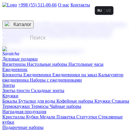
+998 (55) 511-00-66
О нас
Контакты
RU
UZ
Услуги по нанесению
3D гравировка
Каталог
UV DTF нанесение
Горячее тиснение
Заливка
смолой (Doming)
Лазерная гравировка мягкая
Лазерная
гравировка твердая
Сублимация
УФ-печать
Холодное
тиснение
☰
Контакты
О нас
Услуги по нанесению
Деловые подарки
Визитницы
Настольные наборы
Настольные часы
Ежедневник
Блокноты
Ежедневники
Ежедневники на заказ
Калькулятор
ежедневника
Наборы с ежедневниками
Зонты
Зонты-трости
Складные зонты
Кружки
Бокалы
Бутылки для воды
Кофейные наборы
Кружки
Стаканы
Термокружки
Термосы
Чайные наборы
Наградная продукция
Kристаллы
Кубки
Медали
Плакетка
Статуэтки
Стеклянные
кубки
Подарочные наборы