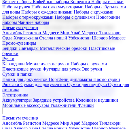
Бизнес наборы
Кофейные наборы
Кошельки
Наборы из кожи
Наборы ручек
Наборы с аккумуляторами
Наборы с бутылками
для воды
Наборы с ежедневниками
Наборы с кружками
Наборы с термокружками
Наборы с флешками
Новогодние
Корпоративные подарки
наборы
Чайные наборы
Поставка со склада и производство
Премиум сувенир
Ансамбль Регистон
Медресе Мир Араб
Медресе Тиллакори
Орда Худояр-хана
Стелла новый Узбекистан
Шердор Медресе
Мы предлагаем широкий выбор корпоративных подарков и
Промо-сувениры
сувениров с логотипом. В нашем каталоге вы найдете
Бейджи
Ланъярды
Металлические брелоки
Пластиковые
продукцию для бизнеса, мероприятия и клиентов.
брелоки
Ручки
Карандаши
Металлические ручки
Наборы с ручками
Пластиковые ручки
Футляры для ручек
Эко ручки
Подарочные наборы
Сумки и папки
Бизнес наборы
Кофейные наборы
Кошельки
Папки для документов
Портфели-дипломаты
Промо-сумки
Наборы из кожи
Наборы ручек
Наборы с аккумуляторами
Рюкзаки
Сумки для документов
Сумки для ноутбука
Сумки для
Наборы с бутылками для воды
Наборы с ежедневниками
пикника
Наборы с кружками
Наборы с термокружками
Наборы с
Электроника
флешками
Новогодние наборы
Чайные наборы
Аккумуляторы
Зарядные устройства
Колонки и наушники
Мобильные аксессуары
Увлажнители
Флешки
Премиум сувенир
Ансамбль Регистон
Медресе Мир Араб
Медресе Тиллакори
Орда Худояр-хана
Стелла новый Узбекистан
Шердор Медресе