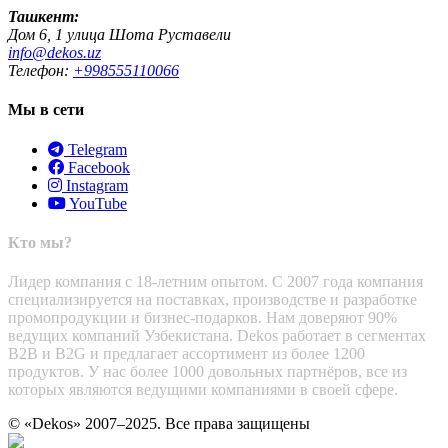
Ташкент:
Дом 6, 1 улица Шота Руставели
info@dekos.uz
Телефон:
+998555110066
Мы в сети
Telegram
Facebook
Instagram
YouTube
Кто мы?
Лидер компания с 18-летним опытом. С 2007 года компания
специализируется на поставках, производстве и разработке
промопродукции и бизнес-подарков. Нам доверяют 90%
ведущих компаний Узбекистана. Dekos работает в сегментах
B2B и B2G и предлагает ассортимент из более 1200
продуктов. У нас более 1000 довольных партнёров, все из
которых являются ведущими компаниями в своей сфере.
© «Dekos» 2007–2025. Все права защищены