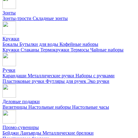
Зонты
Зонты-трости
Складные зонты
Кружки
Бокалы
Бутылки для воды
Кофейные наборы
Кружки
Стаканы
Термокружки
Термосы
Чайные наборы
Ручки
Карандаши
Металлические ручки
Наборы с ручками
Пластиковые ручки
Футляры для ручек
Эко ручки
Деловые подарки
Визитницы
Настольные наборы
Настольные часы
Промо-сувениры
Бейджи
Ланъярды
Металлические брелоки