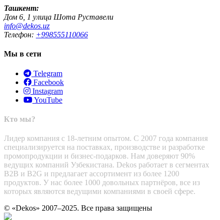
Ташкент:
Дом 6, 1 улица Шота Руставели
info@dekos.uz
Телефон:
+998555110066
Мы в сети
Telegram
Facebook
Instagram
YouTube
Кто мы?
Лидер компания с 18-летним опытом. С 2007 года компания
специализируется на поставках, производстве и разработке
промопродукции и бизнес-подарков. Нам доверяют 90%
ведущих компаний Узбекистана. Dekos работает в сегментах
B2B и B2G и предлагает ассортимент из более 1200
продуктов. У нас более 1000 довольных партнёров, все из
которых являются ведущими компаниями в своей сфере.
© «Dekos» 2007–2025. Все права защищены