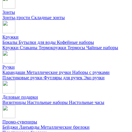
Зонты
Зонты-трости
Складные зонты
Кружки
Бокалы
Бутылки для воды
Кофейные наборы
Кружки
Стаканы
Термокружки
Термосы
Чайные наборы
Ручки
Карандаши
Металлические ручки
Наборы с ручками
Пластиковые ручки
Футляры для ручек
Эко ручки
Деловые подарки
Визитницы
Настольные наборы
Настольные часы
Промо-сувениры
Бейджи
Ланъярды
Металлические брелоки