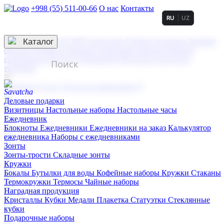
+998 (55) 511-00-66
О нас
Контакты
RU
UZ
Услуги по нанесению
3D гравировка
Каталог
UV DTF нанесение
Горячее тиснение
Заливка
смолой (Doming)
Лазерная гравировка мягкая
Лазерная
гравировка твердая
Сублимация
УФ-печать
Холодное
тиснение
☰
Контакты
О нас
Услуги по нанесению
Деловые подарки
Визитницы
Настольные наборы
Настольные часы
Ежедневник
Блокноты
Ежедневники
Ежедневники на заказ
Калькулятор
ежедневника
Наборы с ежедневниками
Зонты
Зонты-трости
Складные зонты
Кружки
Бокалы
Бутылки для воды
Кофейные наборы
Кружки
Стаканы
Термокружки
Термосы
Чайные наборы
Наградная продукция
Kристаллы
Кубки
Медали
Плакетка
Статуэтки
Стеклянные
кубки
Подарочные наборы