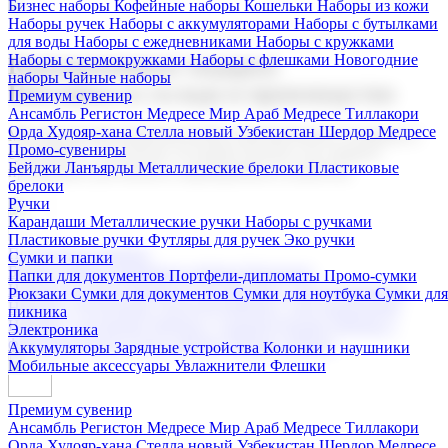
Бизнес наборы
Кофейные наборы
Кошельки
Наборы из кожи
Наборы ручек
Наборы с аккумуляторами
Наборы с бутылками
для воды
Наборы с ежедневниками
Наборы с кружками
Наборы с термокружками
Наборы с флешками
Новогодние
Корпоративные подарки
наборы
Чайные наборы
Поставка со склада и производство
Премиум сувенир
Ансамбль Регистон
Медресе Мир Араб
Медресе Тиллакори
Орда Худояр-хана
Стелла новый Узбекистан
Шердор Медресе
Мы предлагаем широкий выбор корпоративных подарков и
Промо-сувениры
сувениров с логотипом. В нашем каталоге вы найдете
Бейджи
Ланъярды
Металлические брелоки
Пластиковые
продукцию для бизнеса, мероприятия и клиентов.
брелоки
Ручки
Карандаши
Металлические ручки
Наборы с ручками
Пластиковые ручки
Футляры для ручек
Эко ручки
Подарочные наборы
Сумки и папки
Бизнес наборы
Кофейные наборы
Кошельки
Папки для документов
Портфели-дипломаты
Промо-сумки
Наборы из кожи
Наборы ручек
Наборы с аккумуляторами
Рюкзаки
Сумки для документов
Сумки для ноутбука
Сумки для
Наборы с бутылками для воды
Наборы с ежедневниками
пикника
Наборы с кружками
Наборы с термокружками
Наборы с
Электроника
флешками
Новогодние наборы
Чайные наборы
Аккумуляторы
Зарядные устройства
Колонки и наушники
Мобильные аксессуары
Увлажнители
Флешки
Премиум сувенир
Ансамбль Регистон
Медресе Мир Араб
Медресе Тиллакори
Орда Худояр-хана
Стелла новый Узбекистан
Шердор Медресе