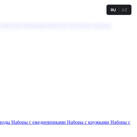
RU
UZ
а твердая
Сублимация
УФ-печать
Холодное тиснение
 воды
Наборы с ежедневниками
Наборы с кружками
Наборы с