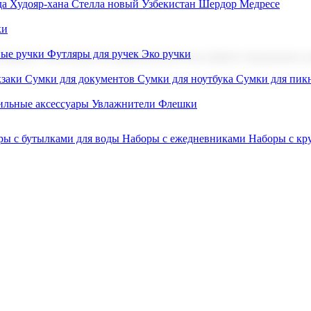
а Худояр-хана
Стелла новый Узбекистан
Шердор Медресе
ки
вые ручки
Футляры для ручек
Эко ручки
ниров с логотипом. В нашем каталоге вы найдете продукцию для
заки
Сумки для документов
Сумки для ноутбука
Сумки для пик
льные аксессуары
Увлажнители
Флешки
ры с бутылками для воды
Наборы с ежедневниками
Наборы с к