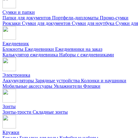
Сумки и папки
Папки для документов
Портфели-дипломаты
Промо-сумки
Рюкзаки
Сумки для документов
Сумки для ноутбука
Сумки для
Ежедневник
Блокноты
Ежедневники
Ежедневники на заказ
Калькулятор ежедневника
Наборы с ежедневниками
Электроника
Аккумуляторы
Зарядные устройства
Колонки и наушники
Мобильные аксессуары
Увлажнители
Флешки
Зонты
Зонты-трости
Складные зонты
Кружки
Бокалы
Бутылки для воды
Кофейные наборы