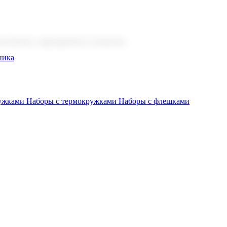
 бизнеса, мероприятия и клиентов.
ника
ружками
Наборы с термокружками
Наборы с флешками