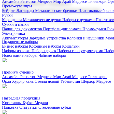
Ансамбль Регистон
Медресе Мир Араб
Медресе Тиллакори
Орд
Корпоративные подарки
Промо-сувениры
Поставка со склада и производство
Бейджи
Ланъярды
Металлические брелоки
Пластиковые брело
Ручки
Карандаши
Металлические ручки
Наборы с ручками
Пластико
Мы предлагаем широкий выбор корпоративных подарков и суве
Сумки и папки
Папки для документов
Портфели-дипломаты
Промо-сумки
Рюк
Электроника
Аккумуляторы
Зарядные устройства
Колонки и наушники
Моби
Подарочные наборы
Бизнес наборы
Кофейные наборы
Кошельки
Наборы из кожи
Наборы ручек
Наборы с аккумуляторами
Набо
Новогодние наборы
Чайные наборы
Премиум сувенир
Ансамбль Регистон
Медресе Мир Араб
Медресе Тиллакори
Орда Худояр-хана
Стелла новый Узбекистан
Шердор Медресе
Наградная продукция
Kристаллы
Кубки
Медали
Плакетка
Статуэтки
Стеклянные кубки