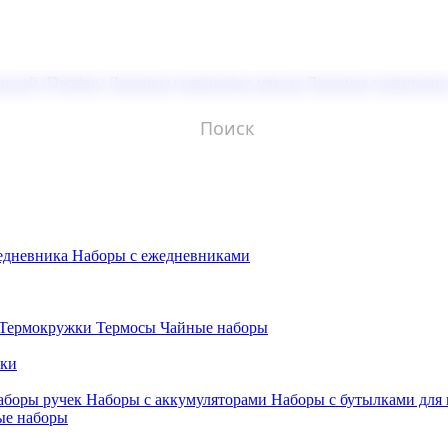
молой (Doming)
Лазерная гравировка мягкая
Лазерная гравировк
едневника
Наборы с ежедневниками
Термокружки
Термосы
Чайные наборы
бки
аборы ручек
Наборы с аккумуляторами
Наборы с бутылками для
ые наборы