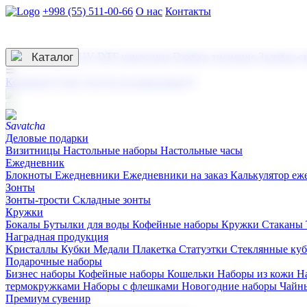
+998 (55) 511-00-66
О нас
Контакты
Услуги по нанесению
3D гравировка
Каталог
UV DTF нанесение
Горячее тиснение
Заливка с
☰
Контакты
О нас
Услуги по нанесению
Деловые подарки
Визитницы
Настольные наборы
Настольные часы
Ежедневник
Блокноты
Ежедневники
Ежедневники на заказ
Калькулятор еж
Зонты
Зонты-трости
Складные зонты
Кружки
Бокалы
Бутылки для воды
Кофейные наборы
Кружки
Стаканы
Наградная продукция
Kристаллы
Кубки
Медали
Плакетка
Статуэтки
Стеклянные ку
Подарочные наборы
Бизнес наборы
Кофейные наборы
Кошельки
Наборы из кожи
Н
термокружками
Наборы с флешками
Новогодние наборы
Чайн
Премиум сувенир