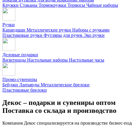
Кружки
Стаканы
Термокружки
Термосы
Чайные наборы
Ручки
Карандаши
Металлические ручки
Наборы с ручками
Пластиковые ручки
Футляры для ручек
Эко ручки
Деловые подарки
Визитницы
Настольные наборы
Настольные часы
Промо-сувениры
Бейджи
Ланъярды
Металлические брелоки
Пластиковые брелоки
Декос – подарки и сувениры оптом
Поставка со склада и производство
Компания Декос специализируется на производстве бизнес-под