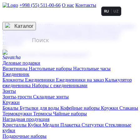
+998 (55) 511-00-66
О нас
Контакты
RU
UZ
Услуги по нанесению
3D гравировка
Каталог
UV DTF нанесение
Горячее тиснение
Заливка
смолой (Doming)
Лазерная гравировка мягкая
Лазерная
гравировка твердая
Сублимация
УФ-печать
Холодное
тиснение
☰
Контакты
О нас
Услуги по нанесению
Деловые подарки
Визитницы
Настольные наборы
Настольные часы
Ежедневник
Блокноты
Ежедневники
Ежедневники на заказ
Калькулятор
ежедневника
Наборы с ежедневниками
Зонты
Зонты-трости
Складные зонты
Кружки
Бокалы
Бутылки для воды
Кофейные наборы
Кружки
Стаканы
Термокружки
Термосы
Чайные наборы
Наградная продукция
Kристаллы
Кубки
Медали
Плакетка
Статуэтки
Стеклянные
кубки
Подарочные наборы