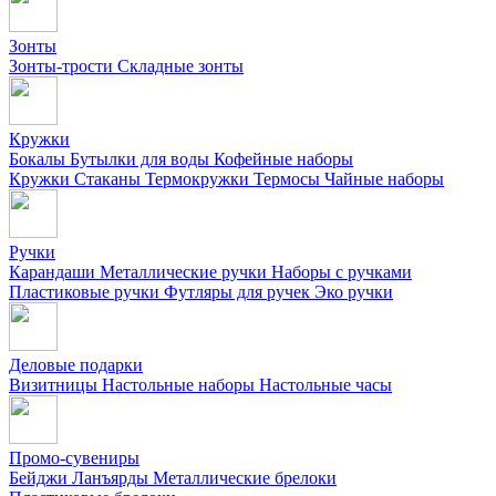
Зонты
Зонты-трости
Складные зонты
Кружки
Бокалы
Бутылки для воды
Кофейные наборы
Кружки
Стаканы
Термокружки
Термосы
Чайные наборы
Ручки
Карандаши
Металлические ручки
Наборы с ручками
Пластиковые ручки
Футляры для ручек
Эко ручки
Деловые подарки
Визитницы
Настольные наборы
Настольные часы
Промо-сувениры
Бейджи
Ланъярды
Металлические брелоки