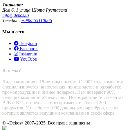
Ташкент:
Дом 6, 1 улица Шота Руставели
info@dekos.uz
Телефон:
+998555110066
Мы в сети
Telegram
Facebook
Instagram
YouTube
Кто мы?
Лидер компания с 18-летним опытом. С 2007 года компания
специализируется на поставках, производстве и разработке
промопродукции и бизнес-подарков. Нам доверяют 90%
ведущих компаний Узбекистана. Dekos работает в сегментах
B2B и B2G и предлагает ассортимент из более 1200
продуктов. У нас более 1000 довольных партнёров, все из
которых являются ведущими компаниями в своей сфере.
© «Dekos» 2007–2025. Все права защищены