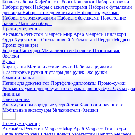
Бизнес наборы
Кофейные наборы
Кошельки
Наборы из кожи
Наборы ручек
Наборы с аккумуляторами
Наборы с бутылками
для воды
Наборы с ежедневниками
Наборы с кружками
Наборы с термокружками
Наборы с флешками
Новогодние
Корпоративные подарки
наборы
Чайные наборы
Поставка со склада и производство
Премиум сувенир
Ансамбль Регистон
Медресе Мир Араб
Медресе Тиллакори
Орда Худояр-хана
Стелла новый Узбекистан
Шердор Медресе
Мы предлагаем широкий выбор корпоративных подарков и
Промо-сувениры
сувениров с логотипом. В нашем каталоге вы найдете
Бейджи
Ланъярды
Металлические брелоки
Пластиковые
продукцию для бизнеса, мероприятия и клиентов.
брелоки
Ручки
Карандаши
Металлические ручки
Наборы с ручками
Пластиковые ручки
Футляры для ручек
Эко ручки
Подарочные наборы
Сумки и папки
Бизнес наборы
Кофейные наборы
Кошельки
Папки для документов
Портфели-дипломаты
Промо-сумки
Наборы из кожи
Наборы ручек
Наборы с аккумуляторами
Рюкзаки
Сумки для документов
Сумки для ноутбука
Сумки для
Наборы с бутылками для воды
Наборы с ежедневниками
пикника
Наборы с кружками
Наборы с термокружками
Наборы с
Электроника
флешками
Новогодние наборы
Чайные наборы
Аккумуляторы
Зарядные устройства
Колонки и наушники
Мобильные аксессуары
Увлажнители
Флешки
Премиум сувенир
Ансамбль Регистон
Медресе Мир Араб
Медресе Тиллакори
Орда Худояр-хана
Стелла новый Узбекистан
Шердор Медресе