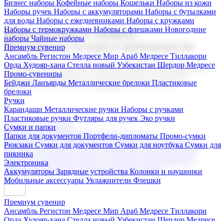
Бизнес наборы
Кофейные наборы
Кошельки
Наборы из кожи
Наборы ручек
Наборы с аккумуляторами
Наборы с бутылками
для воды
Наборы с ежедневниками
Наборы с кружками
Наборы с термокружками
Наборы с флешками
Новогодние
Корпоративные подарки
наборы
Чайные наборы
Поставка со склада и производство
Премиум сувенир
Ансамбль Регистон
Медресе Мир Араб
Медресе Тиллакори
Орда Худояр-хана
Стелла новый Узбекистан
Шердор Медресе
Мы предлагаем широкий выбор корпоративных подарков и
Промо-сувениры
сувениров с логотипом. В нашем каталоге вы найдете
Бейджи
Ланъярды
Металлические брелоки
Пластиковые
продукцию для бизнеса, мероприятия и клиентов.
брелоки
Ручки
Карандаши
Металлические ручки
Наборы с ручками
Пластиковые ручки
Футляры для ручек
Эко ручки
Подарочные наборы
Сумки и папки
Бизнес наборы
Кофейные наборы
Кошельки
Папки для документов
Портфели-дипломаты
Промо-сумки
Наборы из кожи
Наборы ручек
Наборы с аккумуляторами
Рюкзаки
Сумки для документов
Сумки для ноутбука
Сумки для
Наборы с бутылками для воды
Наборы с ежедневниками
пикника
Наборы с кружками
Наборы с термокружками
Наборы с
Электроника
флешками
Новогодние наборы
Чайные наборы
Аккумуляторы
Зарядные устройства
Колонки и наушники
Мобильные аксессуары
Увлажнители
Флешки
Премиум сувенир
Ансамбль Регистон
Медресе Мир Араб
Медресе Тиллакори
Орда Худояр-хана
Стелла новый Узбекистан
Шердор Медресе