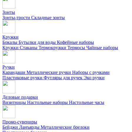
Зонты
Зонты-трости
Складные зонты
Кружки
Бокалы
Бутылки для воды
Кофейные наборы
Кружки
Стаканы
Термокружки
Термосы
Чайные наборы
Ручки
Карандаши
Металлические ручки
Наборы с ручками
Пластиковые ручки
Футляры для ручек
Эко ручки
Деловые подарки
Визитницы
Настольные наборы
Настольные часы
Промо-сувениры
Бейджи
Ланъярды
Металлические брелоки