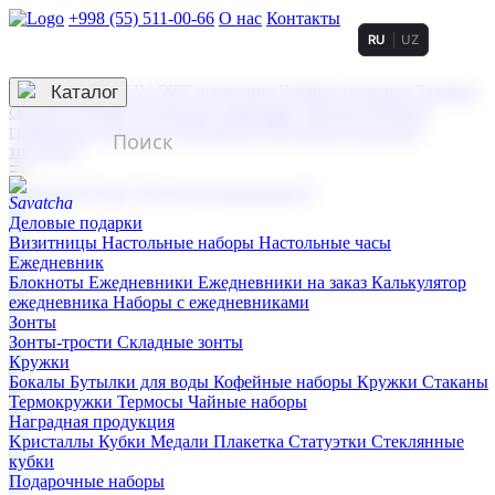
+998 (55) 511-00-66
О нас
Контакты
RU
UZ
Услуги по нанесению
3D гравировка
Каталог
UV DTF нанесение
Горячее тиснение
Заливка
смолой (Doming)
Лазерная гравировка мягкая
Лазерная
гравировка твердая
Сублимация
УФ-печать
Холодное
тиснение
☰
Контакты
О нас
Услуги по нанесению
Деловые подарки
Визитницы
Настольные наборы
Настольные часы
Ежедневник
Блокноты
Ежедневники
Ежедневники на заказ
Калькулятор
ежедневника
Наборы с ежедневниками
Зонты
Зонты-трости
Складные зонты
Кружки
Бокалы
Бутылки для воды
Кофейные наборы
Кружки
Стаканы
Термокружки
Термосы
Чайные наборы
Наградная продукция
Kристаллы
Кубки
Медали
Плакетка
Статуэтки
Стеклянные
кубки
Подарочные наборы