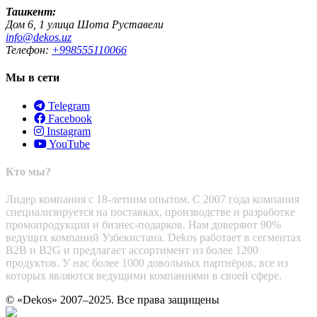
Ташкент:
Дом 6, 1 улица Шота Руставели
info@dekos.uz
Телефон:
+998555110066
Мы в сети
Telegram
Facebook
Instagram
YouTube
Кто мы?
Лидер компания с 18-летним опытом. С 2007 года компания
специализируется на поставках, производстве и разработке
промопродукции и бизнес-подарков. Нам доверяют 90%
ведущих компаний Узбекистана. Dekos работает в сегментах
B2B и B2G и предлагает ассортимент из более 1200
продуктов. У нас более 1000 довольных партнёров, все из
которых являются ведущими компаниями в своей сфере.
© «Dekos» 2007–2025. Все права защищены