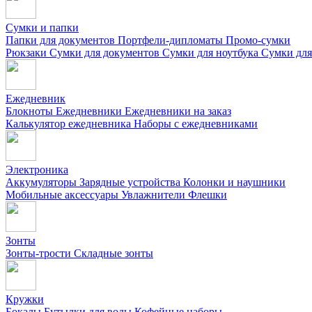
Сумки и папки
Папки для документов
Портфели-дипломаты
Промо-сумки
Рюкзаки
Сумки для документов
Сумки для ноутбука
Сумки для
Ежедневник
Блокноты
Ежедневники
Ежедневники на заказ
Калькулятор ежедневника
Наборы с ежедневниками
Электроника
Аккумуляторы
Зарядные устройства
Колонки и наушники
Мобильные аксессуары
Увлажнители
Флешки
Зонты
Зонты-трости
Складные зонты
Кружки
Бокалы
Бутылки для воды
Кофейные наборы