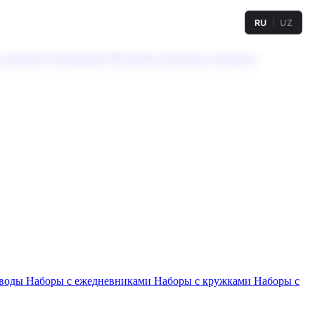
RU
UZ
а твердая
Сублимация
УФ-печать
Холодное тиснение
 воды
Наборы с ежедневниками
Наборы с кружками
Наборы с