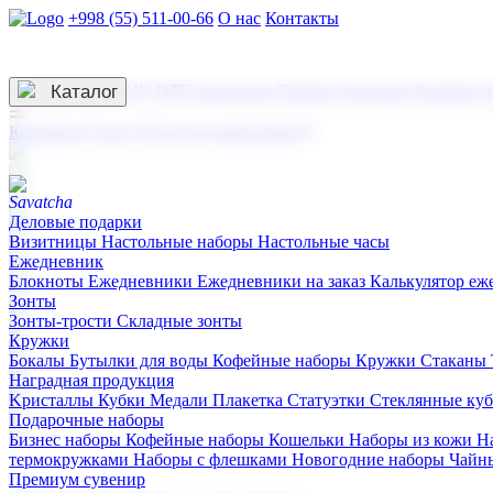
+998 (55) 511-00-66
О нас
Контакты
Услуги по нанесению
3D гравировка
Каталог
UV DTF нанесение
Горячее тиснение
Заливка с
☰
Контакты
О нас
Услуги по нанесению
Деловые подарки
Визитницы
Настольные наборы
Настольные часы
Ежедневник
Блокноты
Ежедневники
Ежедневники на заказ
Калькулятор еж
Зонты
Зонты-трости
Складные зонты
Кружки
Бокалы
Бутылки для воды
Кофейные наборы
Кружки
Стаканы
Наградная продукция
Kристаллы
Кубки
Медали
Плакетка
Статуэтки
Стеклянные ку
Подарочные наборы
Бизнес наборы
Кофейные наборы
Кошельки
Наборы из кожи
Н
термокружками
Наборы с флешками
Новогодние наборы
Чайн
Премиум сувенир