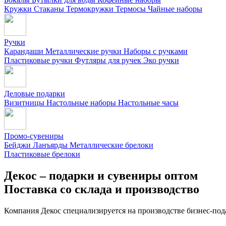
Кружки
Стаканы
Термокружки
Термосы
Чайные наборы
Ручки
Карандаши
Металлические ручки
Наборы с ручками
Пластиковые ручки
Футляры для ручек
Эко ручки
Деловые подарки
Визитницы
Настольные наборы
Настольные часы
Промо-сувениры
Бейджи
Ланъярды
Металлические брелоки
Пластиковые брелоки
Декос – подарки и сувениры оптом
Поставка со склада и производство
Компания Декос специализируется на производстве бизнес-под