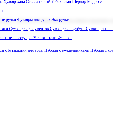
а Худояр-хана
Стелла новый Узбекистан
Шердор Медресе
ки
вые ручки
Футляры для ручек
Эко ручки
ниров с логотипом. В нашем каталоге вы найдете продукцию для
заки
Сумки для документов
Сумки для ноутбука
Сумки для пик
льные аксессуары
Увлажнители
Флешки
ры с бутылками для воды
Наборы с ежедневниками
Наборы с к