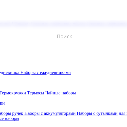
молой (Doming)
Лазерная гравировка мягкая
Лазерная гравировк
едневника
Наборы с ежедневниками
Термокружки
Термосы
Чайные наборы
бки
аборы ручек
Наборы с аккумуляторами
Наборы с бутылками для
ые наборы