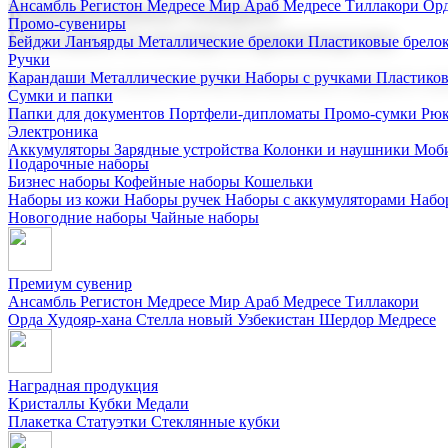
Ансамбль Регистон
Медресе Мир Араб
Медресе Тиллакори
Орд
Корпоративные подарки
Промо-сувениры
Поставка со склада и производство
Бейджи
Ланъярды
Металлические брелоки
Пластиковые брело
Ручки
Карандаши
Металлические ручки
Наборы с ручками
Пластико
Мы предлагаем широкий выбор корпоративных подарков и суве
Сумки и папки
Папки для документов
Портфели-дипломаты
Промо-сумки
Рюк
Электроника
Аккумуляторы
Зарядные устройства
Колонки и наушники
Моби
Подарочные наборы
Бизнес наборы
Кофейные наборы
Кошельки
Наборы из кожи
Наборы ручек
Наборы с аккумуляторами
Набо
Новогодние наборы
Чайные наборы
Премиум сувенир
Ансамбль Регистон
Медресе Мир Араб
Медресе Тиллакори
Орда Худояр-хана
Стелла новый Узбекистан
Шердор Медресе
Наградная продукция
Kристаллы
Кубки
Медали
Плакетка
Статуэтки
Стеклянные кубки