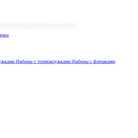
 бизнеса, мероприятия и клиентов.
ника
ружками
Наборы с термокружками
Наборы с флешками