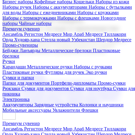
Бизнес наборы
Кофейные наборы
Кошельки
Наборы из кожи
Наборы ручек
Наборы с аккумуляторами
Наборы с бутылками
для воды
Наборы с ежедневниками
Наборы с кружками
Наборы с термокружками
Наборы с флешками
Новогодние
Корпоративные подарки
наборы
Чайные наборы
Поставка со склада и производство
Премиум сувенир
Ансамбль Регистон
Медресе Мир Араб
Медресе Тиллакори
Орда Худояр-хана
Стелла новый Узбекистан
Шердор Медресе
Мы предлагаем широкий выбор корпоративных подарков и
Промо-сувениры
сувениров с логотипом. В нашем каталоге вы найдете
Бейджи
Ланъярды
Металлические брелоки
Пластиковые
продукцию для бизнеса, мероприятия и клиентов.
брелоки
Ручки
Карандаши
Металлические ручки
Наборы с ручками
Пластиковые ручки
Футляры для ручек
Эко ручки
Подарочные наборы
Сумки и папки
Бизнес наборы
Кофейные наборы
Кошельки
Папки для документов
Портфели-дипломаты
Промо-сумки
Наборы из кожи
Наборы ручек
Наборы с аккумуляторами
Рюкзаки
Сумки для документов
Сумки для ноутбука
Сумки для
Наборы с бутылками для воды
Наборы с ежедневниками
пикника
Наборы с кружками
Наборы с термокружками
Наборы с
Электроника
флешками
Новогодние наборы
Чайные наборы
Аккумуляторы
Зарядные устройства
Колонки и наушники
Мобильные аксессуары
Увлажнители
Флешки
Премиум сувенир
Ансамбль Регистон
Медресе Мир Араб
Медресе Тиллакори
Орда Худояр-хана
Стелла новый Узбекистан
Шердор Медресе