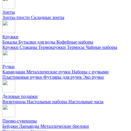
Зонты
Зонты-трости
Складные зонты
Кружки
Бокалы
Бутылки для воды
Кофейные наборы
Кружки
Стаканы
Термокружки
Термосы
Чайные наборы
Ручки
Карандаши
Металлические ручки
Наборы с ручками
Пластиковые ручки
Футляры для ручек
Эко ручки
Деловые подарки
Визитницы
Настольные наборы
Настольные часы
Промо-сувениры
Бейджи
Ланъярды
Металлические брелоки