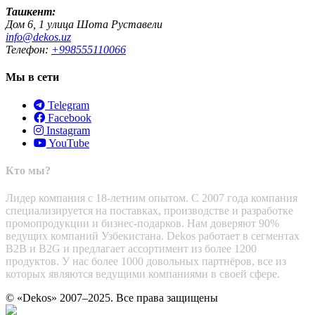
Ташкент:
Дом 6, 1 улица Шота Руставели
info@dekos.uz
Телефон:
+998555110066
Мы в сети
Telegram
Facebook
Instagram
YouTube
Кто мы?
Лидер компания с 18-летним опытом. С 2007 года компания
специализируется на поставках, производстве и разработке
промопродукции и бизнес-подарков. Нам доверяют 90%
ведущих компаний Узбекистана. Dekos работает в сегментах
B2B и B2G и предлагает ассортимент из более 1200
продуктов. У нас более 1000 довольных партнёров, все из
которых являются ведущими компаниями в своей сфере.
© «Dekos» 2007–2025. Все права защищены