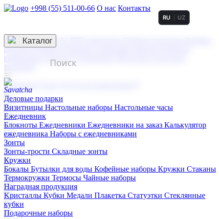
+998 (55) 511-00-66
О нас
Контакты
RU
UZ
Услуги по нанесению
3D гравировка
Каталог
UV DTF нанесение
Горячее тиснение
Заливка
смолой (Doming)
Лазерная гравировка мягкая
Лазерная
гравировка твердая
Сублимация
УФ-печать
Холодное
тиснение
☰
Контакты
О нас
Услуги по нанесению
Деловые подарки
Визитницы
Настольные наборы
Настольные часы
Ежедневник
Блокноты
Ежедневники
Ежедневники на заказ
Калькулятор
ежедневника
Наборы с ежедневниками
Зонты
Зонты-трости
Складные зонты
Кружки
Бокалы
Бутылки для воды
Кофейные наборы
Кружки
Стаканы
Термокружки
Термосы
Чайные наборы
Наградная продукция
Kристаллы
Кубки
Медали
Плакетка
Статуэтки
Стеклянные
кубки
Подарочные наборы