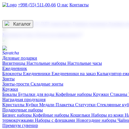
+998 (55) 511-00-66
О нас
Контакты
Услуги по нанесению
3D гравировка
Каталог
UV DTF нанесение
Горячее тиснение
Заливка с
☰
Контакты
О нас
Услуги по нанесению
Деловые подарки
Визитницы
Настольные наборы
Настольные часы
Ежедневник
Блокноты
Ежедневники
Ежедневники на заказ
Калькулятор еж
Зонты
Зонты-трости
Складные зонты
Кружки
Бокалы
Бутылки для воды
Кофейные наборы
Кружки
Стаканы
Наградная продукция
Kристаллы
Кубки
Медали
Плакетка
Статуэтки
Стеклянные ку
Подарочные наборы
Бизнес наборы
Кофейные наборы
Кошельки
Наборы из кожи
Н
термокружками
Наборы с флешками
Новогодние наборы
Чайн
Премиум сувенир