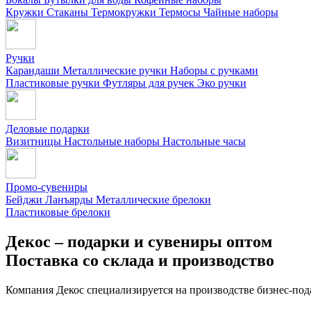
Кружки
Стаканы
Термокружки
Термосы
Чайные наборы
Ручки
Карандаши
Металлические ручки
Наборы с ручками
Пластиковые ручки
Футляры для ручек
Эко ручки
Деловые подарки
Визитницы
Настольные наборы
Настольные часы
Промо-сувениры
Бейджи
Ланъярды
Металлические брелоки
Пластиковые брелоки
Декос – подарки и сувениры оптом
Поставка со склада и производство
Компания Декос специализируется на производстве бизнес-под