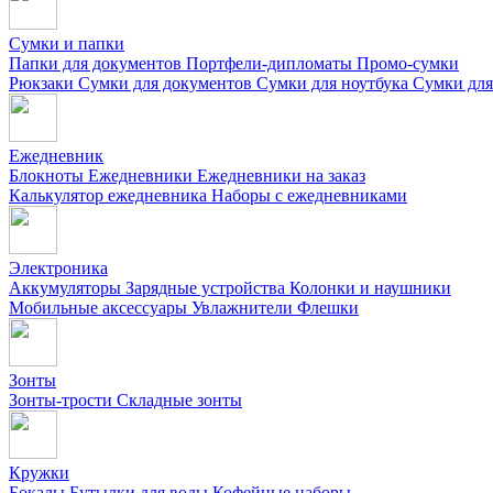
Сумки и папки
Папки для документов
Портфели-дипломаты
Промо-сумки
Рюкзаки
Сумки для документов
Сумки для ноутбука
Сумки для
Ежедневник
Блокноты
Ежедневники
Ежедневники на заказ
Калькулятор ежедневника
Наборы с ежедневниками
Электроника
Аккумуляторы
Зарядные устройства
Колонки и наушники
Мобильные аксессуары
Увлажнители
Флешки
Зонты
Зонты-трости
Складные зонты
Кружки
Бокалы
Бутылки для воды
Кофейные наборы