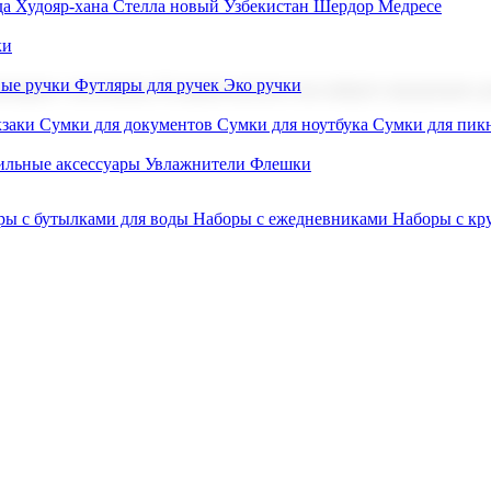
а Худояр-хана
Стелла новый Узбекистан
Шердор Медресе
ки
вые ручки
Футляры для ручек
Эко ручки
ниров с логотипом. В нашем каталоге вы найдете продукцию для
заки
Сумки для документов
Сумки для ноутбука
Сумки для пик
льные аксессуары
Увлажнители
Флешки
ры с бутылками для воды
Наборы с ежедневниками
Наборы с к