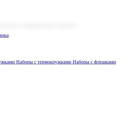
 бизнеса, мероприятия и клиентов.
ника
ружками
Наборы с термокружками
Наборы с флешками