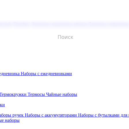
молой (Doming)
Лазерная гравировка мягкая
Лазерная гравировк
едневника
Наборы с ежедневниками
Термокружки
Термосы
Чайные наборы
бки
аборы ручек
Наборы с аккумуляторами
Наборы с бутылками для
ые наборы