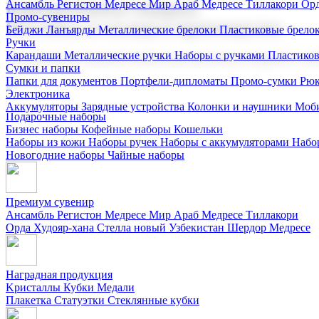
Ансамбль Регистон
Медресе Мир Араб
Медресе Тиллакори
Орд
Корпоративные подарки
Промо-сувениры
Поставка со склада и производство
Бейджи
Ланъярды
Металлические брелоки
Пластиковые брело
Ручки
Карандаши
Металлические ручки
Наборы с ручками
Пластико
Мы предлагаем широкий выбор корпоративных подарков и суве
Сумки и папки
Папки для документов
Портфели-дипломаты
Промо-сумки
Рюк
Электроника
Аккумуляторы
Зарядные устройства
Колонки и наушники
Моби
Подарочные наборы
Бизнес наборы
Кофейные наборы
Кошельки
Наборы из кожи
Наборы ручек
Наборы с аккумуляторами
Набо
Новогодние наборы
Чайные наборы
Премиум сувенир
Ансамбль Регистон
Медресе Мир Араб
Медресе Тиллакори
Орда Худояр-хана
Стелла новый Узбекистан
Шердор Медресе
Наградная продукция
Kристаллы
Кубки
Медали
Плакетка
Статуэтки
Стеклянные кубки