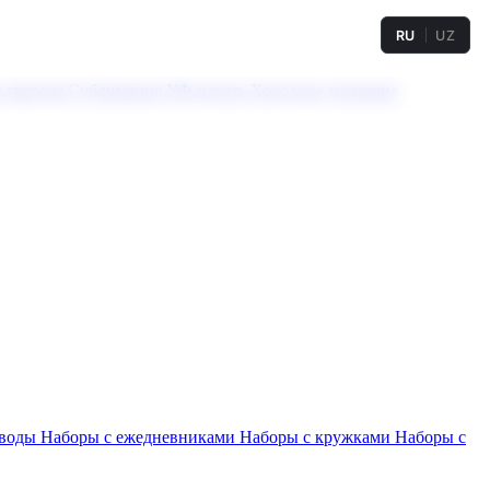
RU
UZ
а твердая
Сублимация
УФ-печать
Холодное тиснение
 воды
Наборы с ежедневниками
Наборы с кружками
Наборы с